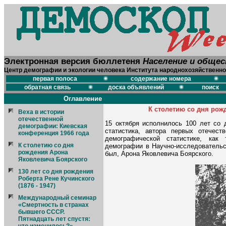
Электронная версия бюллетеня
Население и обще
Центр демографии и экологии человека Института народнохозяйственно
первая полоса
содержание номера
обратная связь
доска объявлений
поиск
Оглавление
К столетию со дня рож
Веха в истории
отечественной
15 октября исполнилось 100 лет со 
демографии: Киевская
статистика, автора первых отечест
конференция 1966 года
демографической статистике, как 
К столетию со дня
демографии в Научно-исследовательс
рождения Арона
был, Арона Яковлевича Боярского.
Яковлевича Боярского
130 лет со дня рождения
Роберта Рене Кучинского
(1876 - 1947)
Международный семинар
«Смертность в странах
бывшего СССР.
Пятнадцать лет спустя: