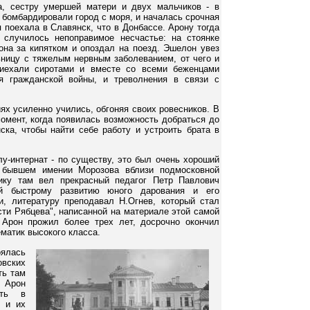
а, сестру умершей матери и двух мальчиков - в
 бомбардировали город с моря, и началась срочная
 поехала в Славянск, что в Донбассе. Арону тогда
 случилось непоправимое несчастье: на стоянке
она за кипятком и опоздал на поезд. Эшелон увез
ьницу с тяжелым нервным заболеванием, от чего и
риехали сиротами и вместе со всеми беженцами
я гражданской войны, и треволнения в связи с
ях усиленно учились, обгоняя своих ровесников. В
омент, когда появилась возможность добраться до
ска, чтобы найти себе работу и устроить брата в
у-интернат - по существу, это был очень хороший
 бывшем имении Морозова вблизи подмосковной
ику там вел прекрасный педагог Петр Павлович
й быстрому развитию юного дарования и его
, литературу преподавал Н.Огнев, который стал
сти Рябцева", написанной на материале этой самой
Арон прожил более трех лет, досрочно окончил
матик высокого класса.
лась
вских
ть там
 Арон
ать в
я и их