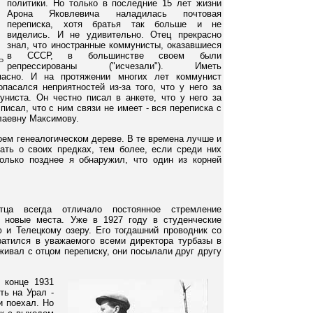
политики. Но только в последние 15 лет жизни
Арона Яковлевича наладилась почтовая
переписка, хотя братья так больше и не
виделись. И не удивительно. Отец прекрасно
знал, что иностранные коммунисты, оказавшиеся
в СССР, в большинстве своем были
Р
репрессированы ("исчезали"). Иметь
пасно. И на протяжении многих лет коммунист
пасался неприятностей из-за того, что у него за
униста. Он честно писал в анкете, что у него за
писал, что с ним связи не имеет - вся переписка с
лаевну Максимову.
оем генеалогическом дереве. В те времена лучше и
ать о своих предках, тем более, если среди них
олько позднее я обнаружил, что один из корней
тца всегда отличало постоянное стремление
я новые места. Уже в 1927 году в студенческие
 и Телецкому озеру. Его тогдашний проводник со
ратился в уважаемого всеми директора турбазы в
ивал с отцом переписку, они посылали друг другу
 конце 1931
ть на Урал -
и поехал. Но