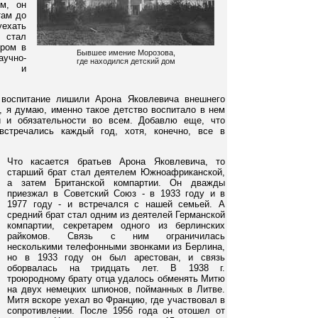
м, он
там до
уехать
, стал
ором в
Бывшее имение Морозова,
аучно-
где находился детский дом
та, и
 воспитание лишили Арона Яковлевича внешнего
о, я думаю, именно такое детство воспитало в нем
и и обязательности во всем. Добавлю еще, что
встречались каждый год, хотя, конечно, все в
Что касается братьев Арона Яковлевича, то
старший брат стал деятелем Южноафриканской,
а затем Британской компартии. Он дважды
приезжал в Советский Союз - в 1933 году и в
1977 году - и встречался с нашей семьей. А
средний брат стал одним из деятелей Германской
компартии, секретарем одного из берлинских
райкомов. Связь с ним ограничилась
несколькими телефонными звонками из Берлина,
но в 1933 году он был арестован, и связь
оборвалась на тридцать лет. В 1938 г.
троюродному брату отца удалось обменять Митю
на двух немецких шпионов, пойманных в Литве.
Митя вскоре уехал во Францию, где участвовал в
сопротивлении. После 1956 года он отошел от