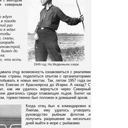
ск с выходом
и северным
о ждут
 в поезде
тий раз
но я ждал
 чтобы
, скалы,
нинграде.
олховстрой,
и билет до
ка.
, что есть
1949 год. На Медвежьем озере
давала отцу возможность ознакомиться с реалиями
онах страны, поделиться опытом с организаторами
побывать в новых местах. Так, летом 1957 года он
 по Енисею от Красноярска до Игарки. А назад? С
ал, как им удалось вернуться через Северный
 они двигались среди плавающих льдов. Билет на
ном, торжественно был положен в домашний архив.
Когда отец был в командировке в
Лиепае, ему удалось уговорить
руководство рыбным флотом и
получить разрешение на несколько
дней выйти в море с рыбаками.