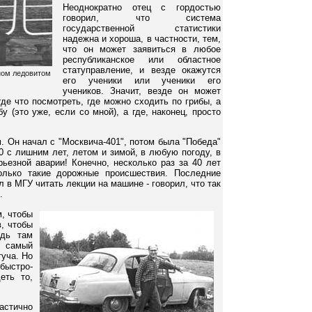
Неоднократно отец с гордостью
говорил, что система
государственной статистики
надежна и хороша, в частности, тем,
что он может заявиться в любое
республиканское или областное
статуправление, и везде окажутся
рном ледовитом
его ученики или ученики его
учеников. Значит, везде он может
где что посмотреть, где можно сходить по грибы, а
у (это уже, если со мной), а где, наконец, просто
. Он начал с "Москвича-401", потом была "Победа"
0 с лишним лет, летом и зимой, в любую погоду, в
рьезной аварии! Конечно, несколько раз за 40 лет
лько такие дорожные происшествия. Последние
л в МГУ читать лекции на машине - говорил, что так
.
м, чтобы
в, чтобы
едь там
в самый
уча. Но
быстро-
еть то,
астично