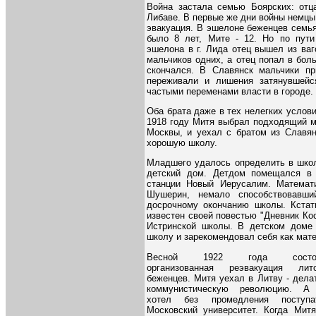
Война застала семью Боярских: отц
Либаве. В первые же дни войны немцы
эвакуация. В эшелоне беженцев семья
было 8 лет, Мите - 12. Но по пути
эшелона в г. Лида отец вышел из ваг
мальчиков одних, а отец попал в бол
скончался. В Славянск мальчики п
переживали и лишения затянувшейс
частыми переменами власти в городе.
Оба брата даже в тех нелегких услови
1918 году Митя выбрал подходящий м
Москвы, и уехал с братом из Славян
хорошую школу.
Младшего удалось определить в школ
детский дом. Детдом помещался в
станции Новый Иерусалим. Математ
Шушерин, немало способствовавши
досрочному окончанию школы. Кстати
известен своей повестью "Дневник Ко
Истринской школы. В детском доме 
школу и зарекомендовал себя как мате
Весной 1922 года состоя
организованная реэвакуация лито
беженцев. Митя уехал в Литву - дела
коммунистическую революцию. А
хотел без промедления поступ
Московский университет. Когда Мит