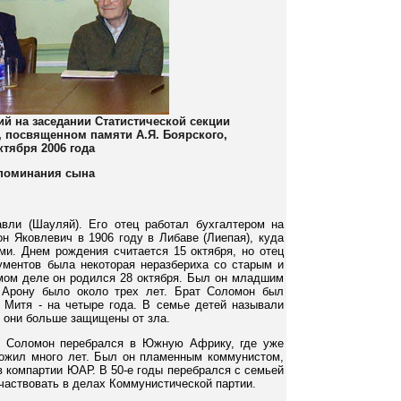
кий на заседании Статистической секции
 посвященном памяти А.Я. Боярского,
ктября 2006 года
поминания сына
ли (Шауляй). Его отец работал бухгалтером на
н Яковлевич в 1906 году в Либаве (Лиепая), куда
ми. Днем рождения считается 15 октября, но отец
кументов была некоторая неразбериха со старым и
амом деле он родился 28 октября. Был он младшим
 Арону было около трех лет. Брат Соломон был
й Митя - на четыре года. В семье детей называли
ак они больше защищены от зла.
ы Соломон перебрался в Южную Африку, где уже
рожил много лет. Был он пламенным коммунистом,
в компартии ЮАР. В 50-е годы перебрался с семьей
частвовать в делах Коммунистической партии.