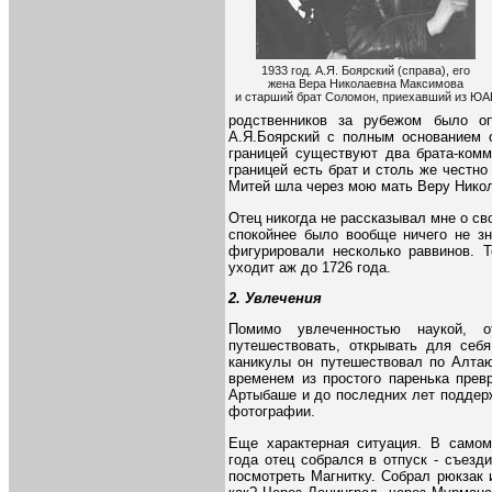
1933 год. А.Я. Боярский (справа), его
жена Вера Николаевна Максимова
и старший брат Соломон, приехавший из ЮА
родственников за рубежом было о
А.Я.Боярский с полным основанием о
границей существуют два брата-комм
границей есть брат и столь же честно 
Митей шла через мою мать Веру Нико
Отец никогда не рассказывал мне о св
спокойнее было вообще ничего не зн
фигурировали несколько раввинов. Т
уходит аж до 1726 года.
2. Увлечения
Помимо увлеченностью наукой, о
путешествовать, открывать для себ
каникулы он путешествовал по Алтаю
временем из простого паренька прев
Артыбаше и до последних лет поддерж
фотографии.
Еще характерная ситуация. В самом
года отец собрался в отпуск - съезди
посмотреть Магнитку. Собрал рюкзак 