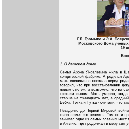
Г.Л. Громыко и Э.А. Боярс
Московского Дома ученых,
19 о
Вос
1. О детском доме
Семья Арона Яковлевича жила в Шав
кондитерской фабрике. А родился Аро
мать специально поехала перед рода
говорил, что при восстановлении до
новым стилем, и возможно, что на с
третьим сыном. Мать умерла, когда
старше на тринадцать лет, а средни
Бебка, Тэтка и Путка - считали, что т
Незадолго до Первой Мировой войн
жила семья его невесты. Там он и п
занимал одно из самых главных мест 
в Англию, где продолжал в меру сил у