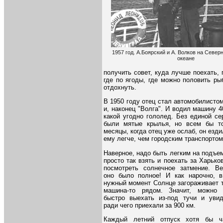
1957 год. А.Боярский и А. Волков на Севе
океане
получить совет, куда лучше поехать, 
где по ягоды, где можно половить рыб
отдохнуть.
В 1950 году отец стал автомобилистом
и, наконец "Волга". И водил машину 4
какой угодно гололед. Без единой се
были мятые крылья, но всем бы то
месяцы, когда отец уже ослаб, он езди
ему легче, чем городским транспортом
Наверное, надо быть легким на подъе
просто так взять и поехать за Харько
посмотреть солнечное затмение. В
оно было полное! И как нарочно, 
нужный момент Солнце загораживает т
машина-то рядом. Значит, можно 
быстро выехать из-под тучи и увид
ради чего приехали за 900 км.
Каждый летний отпуск хотя бы ч