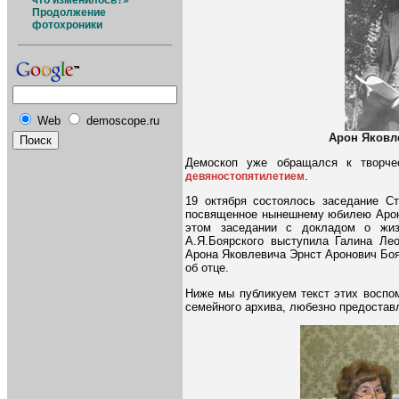
что изменилось?»
Продолжение
фотохроники
Web
demoscope.ru
Арон Яковле
Демоскоп уже обращался к творче
.
девяностопятилетием
19 октября состоялось заседание Ст
посвященное нынешнему юбилею Арона
этом заседании с докладом о жизн
А.Я.Боярского выступила Галина Ле
Арона Яковлевича Эрнст Аронович Бо
об отце.
Ниже мы публикуем текст этих воспо
семейного архива, любезно предостав