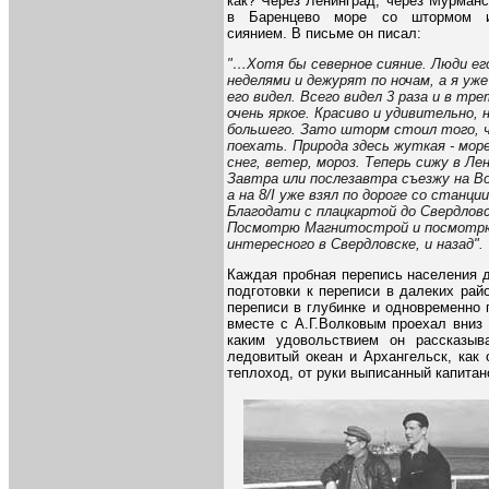
как? Через Ленинград, через Мурман
в Баренцево море со штормом 
сиянием. В письме он писал:
"…Хотя бы северное сияние. Люди ег
неделями и дежурят по ночам, а я уже
его видел. Всего видел 3 раза и в тре
очень яркое. Красиво и удивительно, 
большего. Зато шторм стоил того,
поехать. Природа здесь жуткая - море
снег, ветер, мороз. Теперь сижу в Ле
Завтра или послезавтра съезжу на В
а на 8/I уже взял по дороге со станци
Благодати с плацкартой до Свердловс
Посмотрю Магнитострой и посмотрю
интересного в Свердловске, и назад".
Каждая пробная перепись населения 
подготовки к переписи в далеких рай
переписи в глубинке и одновременно 
вместе с А.Г.Волковым проехал вниз
каким удовольствием он рассказыв
ледовитый океан и Архангельск, как
теплоход, от руки выписанный капита