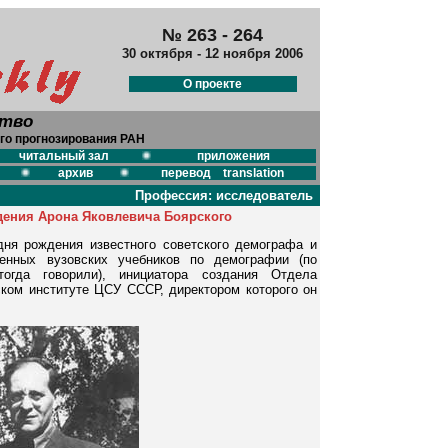
№ 263 - 264
30 октября - 12 ноября 2006
О проекте
ство
го прогнозирования РАН
читальный зал
приложения
архив
перевод translation
Профессия: исследователь
дения Арона Яковлевича Боярского
дня рождения известного советского демографа и
венных вузовских учебников по демографии (по
тогда говорили), инициатора создания Отдела
ком институте ЦСУ СССР, директором которого он