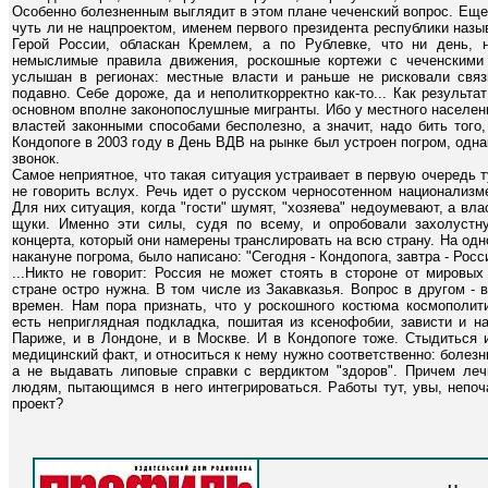
Особенно болезненным выглядит в этом плане чеченский вопрос. Еще
чуть ли не нацпроектом, именем первого президента республики наз
Герой России, обласкан Кремлем, а по Рублевке, что ни день, 
немыслимые правила движения, роскошные кортежи с чеченскими
услышан в регионах: местные власти и раньше не рисковали свя
подавно. Себе дороже, да и неполиткорректно как-то... Как результа
основном вполне законопослушные мигранты. Ибо у местного населен
властей законными способами бесполезно, а значит, надо бить того, 
Кондопоге в 2003 году в День ВДВ на рынке был устроен погром, одн
звонок.
Самое неприятное, что такая ситуация устраивает в первую очередь т
не говорить вслух. Речь идет о русском черносотенном национализ
Для них ситуация, когда "гости" шумят, "хозяева" недоумевают, а вла
щуки. Именно эти силы, судя по всему, и опробовали захолустн
концерта, который они намерены транслировать на всю страну. На одн
накануне погрома, было написано: "Сегодня - Кондопога, завтра - Росс
...Никто не говорит: Россия не может стоять в стороне от мировы
стране остро нужна. В том числе из Закавказья. Вопрос в другом -
времен. Нам пора признать, что у роскошного костюма космополит
есть неприглядная подкладка, пошитая из ксенофобии, зависти и н
Париже, и в Лондоне, и в Москве. И в Кондопоге тоже. Стыдиться и
медицинский факт, и относиться к нему нужно соответственно: болезн
а не выдавать липовые справки с вердиктом "здоров". Причем леч
людям, пытающимся в него интегрироваться. Работы тут, увы, непо
проект?