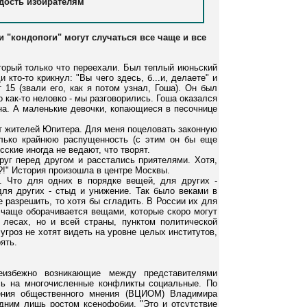
дость избирателям
 "кондопоги" могут случаться все чаще и все
оторый только что переехали. Был теплый июньский
кто-то крикнул: "Вы чего здесь, б...и, делаете" и
 15 (звали его, как я потом узнал, Гоша). Он был
 как-то неловко - мы разговорились. Гоша оказался
на. А маленькие девочки, копающиеся в песочнице
т жителей Юпитера. Для меня поцеловать законную
лько крайнюю распущенность (с этим он бы еще
сские иногда не ведают, что творят.
уг перед другом и расстались приятелями. Хотя,
?!" История произошла в центре Москвы.
. Что для одних в порядке вещей, для других -
для других - стыд и унижение. Так было веками в
 разрешить, то хотя бы сгладить. В России их для
 чаще оборачивается вещами, которые скоро могут
 лесах, но и всей страны, пунктом политической
угроз не хотят видеть на уровне целых институтов,
ять.
еизбежно возникающие между представителями
сь на многочисленные конфликты социальные. По
чения общественного мнения (ВЦИОМ) Владимира
дним лишь ростом ксенофобии. "Это и отсутствие