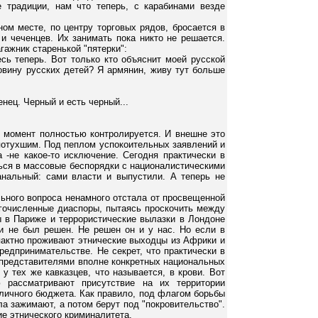
 традиции, нам что теперь, с карабинами везде
ном месте, по центру торговых рядов, бросается в
 и чеченцев. Их занимать пока никто не решается.
гажник старенькой "пятерки":
есь теперь. Вот только кто объяснит моей русской
овину русских детей? Я армянин, живу тут больше
енец. Черный и есть черный...
й момент полностью контролируется. И внешне это
потухшим. Под пеплом успокоительных заявлений и
 -не какое-то исключение. Сегодня практически в
ься в массовые беспорядки с националистическими
нальный: сами власти и выпустили. А теперь не
льного вопроса ненамного отстала от просвещенной
гочисленные диаспоры, пытаясь проскочить между
 в Париже и террористические вылазки в Лондоне
 и не был решен. Не решен он и у нас. Но если в
пактно проживают этнические выходцы из Африки и
предпринимательстве. Не секрет, что практически в
представителями вполне конкретных национальных
 у тех же кавказцев, что называется, в крови. Вот
 рассматривают присутствие на их территории
личного бюджета. Как правило, под флагом борьбы
а зажимают, а потом берут под "покровительство".
ие этнического криминалитета.