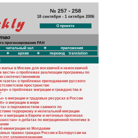
№ 257 - 258
18 сентября - 1 октября 2006
О проекте
ство
го прогнозирования РАН
читальный зал
приложения
архив
перевод translation
:
о жилье в Москве для москвичей и немосквичей
е вести» о проблемах реализации программы по
ю соотечественников
я газета» о проблемах преподавания русского
остсоветском пространстве
ьер» о проблемах миграции и гражданства в
Г
ы» о миграции и трудовых ресурсах в России
tt» о миграции в мире
ета» о парламенстком саммите по
ствию терроризму и нелегальной миграции
» о миграции в Европе и неточных прогнозах
азахстан» о дебатах по миграционной политике в
ании
б иммиграции из Молдавии
авных правах граждан России и Белоруссии на
услуг здравоохранения