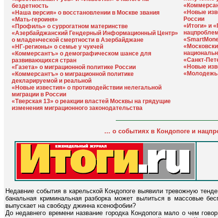
«Коммерсан
бездетность
«Новые изв
«Наша версия» о восстановлении в Москве звания
России
«Мать-героиня»
«Итоги» и 
«Профиль» о суррогатном материнстве
нацпроблем
«Азербайджанский Гендерный Информационный Центр»
«SmartMone
о младенческой смертности в Азербайджане
«Московски
«НГ-регионы» о семье у чукчей
национальн
«Коммерсантъ» о демографическом шансе для
«Санкт-Пет
развивающихся стран
«Новые изв
«Газета» о миграционной политике России
«Молодежь 
«Коммерсантъ» о миграционной политике
декларируемой и реальной
«Новые известия» о противодействии нелегальной
миграции в России
«Тверская 13» о реакции властей Москвы на грядущие
изменения миграционного законодательства
… о событиях в Кондопоге и нацпр
Недавние события в карельской Кондопоге выявили тревожную тенде
банальная криминальная разборка может вылиться в массовые бесп
выпускает на свободу джинна ксенофобии?
До недавнего времени название городка Кондопога мало о чем говор