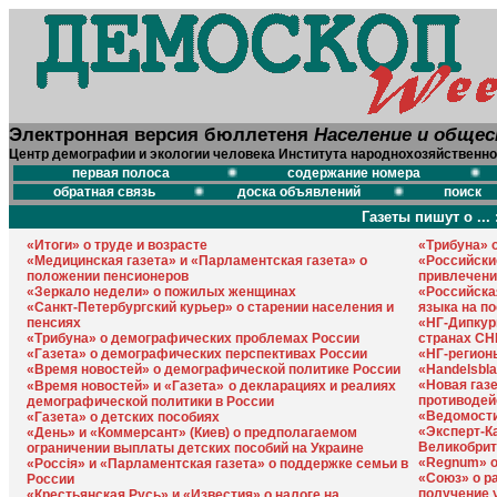
Электронная версия бюллетеня
Население и обще
Центр демографии и экологии человека Института народнохозяйственно
первая полоса
содержание номера
обратная связь
доска объявлений
поиск
Газеты пишут о ... 
«Итоги» о труде и возрасте
«Трибуна» 
«Медицинская газета» и «Парламентская газета» о
«Российски
положении пенсионеров
привлечени
«Зеркало недели» о пожилых женщинах
«Российска
«Санкт-Петербургский курьер» о старении населения и
языка на п
пенсиях
«НГ-Дипкур
«Трибуна» о демографических проблемах России
странах СН
«Газета» о демографических перспективах России
«НГ-регион
«Время новостей» о демографической политике России
«Handelsbla
«Новая газ
«Время новостей» и «Газета
»
о декларациях и реалиях
противодей
демографической политики в России
«Ведомости
«Газета» о детских пособиях
«Эксперт-К
«День» и «Коммерсант» (Киев) о предполагаемом
Великобрит
ограничении выплаты детских пособий на Украине
«Regnum» о
«Россiя» и «Парламентская газета» о поддержке семьи в
«Союз» о р
России
получение 
«Крестьянская Русь» и «Известия» о налоге на