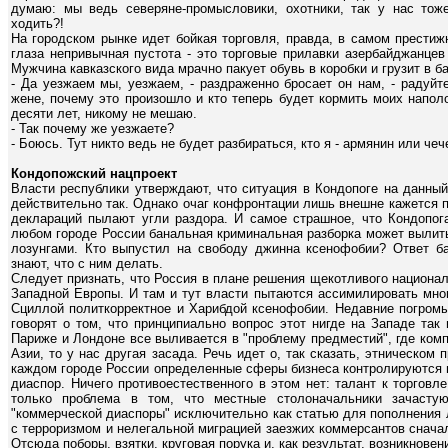
думаю: мы ведь северяне-промысловики, охотники, так у нас тоже
ходить?!
На городском рынке идет бойкая торговля, правда, в самом престиж
глаза непривычная пустота - это торговые прилавки азербайджанцев
Мужчина кавказского вида мрачно пакует обувь в коробки и грузит в ба
- Да уезжаем мы, уезжаем, - раздраженно бросает он нам, - радуйт
жене, почему это произошло и кто теперь будет кормить моих напол
десяти лет, никому не мешаю.
- Так почему же уезжаете?
- Боюсь. Тут никто ведь не будет разбираться, кто я - армянин или чеч
Кондопожский нацпроект
Власти республики утверждают, что ситуация в Кондопоге на данны
действительно так. Однако очаг конфронтации лишь внешне кажется 
деклараций пылают угли раздора. И самое страшное, что Кондопога
любом городе России банальная криминальная разборка может вылит
лозунгами. Кто выпустил на свободу джинна ксенофобии? Ответ ба
знают, что с ним делать.
Следует признать, что Россия в плане решения щекотливого национа
Западной Европы. И там и тут власти пытаются ассимилировать мно
Сциллой политкорректное и Харибдой ксенофобии. Недавние погромы
говорят о том, что принципиально вопрос этот нигде на Западе так
Париже и Лондоне все выливается в "проблему предместий", где ком
Азии, то у нас другая засада. Речь идет о, так сказать, этническом 
каждом городе России определенные сферы бизнеса контролируются 
диаспор. Ничего противоестественного в этом нет: талант к торговле
только проблема в том, что местные столоначальники зачастую
"коммерческой диаспоры" исключительно как статью для пополнения 
с терроризмом и нелегальной миграцией заезжих коммерсантов сначал
Отсюда поборы, взятки, круговая порука и, как результат, возникновен