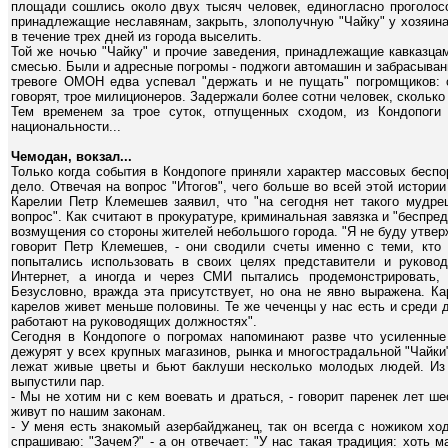
площади сошлись около двух тысяч человек, единогласно проголосо
принадлежащие неславянам, закрыть, злополучную "Чайку" у хозяина
в течение трех дней из города выселить.
Той же ночью "Чайку" и прочие заведения, принадлежащие кавказца
смесью. Были и адресные погромы - поджоги автомашин и забрасыван
тревоге ОМОН едва успевал "держать и не пущать" погромщиков: с
говорят, трое милиционеров. Задержали более сотни человек, сколько 
Тем временем за трое суток, отпущенных сходом, из Кондопоги
национальности...
Чемодан, вокзал...
Только когда события в Кондопоге приняли характер массовых беспо
дело. Отвечая на вопрос "Итогов", чего больше во всей этой истории
Карелии Петр Клемешев заявил, что "на сегодня нет такого мудрец
вопрос". Как считают в прокуратуре, криминальная завязка и "беспре
возмущения со стороны жителей небольшого города. "Я не буду утвер
говорит Петр Клемешев, - они сводили счеты именно с теми, кто
попытались использовать в своих целях представители и руковод
Интернет, а иногда и через СМИ пытались продемонстрировать,
Безусловно, вражда эта присутствует, но она не явно выражена. Ка
карелов живет меньше половины. Те же чеченцы у нас есть и среди 
работают на руководящих должностях".
Сегодня в Кондопоге о погромах напоминают разве что усиленны
дежурят у всех крупных магазинов, рынка и многострадальной "Чайки"
лежат живые цветы и бьют баклуши несколько молодых людей. Из 
выпустили пар.
- Мы не хотим ни с кем воевать и драться, - говорит паренек лет ше
живут по нашим законам.
- У меня есть знакомый азербайджанец, так он всегда с ножиком ходи
спрашиваю: "Зачем?" - а он отвечает: "У нас такая традиция: хоть м