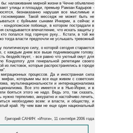
 бы: налаживание мирной жизни в Чечне объявлено
ывают улицы и площади, премьер Рамзан Кадыров -
носятся, безнаказанно нарушая все мыслимые и
 госномерами. Такой месседж не может быть не
зываться с буйными сынами Ичкерии, а сейчас и
т - кондопожское побоище, в котором пострадали в
ия складывается впечатление, что искать защиты у
кто попался под горячую руку... Кстати, в той же
ако тогда власти предпочли не услышать тревожный
у политическую силу, о которой сегодня стараются
ме, с каждым днем все выше поднимающем голову.
сть бездействует, - все равно что уютный омут для
ую Кондопогу для генеральной репетиции своего
ой из листовок, которые распространялись в городе
ия".
х миграционных процессов. Да и иностранная сила
 в мифах, которыми мы все еще живем с советских
изма, мультинациональности и интернационализма
ационализма. Все это имеется и в Нью-Йорке, и в
ли бояться этого не надо. Ведь это, так сказать,
ь нужно терпеливо, аккуратно и настойчиво лечить,
иться необходимо всем: и власти, и обществу, и
чатый край. Ну чем вам не еще один национальный
Григорий
САНИН
. «Итоги», 11 сентября 2006 года