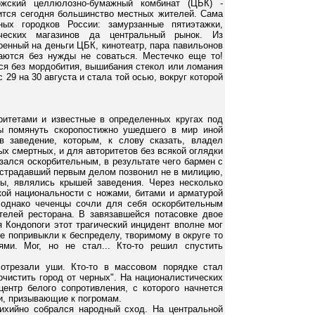
жский целлюлозно-бумажный комбинат (ЦБК) -
мится сегодня большинство местных жителей. Сама
ых городков России: замурзанные пятиэтажки,
ческих магазинов да центральный рынок. Из
енный на деньги ЦБК, кинотеатр, пара павильонов
аются без нужды не соваться. Местечко еще то!
лся без мордобития, вышибания стекол или ломания
 29 на 30 августа и стала той осью, вокруг которой
итетами и известные в определенных кругах под
бы помянуть скоропостижно ушедшего в мир иной
 заведение, которым, к слову сказать, владел
х смертных, и для авторитетов без всякой оглядки
зался оскорбительным, в результате чего бармен с
острадавший первым делом позвонил не в милицию,
ны, являлись крышей заведения. Через несколько
кой национальности с ножами, битами и арматурой
 однако чеченцы сочли для себя оскорбительным
телей ресторана. В завязавшейся потасовке двое
я Кондопоги этот трагический инцидент вполне мог
е попривыкли к беспределу, творимому в округе то
ями. Мог, но не стал... Кто-то решил спустить
отрезали уши. Кто-то в массовом порядке стал
чистить город от черных". На националистических
центр белого сопротивления, с которого начнется
и, призывающие к погромам.
тихийно собрался народный сход. На центральной