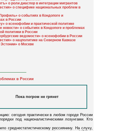
тъ» о роли диаспор в интеграции мигрантов
естия» о специфике национальных проблем в
«Профиль» о событиях в Кондопоге и
ах в России
y» о ксенофобии и практической политике
е новости» о событиях в Кондопоге и проблемах
ой политики в России
ербургские ведомости» о ксенофобии в России
естия» о нацполитике на Северном Кавказе
Эстонии» о Москве
облемах в России
Пока погром не грянет
нцию: сегодня практически в любом городе России
орядки под националистическими лозунгами. Кто
ило среднестатистическому россиянину. На слуху,