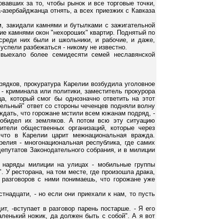
вавших за то, чтобы рынок и все торговые точки,
-азербайджанца отнять, а всех приезжих с Кавказа
м, закидали камнями и бутылками с зажигательной
ие камнями окон "нехороших" квартир. Поднятый по
реди них были и школьники, и рабочие, и даже,
успели разбежаться - никому не известно.
 выехало более семидесяти семей неславянской
рядков, прокуратура Карелии возбудила уголовное
 - криминала или политики, заместитель прокурора
а, который смог бы однозначно ответить на этот
дельный" ответ со стороны чеченцев подняли волну
ждать, что горожане мстили всем южанам подряд, -
 обидел их земляков. А потом всю эту ситуацию
ители общественных организаций, которые через
 что в Карелии царит межнациональная вражда.
релия - многонациональная республика, где самих
депутатов Законодательного собрания, и в милиции
е наряды милиции на улицах - мобильные группы
. У ресторана, на том месте, где произошла драка,
разговоров с ними понимаешь, что горожане уже
стнадцати, - но если они приехали к нам, то пусть
т, -вступает в разговор парень постарше. - Я его
аленький ножик, да должен быть с собой". А я вот