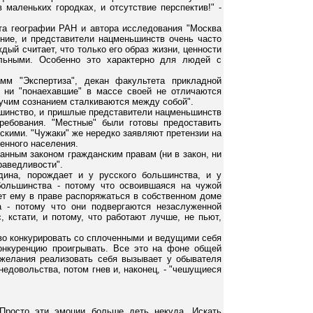
маленьких городках, и отсутствие перспектив!" -
та географии РАН и автора исследования "Москва
ение, и представители нацменьшинств очень часто
дый считает, что только его образ жизни, ценности
льными. Особенно это характерно для людей с
мм "Экспертиза", декан факультета прикладной
 ни "понаехавшие" в массе своей не отличаются
мучим сознанием сталкиваются между собой".
ьшинство, и пришлые представители нацменьшинств
ребования. "Местные" были готовы предоставить
скими. "Чужаки" же нередко заявляют претензии на
енного населения.
ванным законом гражданским правам (ни в закон, ни
праведливости".
дина, порождает и у русского большинства, и у
большинства - потому что освоившаяся на чужой
ает ему в праве распоряжаться в собственном доме
а - потому что они подвергаются незаслуженной
, кстати, и потому, что работают лучше, не пьют,
во конкурировать со сплоченными и ведущими себя
онкуренцию проигрывать. Все это на фоне общей
ежелания реализовать себя вызывает у обывателя
едовольства, потом гнев и, наконец, - "чешущиеся
 Просто эти эмоции больше деть некуда. Искать