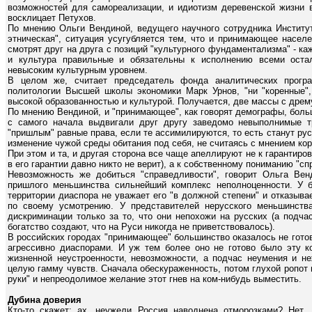
возможностей для самореализации, и идиотизм деревенской жизни в 
восклицает Петухов.
По мнению Ольги Вендиной, ведущего научного сотрудника Институ
этническая", ситуация усугубляется тем, что и принимающее насел
смотрят друг на друга с позиций "культурного фундаментализма" - каж
и культура правильные и обязательны к исполнению всеми оста
невысоким культурным уровнем.
В целом же, считает председатель фонда аналитических програ
политологии Высшей школы экономики Марк Урнов, "ни "коренные",
высокой образованностью и культурой. Получается, две массы с дре
По мнению Вендиной, и "принимающее", как говорят демографы, бол
с самого начала выдвигали друг другу заведомо невыполнимые т
"пришлым" равные права, если те ассимилируются, то есть станут рус
изменение чужой среды обитания под себя, не считаясь с мнением кор
При этом и та, и другая сторона все чаще апеллируют не к гарантиро
в его гарантии давно никто не верит), а к собственному пониманию "с
Невозможность же добиться "справедливости", говорит Ольга Вен
пришлого меньшинства сильнейший комплекс неполноценности. У 
территории диаспора не уважает его "в должной степени" и отказыв
по своему усмотрению. У представителей нерусского меньшинств
дискриминации только за то, что они непохожи на русских (а подчас
богатство создают, что на Руси никогда не приветствовалось).
В российских городах "принимающее" большинство оказалось не гото
агрессивно диаспорами. И уж тем более оно не готово было эту к
жизненной неустроенности, невозможности, а подчас неумения и н
целую гамму чувств. Сначала обескураженность, потом глухой ропот н
руки" и непреодолимое желание этот гнев на ком-нибудь выместить.
Дубина доверия
Кто-то скажет: ах, неужели Россия наводнена отморозками? Нет.