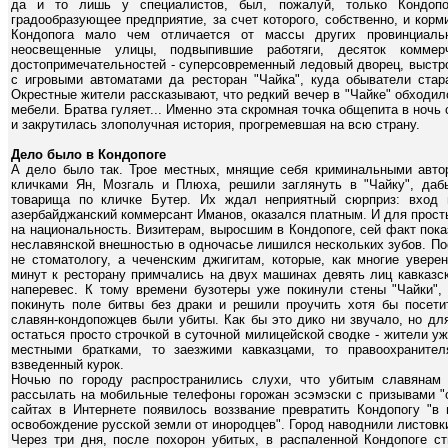
да и то лишь у специалистов, был, пожалуй, только Кондопо
градообразующее предприятие, за счет которого, собственно, и кор
Кондопога мало чем отличается от массы других провинциальн
неосвещенные улицы, подвыпившие работяги, десяток коммер
достопримечательностей - суперсовременный ледовый дворец, выстро
с игровыми автоматами да ресторан "Чайка", куда обыватели стар
Окрестные жители рассказывают, что редкий вечер в "Чайке" обходи
мебели. Братва гуляет... Именно эта скромная точка общепита в ночь с
и закрутилась злополучная история, прогремевшая на всю страну.
Дело было в Кондопоге
А дело было так. Трое местных, мнящие себя криминальными автор
кличками Ян, Мозгаль и Плюха, решили заглянуть в "Чайку", да
товарища по кличке Бутер. Их ждал неприятный сюрприз: вход в
азербайджанский коммерсант Иманов, оказался платным. И для просты
на национальность. Визитерам, выросшим в Кондопоге, сей факт пока
неславянской внешностью в одночасье лишился нескольких зубов. П
не стоматологу, а чеченским джигитам, которые, как многие увере
минут к ресторану примчались на двух машинах девять лиц кавказс
наперевес. К тому времени бузотеры уже покинули стены "Чайки",
покинуть поле битвы без драки и решили проучить хотя бы посети
славян-кондопожцев были убиты. Как бы это дико ни звучало, но дл
остаться просто строчкой в суточной милицейской сводке - жители уж
местными братками, то заезжими кавказцами, то правоохранител
взведенный курок.
Ночью по городу распространились слухи, что убитым славянам 
рассылать на мобильные телефоны горожан эсэмэски с призывами "о
сайтах в Интернете появилось воззвание превратить Кондопогу "в 
освобождение русской земли от инородцев". Город наводнили листовк
Через три дня, после похорон убитых, в распаленной Кондопоге с