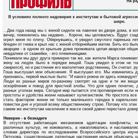
На ра
В условиях полного недоверия к институтам и бытовой агрессии
шире.
...Два года назад мы с женой сидели на лавочке во дворе дома, в к
вечер, поженились мы недавно... Короче, мы целовались. Вдруг сзади 
огрел меня по плечу. Обернувшись, я увидел смуглого паренька лет
бледен от гнева и крыл нас с женой отборнейшим матом. Бить его было
аварцем - в одном из крыльев дома проживала целая аварская общи
невдалеке от скамейки, - его племянницами.
Понимали мы друг друга примерно так же, как жители Марса понимаю
жену на людях было в порядке вещей. Гоша увидел в этом не то
смирился), но и растление его малолетних родственниц. Он считал: ру
Гоша выслушал мои объяснения. Я выслушал его. Мы извинились др
признаюсь, первой мыслью было: "И какого рожна он здесь командует
Люди из разных миров по-разному смотрят на одни и те же вещи
оскорбление и повод для яростной злобы. Что для одних почетно, 
разных уголках мира. Сегодня мир пытается эти противоречия если не
простоты и удобства жизни называют хулиганством. Но простота все
стать фактором жизни не только маленького городка в карельских
повестки дня и угрозой всему общественному строю. Потому что этих 
самим же институтам население в массе своей давно перестало довер
Неверие - в безнадеге
В отсутствие работающих механизмов адаптации конфликты, н
различных культур, не изживались, а накапливались и наслаивали
словам директора по исследованиям Всероссийского центра изу
Петухова, существующие латентные настроения нельзя объяснить о