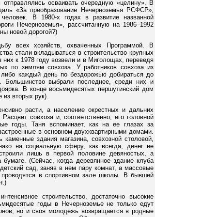
м отправлялись осваивать очередную «целину». В
даль «За преобразование Нечерноземья РСФСР»,
человек. В 1980-х годах в развитие названной
оги Нечерноземья», рассчитанную на 1986–1992
аны новой дорогой?)
ьбу всех хозяйств, охваченных Программой. В
ства стали вкладываться в строительство крупных
 них к 1978 году возвели и в Миголощах, переведя
ых по землям совхоза. У работников совхоза из
 либо каждый день по бездорожью добираться до
. Большинство выбрали последнее, среди них и
 доярка. В конце восьмидесятых першутинский дом
 из вторых рук).
нсивно расти, а население окрестных и дальних
Расцвет совхоза и, соответственно, его головной
ые годы. Таня вспоминает, как на ее глазах за
 застроенные в основном двухквартирными домами.
 каменные здания магазина, совхозной столовой,
ако на социальную сферу, как всегда, денег не
строили лишь в первой половине девяностых, а
а бумаге. (Сейчас, когда деревянное здание клуба
детский сад, заняв в нем пару комнат, а массовые
, проводятся в спортивном зале школы. В бывшей
.)
интенсивное строительство, достаточно высокие
ьмидесятые годы в Нечерноземье не только едут
онов, но и своя молодежь возвращается в родные