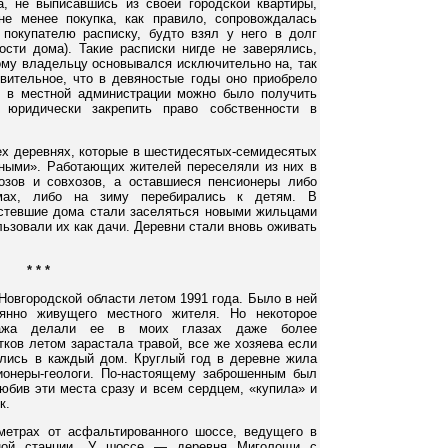
, не выписавшись из своей городской квартиры,
не менее покупка, как правило, сопровождалась
покупателю расписку, будто взял у него в долг
ости дома). Такие расписки нигде не заверялись,
ому владельцу основывался исключительно на, так
ивительное, что в девяностые годы оно приобрело
е в местной администрации можно было получить
 юридически закрепить право собственности в
тех деревнях, которые в шестидесятых-семидесятых
ными». Работающих жителей переселяли из них в
озов и совхозов, а оставшиеся пенсионеры либо
ах, либо на зиму перебирались к детям. В
стевшие дома стали заселяться новыми жильцами
ьзовали их как дачи. Деревни стали вновь оживать
* * *
Новгородской области летом 1991 года. Было в ней
янно живущего местного жителя. Но некоторое
зажа делали ее в моих глазах даже более
тков летом зарастала травой, все же хозяева если
ались в каждый дом. Круглый год в деревне жила
ионеры-геологи. По-настоящему заброшенным был
юбив эти места сразу и всем сердцем, «купила» и
к.
метрах от асфальтированного шоссе, ведущего в
ной станции. У шоссе — деревня Миголощи с