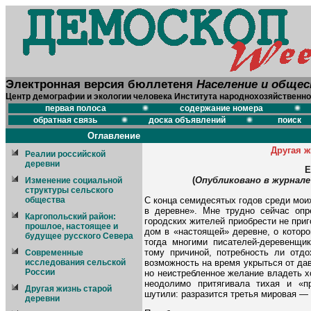
Электронная версия бюллетеня
Население и обще
Центр демографии и экологии человека Института народнохозяйственно
первая полоса
содержание номера
обратная связь
доска объявлений
поиск
Оглавление
Другая ж
Реалии российской
деревни
Е
(
Опубликовано в журнале
Изменение социальной
структуры сельского
С конца семидесятых годов среди моих
общества
в деревне». Мне трудно сейчас опр
Каргопольский район:
городских жителей приобрести не приг
прошлое, настоящее и
дом в «настоящей» деревне, о котор
будущее русского Севера
тогда многими писателей-деревенщи
тому причиной, потребность ли отд
Современные
возможность на время укрыться от дав
исследования сельской
России
но неистребленное желание владеть х
неодолимо притягивала тихая и «п
Другая жизнь старой
шутили: разразится третья мировая —
деревни