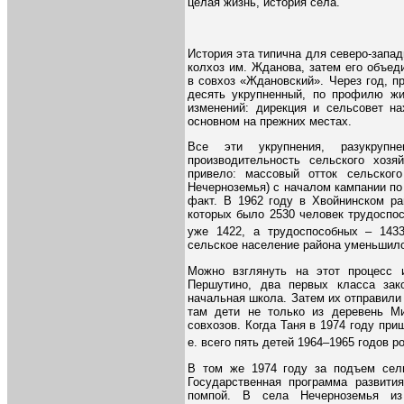
целая жизнь, история села.
История эта типична для северо-запа
колхоз им. Жданова, затем его объед
в совхоз «Ждановский». Через год, пр
десять укрупненный, по профилю жи
изменений: дирекция и сельсовет н
основном на прежних местах.
Все эти укрупнения, разукрупн
производительность сельского хоз
привело: массовый отток сельског
Нечерноземья) с началом кампании по
факт. В 1962 году в Хвойнинском ра
которых было 2530 человек трудоспос
уже 1422, а трудоспособных – 143
сельское население района уменьшило
Можно взглянуть на этот процесс 
Першутино, два первых класса зак
начальная школа. Затем их отправили
там дети не только из деревень Ми
совхозов. Когда Таня в 1974 году при
е. всего пять детей 1964–1965 годов 
В том же 1974 году за подъем сель
Государственная программа развити
помпой. В села Нечерноземья из