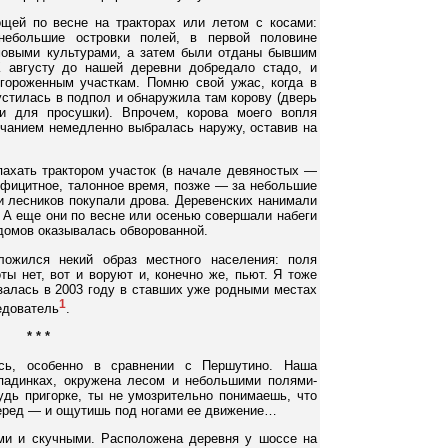
щей по весне на тракторах или летом с косами:
небольшие островки полей, в первой половине
мовыми культурами, а затем были отданы бывшим
К августу до нашей деревни добредало стадо, и
гороженным участкам. Помню свой ужас, когда в
устилась в подпол и обнаружила там корову (дверь
и для просушки). Впрочем, корова моего вопля
ычанием немедленно выбралась наружу, оставив на
ахать трактором участок (в начале девяностых —
ефицитное, талонное время, позже — за небольшие
и лесников покупали дрова. Деревенских нанимали
. А еще они по весне или осенью совершали набеги
 домов оказывалась обворованной.
ожился некий образ местного населения: поля
ты нет, вот и воруют и, конечно же, пьют. Я тоже
залась в 2003 году в ставших уже родными местах
1
ледователь
.
* * *
сь, особенно в сравнении с Першутино. Наша
падинках, окружена лесом и небольшими полями-
будь пригорке, ты не умозрительно понимаешь, что
перед — и ощутишь под ногами ее движение…
ми и скучными. Расположена деревня у шоссе на