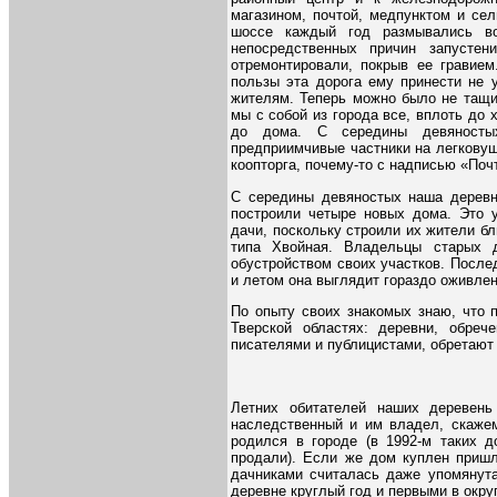
магазином, почтой, медпунктом и се
шоссе каждый год размывались во
непосредственных причин запусте
отремонтировали, покрыв ее гравие
пользы эта дорога ему принести не 
жителям. Теперь можно было не тащи
мы с собой из города все, вплоть до 
до дома. С середины девяносты
предприимчивые частники на легковуш
коопторга, почему-то с надписью «Почт
С середины девяностых наша деревн
построили четыре новых дома. Это у
дачи, поскольку строили их жители б
типа Хвойная. Владельцы старых 
обустройством своих участков. После
и летом она выглядит гораздо оживлен
По опыту своих знакомых знаю, что 
Тверской областях: деревни, обре
писателями и публицистами, обретают
Летних обитателей наших деревен
наследственный и им владел, скажем
родился в городе (в 1992-м таких 
продали). Если же дом куплен пришл
дачниками считалась даже упомянута
деревне круглый год и первыми в окр