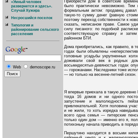
Приобрести дом в советские времена
«Умный человек
было практически невозможно. Тем 
развернется и здесь».
формальным актом: продавец давал 
Случай Хужира
такую-то сумму денег (равную стоим
Несросшийся поселок
поэтому переход собственности к нов
сказать, неписаном праве. Самое уд
Типология и
силу писаного: по подобной расписк
районирование сельского
соответствующую справку и затем
расселения
районном БТИ.
Дома приобретались, как правило, в 
годах были объявлены «неперспектив
головные усадьбы укрупненных колх
доживали свой век в родных дом
восьмидесятых-девяностых годах опу
Web
demoscope.ru
— горожанами. Наследники тоже испол
— но только на весенне-летний сезон.
Я впервые приехала в такую деревню 
тогда 16 домов и ни одного посто
запустение и малолюдность пей
привлекательной. Хотя половина учас
и не жили, то хоть изредка наведыв
всего одна семья — питерские пенс
только один дом — именно его я, пол
потихоньку начала приводить в порядо
Першутино находится в восьми кило
районный центр и к железнодорож