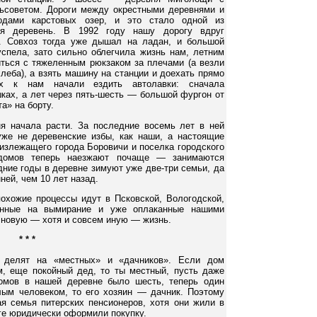
льсоветом. Дороги между окрестными деревнями и
дами карстовых озер, и это стало одной из
ния деревень. В 1992 году нашу дорогу вдруг
м. Совхоз тогда уже дышал на ладан, и большой
успела, зато сильно облегчила жизнь нам, летним
ться с тяжеленным рюкзаком за плечами (а везли
хлеба), а взять машину на станции и доехать прямо
х к нам начали ездить автолавки: сначала
ках, а лет через пять-шесть — большой фургон от
а» на борту.
я начала расти. За последние восемь лет в ней
же не деревенские избы, как наши, а настоящие
лизлежащего города Боровичи и поселка городского
домов теперь наезжают почаще — занимаются
дние годы в деревне зимуют уже две-три семьи, да
ней, чем 10 лет назад.
похожие процессы идут в Псковской, Вологодской,
ченные на вымирание и уже оплаканные нашими
 новую — хотя и совсем иную — жизнь.
* * *
ь делят на «местных» и «дачников». Если дом
, еще покойный дед, то ты местный, пусть даже
домов в нашей деревне было шесть, теперь один
ым человеком, то его хозяин — дачник. Поэтому
я семья питерских пенсионеров, хотя они жили в
уге юридически оформили покупку.