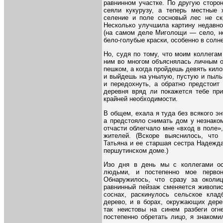
равнинном участке. По другую сторо
сеяли кукурузу, а теперь местные
селение и поле сосновый лес не скр
Несколько улучшила картину недавно
(на самом деле Миголощи — село, но
бело-голубые краски, особенно в солн
Но, судя по тому, что моим коллега
ним во многом объяснялась личным о
пешком, а когда пройдешь девять килом
и выйдешь на унылую, пустую и пыль
и передохнуть, а обратно предстоит
деревня вряд ли покажется тебе при
крайней необходимости.
В общем, ехала я туда без всякого э
а предстояло снимать дом у незнако
отчасти облегчало мне «вход в поле»
жителей. (Вскоре выяснилось, что
Татьяна и ее старшая сестра Надежд
першутинском доме.)
Изо дня в день мы с коллегами ос
людьми, и постепенно мое первон
Обнаружилось, что сразу за околи
равнинный пейзаж сменяется живопис
соснах, раскинулось сельское кла
дерево, и в борах, окружающих дере
так неистовы на синем разбеги огн
постепенно обретать лицо, я знаком