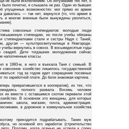
щи не были исключением. Об энтузиазме тех лет, о
мя было почетно, я слышала не раз. Один из бывших
об упущенных возможностях: мог прямо из армии
а давалась — так нет, вернулся (то, что армия в
ть и многие военные были вынуждены уволиться,
мание).
стема совхозных стипендиатов: молодые люди
 повышенную стипендию, но после учебы обязаны
и стипендиатками стали и сестры Надя с Таней,
м, другая — культпросветучилище в Новгороде.
е учебы вернулись в совхоз. В восьмидесятые годы
о свадеб. Дети тогдашних молодоженов сейчас
ые наполненные классы.
л в 1993-м, в него и въехала Таня с семьей. В
в совхозное хозяйство лишилось государственной
ливаться: год за годом идет сокращение посевных
г по заработной плате. До боли знакомая картина.
еперь превратившегося в кооператив), из тех, что
дожидаясь полного развала. Восемь человек
х их вместе с оставшимся скотом перевели этой
хозяйство. В основном это женщины, для которых
ничен: школа, магазин, почта, администрация.
лесниками, в дорожное и коммунальное хозяйства
поэтому приходится подрабатывать. Танин муж
буса, но основной его заработок (строительство
 лето. Поэтому, когда осенью не успели к сроку