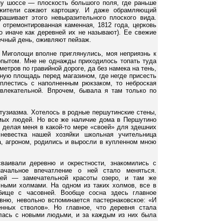
ну шоссе — плоскость большого поля, где раньше
 жители сажают картошку. И даже обрамляющий
ашивает этого невыразительного плоского вида.
 отремонтированная каменная, 1812 года, церковь
 иначе как деревней их не называют). Ее свежие
ечный день, оживляют пейзаж.
м Миголощи вполне приглянулись, моя неприязнь к
пытом. Мне не однажды приходилось топать туда
етров по гравийной дороге, да без намека на тень,
ную площадь перед магазином, где негде присесть
 плестись с наполненным рюкзаком, то неброская
влекательной. Впрочем, бывала я там только по
нтузиазма. Хотелось в родные першутинские стены,
мых людей. Но все же наличие дома в Першутино
, делая меня в какой-то мере «своей» для здешних
 невестка нашей хозяйки школьная учительница
а, агроном, родились и выросли в купленном мною
ваивали деревню и окрестности, знакомились с
ачальное впечатление о ней стало меняться.
цей — замечательной красоты озеро, и там же
ными холмами. На одном из таких холмов, все в
дбище с часовней. Вообще сосна здесь главное
вню, невольно вспоминается пастернаковское: «И
енных стволов». Но главное, что деревня стала
илась с новыми людьми, и за каждым из них была