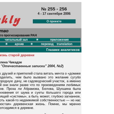
№ 255 - 256
4 - 17 сентября 2006
О проекте
ство
го прогнозирования РАН
читальный зал
приложения
архив
перевод translation
Глазами аналитиков
изнь старой деревни
лена Чикадзе
 "Отечественные записки" 2004, №2
)
 друзей и приятелей стала витать мечта о «домике
еделить, чем было вызвано это желание сугубо
ородную дачу, не садоводческий участок, а именно
ой они знали разве что по произведениям любимых
ков. Проза ли Абрамова, Белова, Шукшина была
охновения от шума и суеты большого города или
ящей «системы», а быть может, глубоко загнанное,
оть какой-то недвижимой собственностью — но нас
ростая» деревенская жизнь. Помню, мы мрачно
 отсидимся в деревне.