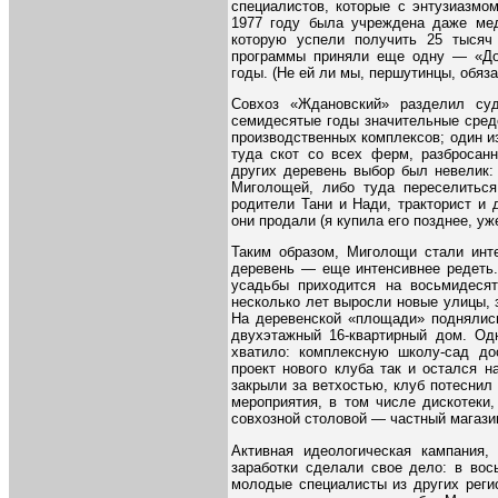
специалистов, которые с энтузиазмо
1977 году была учреждена даже ме
которую успели получить 25 тысяч 
программы приняли еще одну — «Дор
годы. (Не ей ли мы, першутинцы, обяз
Совхоз «Ждановский» разделил суд
семидесятые годы значительные сред
производственных комплексов; один из
туда скот со всех ферм, разбросанн
других деревень выбор был невелик:
Миголощей, либо туда переселиться
родители Тани и Нади, тракторист и
они продали (я купила его позднее, уже
Таким образом, Миголощи стали инте
деревень — еще интенсивнее редеть. 
усадьбы приходится на восьмидесят
несколько лет выросли новые улицы,
На деревенской «площади» поднялись
двухэтажный 16-квартирный дом. Одн
хватило: комплексную школу-сад до
проект нового клуба так и остался н
закрыли за ветхостью, клуб потеснил 
мероприятия, в том числе дискотеки
совхозной столовой — частный магазин
Активная идеологическая кампания, 
заработки сделали свое дело: в вос
молодые специалисты из других реги