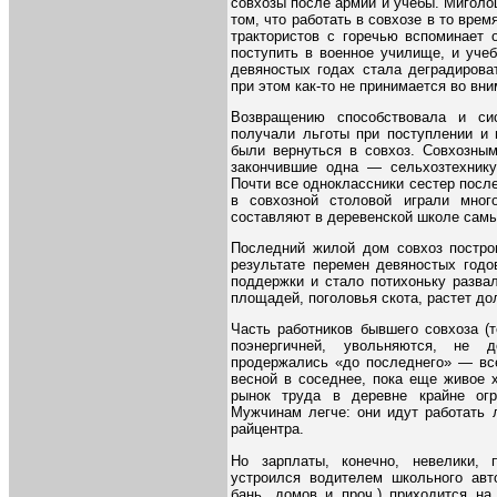
совхозы после армии и учебы. Миголо
том, что работать в совхозе в то вре
трактористов с горечью вспоминает 
поступить в военное училище, и учеб
девяностых годах стала деградирова
при этом как-то не принимается во вни
Возвращению способствовала и си
получали льготы при поступлении и
были вернуться в совхоз. Совхозным
закончившие одна — сельхозтехнику
Почти все одноклассники сестер посл
в совхозной столовой играли мног
составляют в деревенской школе сам
Последний жилой дом совхоз построи
результате перемен девяностых годо
поддержки и стало потихоньку разва
площадей, поголовья скота, растет дол
Часть работников бывшего совхоза (т
поэнергичней, увольняются, не 
продержались «до последнего» — все
весной в соседнее, пока еще живое 
рынок труда в деревне крайне огра
Мужчинам легче: они идут работать 
райцентра.
Но зарплаты, конечно, невелики, 
устроился водителем школьного авто
бань, домов и проч.) приходится на