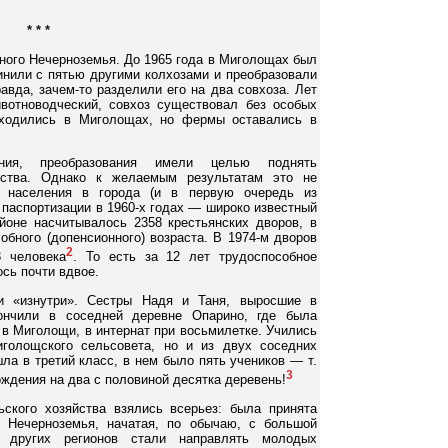
* * *
дного Нечерноземья. До 1965 года в Миголощах был
инили с пятью другими колхозами и преобразовали
авда, зачем-то разделили его на два совхоза. Лет
вотноводческий, совхоз существовал без особых
аходились в Миголощах, но фермы оставались в
ения, преобразования имели целью поднять
яйства. Однако к желаемым результатам это не
о населения в города (и в первую очередь из
 паспортизации в 1960-х годах — широко известный
йоне насчитывалось 2358 крестьянских дворов, в
обного (допенсионного) возраста. В 1974-м дворов
2
3 человека
. То есть за 12 лет трудоспособное
сь почти вдвое.
и «изнутри». Сестры Надя и Таня, выросшие в
ончили в соседней деревне Опарино, где была
 в Миголощи, в интернат при восьмилетке. Учились
голощского сельсовета, но и из двух соседних
шла в третий класс, в нем было пять учеников — т.
3
рождения на два с половиной десятка деревень!
ского хозяйства взялись всерьез: была принята
я Нечерноземья, начатая, по обычаю, с большой
 других регионов стали направлять молодых