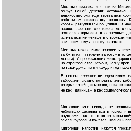
Местные приезжали к нам из Миголо
вокруг нашей деревни оставались 
девяностых они еще засевались кор
работникам совхоза под сенокосы. 
коровы разгуливали по улицам и нео
первое свое, еще «гостевое», лето сп
подпола открывают в солнечные дн
испугалась не меньше и с громким м
земляном полу лепешку на память.
Местных можно было попросить переп
за бутылку, «твердую валюту» в то д
деньги). У проезжающих мимо деревн
на строительство, ремонт, колку дров
на наши дома: почти каждый год пара
В нашем сообществе «дачников» сл
забросили, хозяйство развалили, рабо
разделяла общее мнение, пока не ока
не как «дачница», а как социолог-исс
Миголощи мне никогда не нравили
небольшая деревня вся в горках и в
опушками, так что, стоя на каком-ни
земля круглая, и кажется, шагнешь в
Миголощи, напротив, кажутся плоски