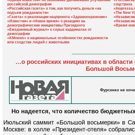
«Время новостей» об экономике дальнейших улучшений
«Российска
российской демографии
соцстраха
«Российская газета» о том, как получить деньги «на
«Inopressa.
подъем рождаемости»
«The New Yo
«Газета» о реализации нацпроекта «Здравоохранение»
«Независим
«Известия» и «Новое время» о реакциях на
«Независим
демографические инициативы Президента
«Время нов
«Ежедневный журнал» о серых кардиналах от
демографии
«KMnews» о национальных особенностях рождаемости
или сходстве людей с животными
…
о российских инициативах в области
Большой Восьм
Фурсенко не хоче
Но надеется, что количество бюджетных
Июльский саммит «Большой восьмерки» в Сан
Москве: в холле «Президент-отеля» собрали