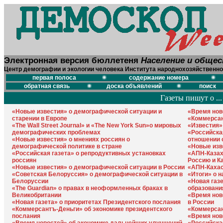
Электронная версия бюллетеня
Население и обще
Центр демографии и экологии человека Института народнохозяйственно
первая полоса
содержание номера
обратная связь
доска объявлений
поиск
Газеты пишут о ... 
«Новые известия» о демографической ситуации и
«Время ново
старении в Европе
«Коммерсан
«The Wall Street Journal» и «The New York Sun»о мировых
«Известия»
демографических проблемах
«Российская
«Новые известия» о мнениях россиян о
отношении 
демографической политике в стране
«Новые изв
«Российская газета» о репродуктивных установках
«АПН-Казах
россиян
Россию и К
«Новые известия» о демографической ситуации в России
«АПН-Кахас
«Советская Белоруссия» о демографической ситуации в
«Итоги» о 
Белоруссии
«Новая газ
«The Guardian» о правах в неоформленных браках в
образовани
Великобритании
«Время нов
«Новая газета» о приоритетах Президентского послания
в России
«Коммерсантъ-Деньги» об экономике президентского
«Коммерсан
послания
«Время нов