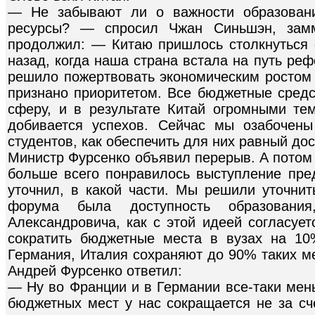
— Не забывают ли о важности образовани
ресурсы? — спросил Чжан Синьшэн, замм
продолжил: — Китаю пришлось столкнуться
назад, когда наша страна встала на путь ре
решило пожертвовать экономическим ростом 
признано приоритетом. Все бюджетные средс
сферу, и в результате Китай огромными те
добивается успехов. Сейчас мы озабочен
студентов, как обеспечить для них равный дос
Министр Фурсенко объявил перерыв. А потом 
больше всего понравилось выступление пред
уточнил, в какой части. Мы решили уточнит
форума была доступность образовани
Александровича, как с этой идеей согласуе
сократить бюджетные места в вузах на 10
Германия, Италия сохраняют до 90% таких м
Андрей Фурсенко ответил:
— Ну во Франции и в Германии все-таки мен
бюджетных мест у нас сокращается не за сче