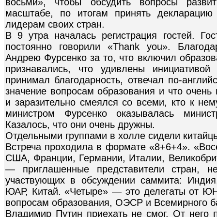
восьми», чтобы обсудить вопросы разви
масштабе, по итогам принять декларацию
лидерам своих стран.
В 9 утра началась регистрация гостей. Г
постоянно говорили «Thank you». Благод
Андрею Фурсенко за то, что включил образов
признавались, что удивлены инициативой
принимал благодарность, отвечал по-англий
значение вопросам образования и что очень
и заразительно смеялся со всеми, кто к не
министром Фурсенко оказывалась минист
Казалось, что они очень дружны.
Отдельными группами в холле сидели китайц
Встреча проходила в формате «8+6+4». «Вос
США, Франции, Германии, Италии, Великобри
— приглашенные представители стран, н
участвующих в обсуждении саммита: Индия,
ЮАР, Китай. «Четыре» — это делегаты от Ю
вопросам образования, ОЭСР и Всемирного бан
Владимир Путин приехать не смог. От него 