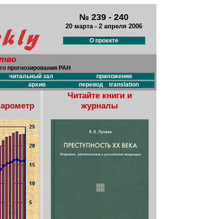
№ 239 - 240
20 марта - 2 апреля 2006
О проекте
ство
го прогнозирования РАН
читальный зал
приложения
архив
перевод translation
Читайте книги и
барометр
журналы