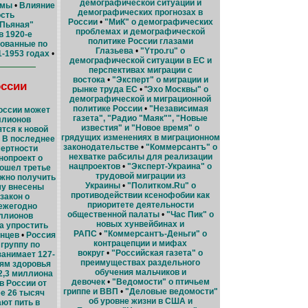
демографической ситуации и
ьмы
•
Влияние
демографических прогнозах в
ость
России
•
"МиК" о демографических
Пьяная"
проблемах и демографической
в 1920-е
политике России глазами
ованные по
Глазьева
•
"Yтро.ru" о
-1953 годах
•
демографической ситуации в ЕС и
перспективах миграции с
востока
•
"Эксперт" о миграции и
оссии
рынке труда ЕС
• "
Эхо Москвы" о
демографической и миграционной
политике России
•
"Независимая
оссии может
газета", "Радио "Маяк"", "Новые
ллионов
известия" и "Новое время" о
тся к новой
грядущих изменениях в миграционном
•
В последнее
законодательстве
•
"Коммерсантъ" о
мертности
нехватке рабсилы для реализации
нопроект о
нацпроектов
•
"Эксперт-Украина" о
рошел третье
трудовой миграции из
ожно получить
Украины
•
"Политком.Ru" о
му внесены
противодействии ксенофобии как
закон о
приоритете деятельности
ежегодно
общественной палаты
•
"Час Пик" о
ллионов
новых хунвейбинах и
а упростить
РАПС
•
"Коммерсантъ-Деньги" о
анцев
•
Россия
контрацепции и мифах
группу по
вокруг
•
"Российская газета" о
занимает 127-
преимуществах раздельного
лям здоровья
обучения мальчиков и
2,3 миллиона
девочек
•
"Ведомости" о птичьем
в России от
гриппе и ВВП
•
"Деловые ведомости"
е 26 тысяч
об уровне жизни в США и
ют пить в