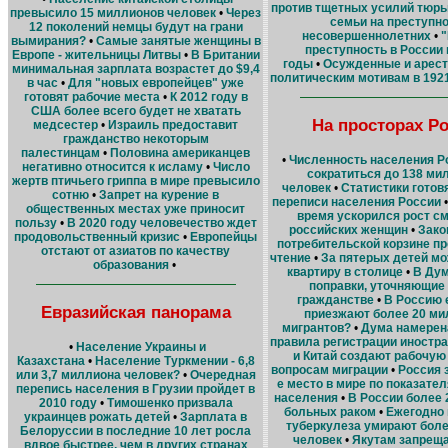
против тщетных усилий тюр
превысило 15 миллионов человек
•
Через
семьи на преступн
12 поколений немцы будут на грани
несовершеннолетних
•
"
вымирания?
•
Самые занятые женщины в
преступность в России 
Европе - жительницы Литвы
•
В Британии
годы
•
Осужденные и арест
минимальная зарплата возрастет до $9,4
политическим мотивам в 1921
в час
•
Для "новых европейцев" уже
готовят рабочие места
•
К 2012 году в
США более всего будет не хватать
На просторах Р
медсестер
•
Израиль предоставит
гражданство некоторым
палестинцам
•
Половина американцев
•
Численность населения Р
негативно относится к исламу
•
Число
сократиться до 138 ми
жертв птичьего гриппа в мире превысило
человек
•
Статистики готовя
сотню
•
Запрет на курение в
переписи населения России
общественных местах уже приносит
время ускорился рост с
пользу
•
В 2020 году человечество ждет
российских женщин
•
Зако
продовольственный кризис
•
Европейцы
потребительской корзине п
отстают от азиатов по качеству
чтение
•
За пятерых детей м
образования
•
квартиру в столице
•
В Ду
поправки, уточняющие 
гражданстве
•
В Россию 
Евразийская панорама
приезжают более 20 ми
мигрантов?
•
Дума намерен
правила регистрации иностр
•
Население Украины и
и Китай создают рабочую 
Казахстана
•
Население Туркмении - 6,8
вопросам миграции
•
Россия 
или 3,7 миллиона человек?
•
Очередная
е место в мире по показате
перепись населения в Грузии пройдет в
населения
•
В России более 
2010 году
•
Тимошенко призвала
больных раком
•
Ежегодно 
украинцев рожать детей
•
Зарплата в
туберкулеза умирают боле
Белоруссии в последние 10 лет росла
человек
•
Якутам запреща
вдвое быстрее, чем в других странах