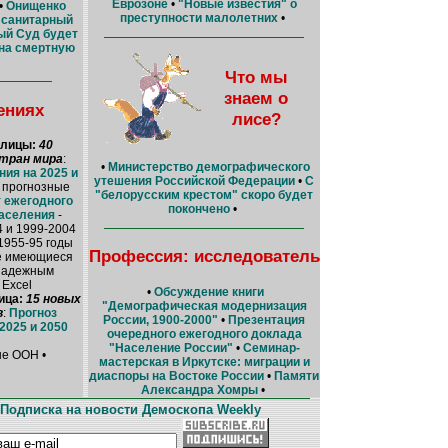
Еврозоне
•
"Новые известия" о
•
Онищенко
преступности малолетних
•
 санитарный
ый Суд будет
на смертную
Что мы
знаем о
ениях
лисе?
блицы:
40
тран мира
:
•
Министерство демографического
ния на 2025 и
утешения Российской Федерации
•
С
 прогнозные
"белорусским крестом" скоро будет
 ежегодного
покончено
•
населения
-
 и 1999-2004
1955-95 годы
Профессия: исследователь
се имеющиеся
 надежным
 Excel
•
Обсуждение книги
ица:
15 новых
"Демографическая модернизация
в
:
Прогноз
России, 1900-2000"
•
Презентация
2025 и 2050
очередного ежегодного доклада
"Население России"
•
Семинар-
ые ООН •
мастерская в Иркутске: миграции и
диаспоры на Востоке России
•
Памяти
Александра Хомры
•
Подписка на новости Демоскопа Weekly