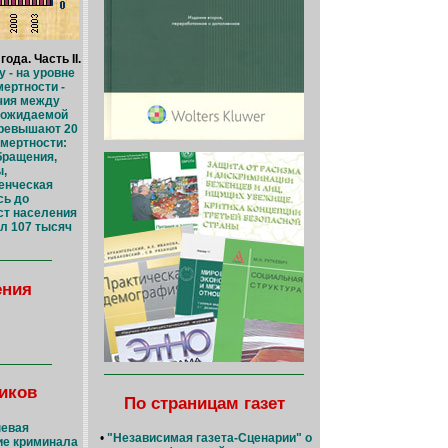
ода. Часть II.
 - на уровне
мертности -
чия между
 ожидаемой
превышают 20
смертности:
бращения,
,
енческая
сь до
ст населения
ил 107 тысяч
ения
иков
По страницам газет
невая
•
"Независимая газета-Сценарии" о
ие криминала