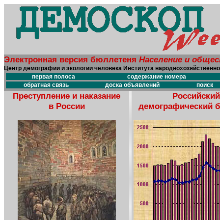
Электронная версия бюллетеня
Население и обще
Центр демографии и экологии человека Института народнохозяйственно
первая полоса
содержание номера
обратная связь
доска объявлений
поиск
Преступление и наказание
Российский
в России
демографический 