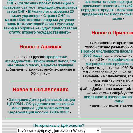
законодательном порядке
СНГ
•
Согласован проект Конвенции о
призывает навести жесткий
правовом статусе трудящихся-мигрантов
порядок в городах
•
Верховн
стран СНГ
•
В Чехии легализованы 20
придерживаться моратория 
тысяч украинцев
•
Страны СНГ по
казнь
•
масштабам торговли людьми уступают
лишь Юго-Восточной Азии
•
Русскому
языку на Украине не будет предоставлен
Новое в Прилож
статус второго государственного
•
•
Обновлены старые та
Новое в Архивах
промышленно развитых с
Прогноз численности населе
2050 годы
- даны последние
• В архивы рубрик:
Профессия:
данные ООН. •
Коэффициент
исследователь
,
Из архивных папок
,
Что
миграционного прироста 
мы знаем о лисе?
,
Берегите женщин!
добавлены данные за 1950-54
добавлены страницы, опубликованные в
годы, пятилетние данные за 
2006 году •
заменены на однолетние, в
показатели уточнены по
источникам, добавлен
Новое в Объявлениях
файл •
Добавлена новая табл
независимых государст
численности населения на 
•
Заседание Демографической секции
годы
ЦДУ РАН - Обсуждение коллективной
- даны прогнозные данн
монографии "Демографическая
модернизация России: 1900-2000"
•
Потерялись в Демоскопе?