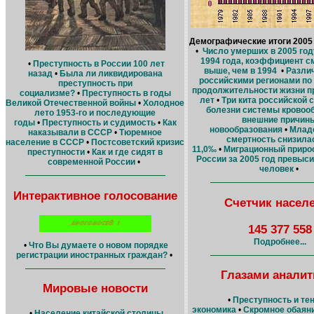
Демографические итоги 2005 г
•
Число умерших в 2005 году
1994 года, коэффициент с
•
Преступность в России 100 лет
выше, чем в 1994
•
Разли
назад
•
Была ли ликвидирована
российскими регионами по
преступность при
продолжительности жизни 
социализме?
•
Преступность в годы
лет
•
Три кита российской 
Великой Отечественной войны
•
Холодное
болезни системы кровоо
лето 1953-го и последующие
внешние причины
годы
•
Преступность и судимость
•
Как
новообразования
•
Млад
наказывали в СССР
•
Тюремное
смертность снизила
население в СССР
•
Постсоветский кризис
11,0‰
•
Миграционный приро
преступности
•
Как и где сидят в
России за 2005 год превыс
современной России
•
человек
•
Интерактивное голосование
Счетчик насел
145 377 558
Подробнее...
•
Что Вы думаете о новом порядке
регистрации иностранных граждан?
•
Глазами аналит
Мировые новости
•
Преступность и те
экономика
•
Скромное обаян
•
Население китайской столицы