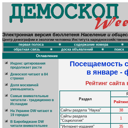
Электронная версия бюллетеня
Население и обще
Центр демографии и экологии человека Института народнохозяйственно
первая полоса
содержание номера
обратная связь
доска объявлений
поиск
Оглавление
Посещаемость с
Индекс цитирования
продолжает расти
в январе - 
Демоскоп читают в 84
странах
Рейтинг сайта
Доля москвичей
уменьшилась
Самые внимательные
Раздел
читатели - традиционно в
Рейтин
Исландии
Сайты раздела "Наука"
38
На Украине DW читают в
19 городах
Сайты раздела
1
"Социология"
В Биробиджане DW
читали внимательнее
"Интернет-издания"
35