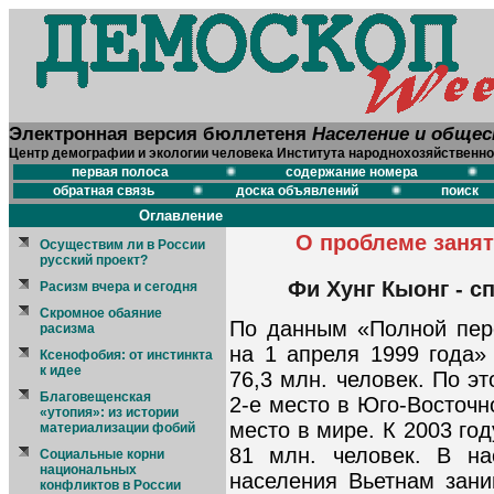
Электронная версия бюллетеня
Население и обще
Центр демографии и экологии человека Института народнохозяйственно
первая полоса
содержание номера
обратная связь
доска объявлений
поиск
Оглавление
О проблеме занят
Осуществим ли в России
русский проект?
Фи Хунг Кыонг - 
Расизм вчера и сегодня
Скромное обаяние
По данным «Полной пер
расизма
на 1 апреля 1999 года»
Ксенофобия: от инстинкта
к идее
76,3 млн. человек. По э
Благовещенская
2-е место в Юго-Восточн
«утопия»: из истории
место в мире. К 2003 го
материализации фобий
81 млн. человек. В на
Социальные корни
национальных
населения Вьетнам зани
конфликтов в России