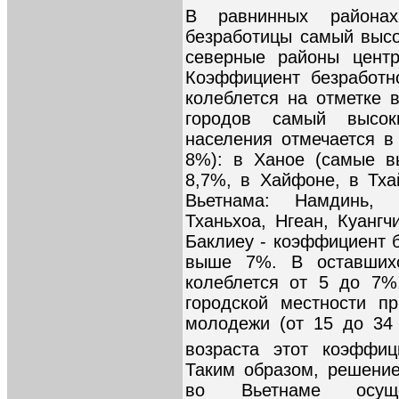
В равнинных района
безработицы самый выс
северные районы центр
Коэффициент безработн
колеблется на отметке
городов самый высок
населения отмечается в
8%): в Ханое (самые в
8,7%, в Хайфоне, в Тха
Вьетнама: Намдинь, К
Тханьхоа, Нгеан, Куангч
Баклиеу - коэффициент 
выше 7%. В оставшихс
колеблется от 5 до 7%
городской местности п
молодежи (от 15 до 34 
возраста этот коэффиц
Таким образом, решени
во Вьетнаме осущ