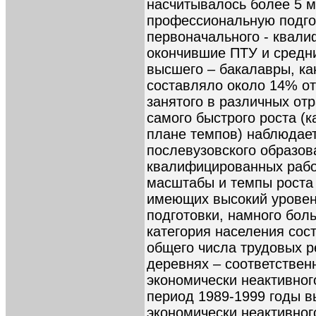
насчитывалось более 5 
профессиональную подгот
первоначального - квали
окончившие ПТУ и средн
высшего – бакалавры, кан
составляло около 14% от
занятого в различных от
самого быстрого роста (к
плане темпов) наблюдает
послевузовского образов
квалифицированных рабоч
масштабы и темпы роста
имеющих высокий уровен
подготовки, намного боль
категория населения сост
общего числа трудовых р
деревнях – соответствен
экономически неактивног
период 1989-1999 годы в
экономически неактивног