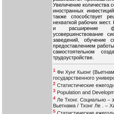
Увеличение количества 
иностранных инвестици
также способствует р
нехваткой рабочих мест.
и расширение фо
усовершенствование си
заведений, обучение 
предоставлением работы
самостоятельном соз
трудоустройстве.
1
Фи Хунг Кыонг (Вьетнам
государственного универс
2
Статистические ежегодн
3
Population and Developm
4
Ле Тхонг. Социально – 
Вьетнама / Тхонг Ле . – Х
5
Статистические ежегодн