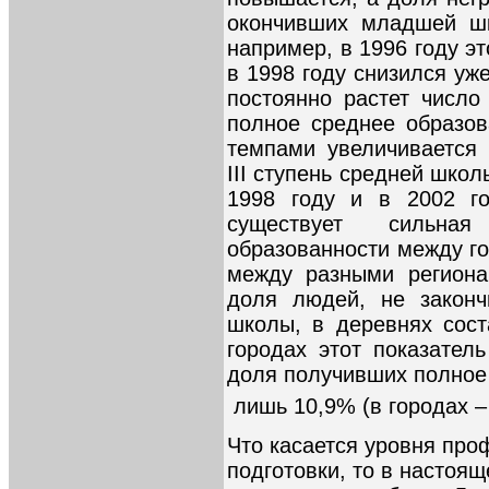
окончивших младшей шк
например, в 1996 году эт
в 1998 году снизился уж
постоянно растет числ
полное среднее образо
темпами увеличивается
III ступень средней школ
1998 году и в 2002 г
существует сильна
образованности между го
между разными региона
доля людей, не законч
школы, в деревнях сост
городах этот показател
доля получивших полное
лишь 10,9% (в городах –
Что касается уровня про
подготовки, то в настоя