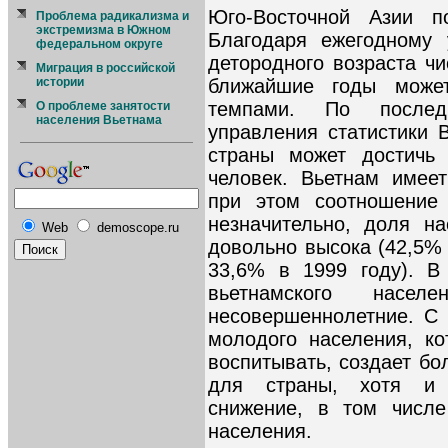
Юго-Восточной Азии 
Проблема радикализма и
экстремизма в Южном
Благодаря ежегодному 
федеральном округе
детородного возраста ч
Миграция в российской
истории
ближайшие годы може
темпами. По послед
О проблеме занятости
населения Вьетнама
управления статистики 
страны может достичь
человек. Вьетнам имее
при этом соотношение
незначительно, доля на
Web
demoscope.ru
довольно высока (42,5% 
33,6% в 1999 году). В
вьетнамского насе
несовершеннолетние. С
молодого населения, ко
воспитывать, создает б
для страны, хотя и 
снижение, в том числе
населения.