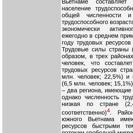
Вьетнаме составляет
население трудоспособ
общей численности и
трудоспособного возраста
экономически активн
ежегодно в среднем прим
году трудовых ресурсов
Трудовые силы страны 
образом, в трех районах
человек, что составле
трудовых ресурсов стра
млн. человек; 22,5%) и
(6,5 млн. человек; 15,1%
– два региона, имеющие
однако численность тру
низкая по стране (2
4
соответственно)
. Райо
южного Вьетнама име
ресурсов быстрыми те
потокам свободной мигра