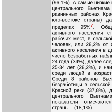
(96,1%). А самые низкие
центрального Вьетнама
равнинных районах Кра
юго-востоке страны) д
7
пределах 95%
. Обща
активного населения с
рабочих мест, в сельско
человек, или 28,2% от 
активного населения в 
число безработных набл
24 года (34%), далее сле
25-34 лет (28,2%), и н
среди людей в возраст
Среди 8 районов Вье
безработицы в сельской
Красной реки (37,8%),
центрального Вьетна
показатели отмечаютс
страны – (18,1%).