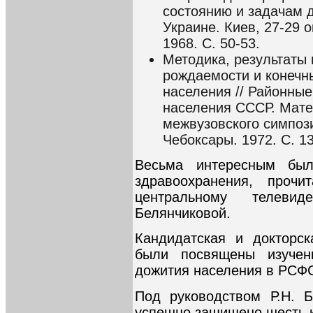
состоянию и задачам 
Украине. Киев, 27-29 о
1968. С. 50-53.
Методика, результаты 
рождаемости и конечн
населения // Районны
населения СССР. Мат
межвузовского симпози
Чебоксары. 1972. С. 1
Весьма интересным был
здравоохранения, проч
центральному телеви
Белянчиковой.
Кандидатская и докторск
были посвящены изучен
дожития населения в РСФ
Под руководством Р.Н. 
успешно защищено шесть к