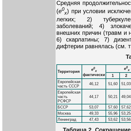
Средняя продолжительнос
0
(
e
) при условии исключе
x
легких; 2) туберкуле
заболеваний; 4) злокач
внешних причин (травм и 
6) скарлатины; 7) дизе
дифтерии равнялась (см. т
Т
0
0
e
e
x
x
Территория
фактически
1
2
Европейская
46,12
51,60
51,03
часть СССР
Европейская
часть
44,17
50,21
49,04
РСФСР
БССР
53,07
57,60
57,62
Москва
49,33
55,96
53,25
Ленинград
47,43
53,62
53,56
Таблица 2. Сокращени