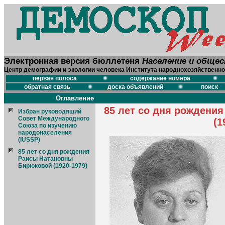
Электронная версия бюллетеня
Население и обще
Центр демографии и экологии человека Института народнохозяйственно
первая полоса
содержание номера
обратная связь
доска объявлений
поиск
Оглавление
85 лет со дня рождени
Избран руководящий
Совет Международного
(1
Союза по изучению
народонаселения
(IUSSP)
85 лет со дня рождения
Раисы Натановны
Бирюковой (1920-1979)