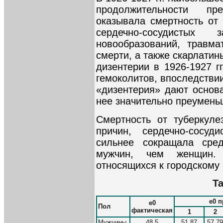
продолжительности пр
оказывала смертность от 
сердечно-сосудистых з
новообразований, травма
смерти, а также скарлати
дизентерии в 1926-1927 г
гемоколитов, впоследстви
«дизентерия» дают основа
нее значительно преумень
Смертность от туберкуле
причин, сердечно-сосуд
сильнее сокращала сре
мужчин, чем женщин.
относящихся к городскому н
Та
e0 
e0
Пол
фактическая
1
2
Мужчины
48,5
51,87
57,79