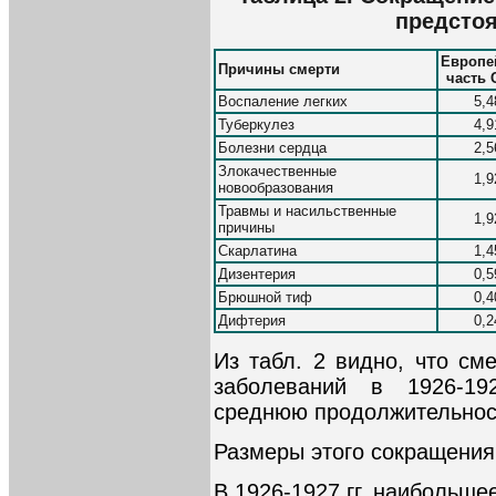
предстоя
Европе
Причины смерти
часть
Воспаление легких
5,4
Туберкулез
4,9
Болезни сердца
2,5
Злокачественные
1,9
новообразования
Травмы и насильственные
1,9
причины
Скарлатина
1,4
Дизентерия
0,5
Брюшной тиф
0,4
Дифтерия
0,2
Из табл. 2 видно, что см
заболеваний в 1926-19
среднюю продолжительнос
Размеры этого сокращения 
В 1926-1927 гг. наибольш