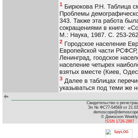
1
Бирюкова Р.Н. Таблица см
Проблемы демографической 
343. Также эта работа бы
сокращениями в книге: «Со
М.: Наука, 1987. С. 253-262
2
Городское население Евр
Европейской части РСФСР,
Ленинград, гоодское насел
население четырех наибол
взятых вместе (Киев, Одес
3
Далее в таблицах перечи
указываться под теми же 
Свидетельство о регистра
Эл № ФС77-54569 от 21.03.
demoscope@demoscop
© Демоскоп Weekly
ISSN 1726-2887