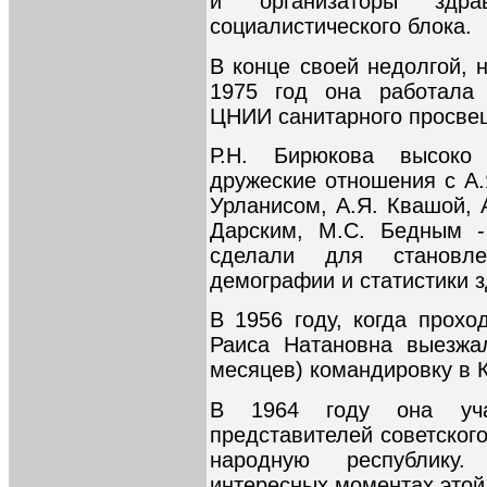
и организаторы здра
социалистического блока.
В конце своей недолгой, 
1975 год она работала
ЦНИИ санитарного просве
Р.Н. Бирюкова высоко
дружеские отношения с А.
Урланисом, А.Я. Квашой, 
Дарским, М.С. Бедным -
сделали для становле
демографии и статистики 
В 1956 году, когда прохо
Раиса Натановна выезжа
месяцев) командировку в К
В 1964 году она уча
представителей советског
народную республику.
интересных моментах этой 