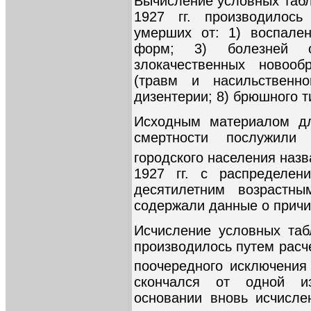
Вычисление условных табл
1927 гг. производилос
умерших от: 1) воспален
форм; 3) болезней 
злокачественных новооб
(травм и насильственно
дизентерии; 8) брюшного т
Исходным материалом дл
смертности послужили
городского населения наз
1927 гг. с распределе
десятилетним возрастн
содержали данные о причин
Исчисление условных таб
производилось путем расч
поочередного исключения 
скончался от одной и
основании вновь исчисл