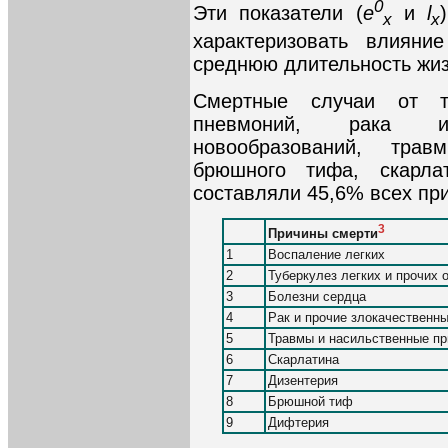
0
Эти показатели (
e
и
l
x
x
характеризовать влияни
среднюю длительность жиз
Смертные случаи от ту
пневмоний, рака и
новообразований, тра
брюшного тифа, скарла
составляли 45,6% всех пр
3
Причины смерти
1
Воспаление легких
2
Туберкулез легких и прочих 
3
Болезни сердца
4
Рак и прочие злокачественн
5
Травмы и насильственные пр
6
Скарлатина
7
Дизентерия
8
Брюшной тиф
9
Дифтерия