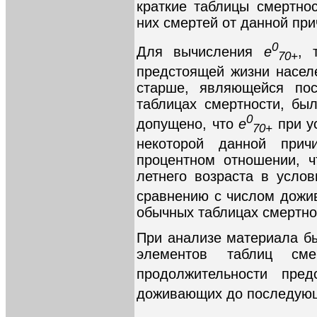
краткие таблицы смертно
них смертей от данной при
0
Для вычисления
e
, 
70+
предстоящей жизни населе
старше, являющейся пос
таблицах смертности, бы
0
допущено, что
e
при у
70+
некоторой данной при
процентном отношении, 
летнего возраста в услов
сравнению с числом дожив
обычных таблицах смертно
При анализе материала б
элементов таблиц сме
продолжительности пре
доживающих до последующ