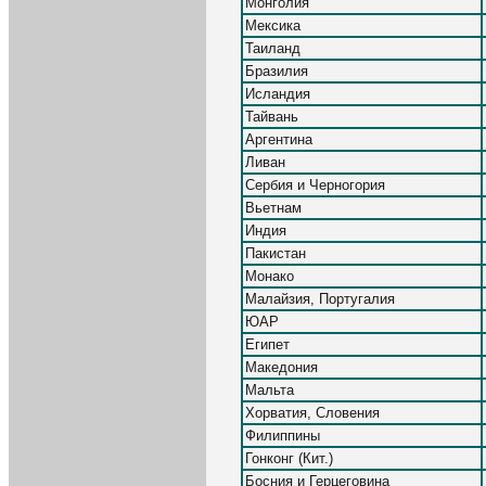
Монголия
Мексика
Таиланд
Бразилия
Исландия
Тайвань
Аргентина
Ливан
Сербия и Черногория
Вьетнам
Индия
Пакистан
Монако
Малайзия, Португалия
ЮАР
Египет
Македония
Мальта
Хорватия, Словения
Филиппины
Гонконг (Кит.)
Босния и Герцеговина