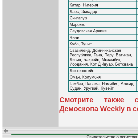
Катар, Нигерия
Лаос, Эквадор
Сингапур
Марокко
Саудовская Аравия
Чили
Куба, Тунис
Свазиленд, Доминиканская
Республика, Гана, Перу, Ватикан,
Ливия, Бахрейн, Мозамбик,
Иордания, Кот Д'Ивуар, Ботсвана
Лихтенштейн
Оман, Колумбия
Гамбия, Панама, Намибия, Алжир,
Судан, Уругвай, Кувейт
Смотрите также с
Демоскопа Weekly в с
Свидетельство о регистра