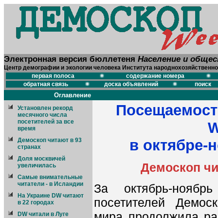
Электронная версия бюллетеня
Население и обще
Центр демографии и экологии человека Института народнохозяйственно
первая полоса
содержание номера
обратная связь
доска объявлений
поиск
Оглавление
Посещаемост
Установлен рекорд
месячного числа
посетителей за все
W
время
Демоскоп читают в 93
в октябре-н
странах
Доля москвичей
Демоскоп чи
увеличилась
Самые внимательные
читатели - в Исландии
За октябрь-ноябр
На Украине DW читают
посетителей Демос
в 22 городах
мира продолжила ра
DW читали в Луге