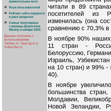
внимательнее всех
читали в 89 страна
Язык пользователей
посетителей из Р
Рейтинг сайта поднялся
в двух разделах
изменилась (она сос
Самые популярные
сравнению с 70,3% в 
страницы Демоскопа
Weekly в ноябре 2005
Данные получены с
В ноябре 90% наших
использованием
Yandex.ru, SpyLog.ru и
11 стран - Росси
Subscribe.ru.
Белоруссию, Германи
Израиль, Узбекистан
на 10 стран) и 99% - 
40).
В ноябре увеличило
большинства стран,
Молдавии, Великобр
Новой Зеландии, 