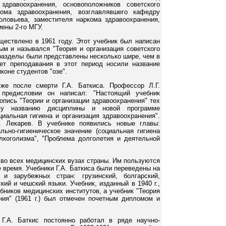
здравоохранения, основоположников советского
кома здравоохранения, возглавлявшего кафедру
оловьева, заместителя наркома здравоохранения,
ены 2-го МГУ.
ествлено в 1961 году. Этот учебник был написан
вым и назывался "Теория и организация советского
 разделы были представлены несколько шире, чем в
ет преподавания в этот период носили название
коне студентов "озе".
же после смерти Г.А. Баткиса. Профессор Л.Г.
предисловии он написал: "Настоящий учебник
опись "Теории и организации здравоохранения" тех
му названию дисциплины и новой программе
циальная гигиена и организация здравоохранения".
. Лекарев. В учебнике появились новые главы:
льно-гигиеническое значение (социальная гигиена
лкоголизма", "Проблема долголетия и деятельной
 во всех медицинских вузах страны. Им пользуются
 время. Учебники Г.А. Баткиса были переведены на
и зарубежных стран: грузинский, болгарский,
кий и чешский языки. Учебник, изданный в 1940 г.,
бников медицинских институтов, а учебник "Теория
ния" (1961 г.) был отмечен почетным дипломом и
Г.А. Баткис постоянно работал в ряде научно-