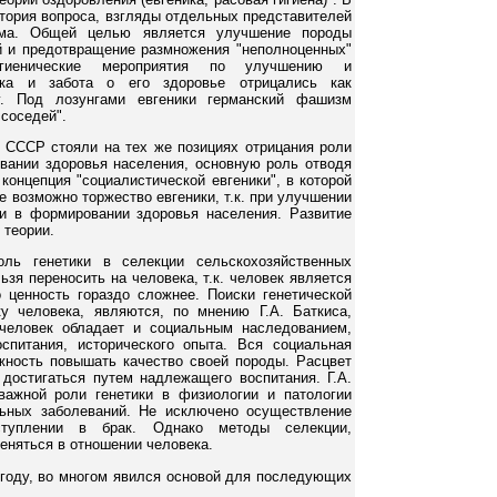
стория вопроса, взгляды отдельных представителей
изма. Общей целью является улучшение породы
й и предотвращение размножения "неполноценных"
гигиенические мероприятия по улучшению и
ека и забота о его здоровье отрицались как
у. Под лозунгами евгеники германский фашизм
 соседей".
 СССР стояли на тех же позициях отрицания роли
вании здоровья населения, основную роль отводя
концепция "социалистической евгеники", в которой
е возможно торжество евгеники, т.к. при улучшении
ки в формировании здоровья населения. Развитие
 теории.
оль генетики в селекции сельскохозяйственных
ьзя переносить на человека, т.к. человек является
 ценность гораздо сложнее. Поиски генетической
 человека, являются, по мнению Г.А. Баткиса,
 человек обладает и социальным наследованием,
спитания, исторического опыта. Вся социальная
жность повышать качество своей породы. Расцвет
достигаться путем надлежащего воспитания. Г.А.
важной роли генетики в физиологии и патологии
льных заболеваний. Не исключено осуществление
вступлении в брак. Однако методы селекции,
еняться в отношении человека.
6 году, во многом явился основой для последующих