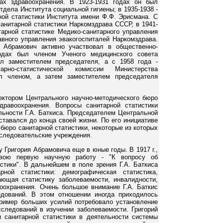
нах здравоохранения. В 1923-1931 годах он был
дела Института социальной гигиены; в 1935-1938 -
ой статистики Института имени Ф.Ф. Эрисмана. С
санитарной статистики Наркомздрава СССР, в 1941-
арной статистике Медико-санитарного управления
вного управления эвакогоспиталей Наркомздрава.
 Абрамович активно участвовал в общественно-
годах был членом Ученого медицинского совета
л заместителем председателя, а с 1958 года -
рно-статистической комиссии Министерства
л членом, а затем заместителем председателя
ектором Центрального научно-методического бюро
дравоохранения. Вопросы санитарной статистики
ьности Г.А. Баткиса. Председателем Центральной
ставался до конца своей жизни. По его инициативе
бюро санитарной статистики, некоторые из которых
сследовательские учреждения.
у Григория Абрамовича еще в юные годы. В 1917 г.,
свою первую научную работу - "К вопросу об
истики". В дальнейшем в поле зрения Г.А. Баткиса
ной статистики: демографическая статистика,
ающая статистику заболеваемости, инвалидности,
воохранения. Очень большое внимание Г.А. Баткис
едований. В этом отношении иногда приходилось
ример больших усилий потребовало установление
следований в изучении заболеваемости. Григорий
 санитарной статистики в деятельности системы