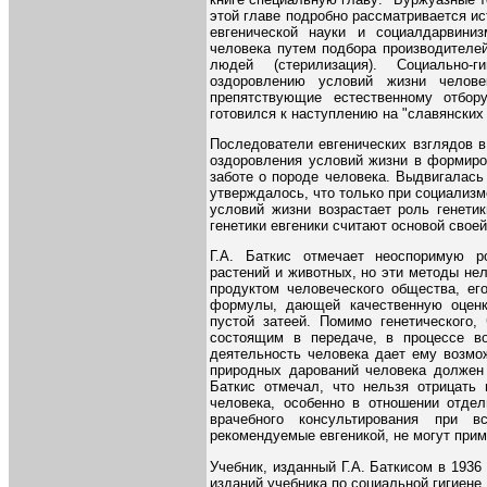
этой главе подробно рассматривается и
евгенической науки и социалдарвин
человека путем подбора производителе
людей (стерилизация). Социально-
оздоровлению условий жизни челов
препятствующие естественному отбор
готовился к наступлению на "славянских
Последователи евгенических взглядов в
оздоровления условий жизни в формиро
заботе о породе человека. Выдвигалась 
утверждалось, что только при социализм
условий жизни возрастает роль генети
генетики евгеники считают основой своей
Г.А. Баткис отмечает неоспоримую р
растений и животных, но эти методы нел
продуктом человеческого общества, его
формулы, дающей качественную оценку
пустой затеей. Помимо генетического,
состоящим в передаче, в процессе во
деятельность человека дает ему возмо
природных дарований человека должен 
Баткис отмечал, что нельзя отрицать 
человека, особенно в отношении отде
врачебного консультирования при 
рекомендуемые евгеникой, не могут прим
Учебник, изданный Г.А. Баткисом в 193
изданий учебника по социальной гигиене.