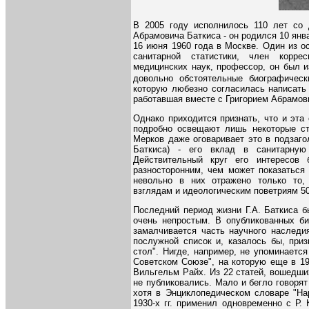
В 2005 году исполнилось 110 лет со 
Абрамовича Баткиса - он родился 10 янва
16 июня 1960 года в Москве. Один из о
санитарной статистики, член корре
медицинских наук, профессор, он был и
довольно обстоятельные биографичес
которую любезно согласилась написать
работавшая вместе с Григорием Абрамов
Однако приходится признать, что и эта
подробно освещают лишь некоторые сто
Мерков даже оговаривает это в подзаго
Баткиса) - его вклад в санитарную 
Действительный круг его интересов
разносторонним, чем может показаться 
невольно в них отражено только то, 
взглядам и идеологическим поветриям 50-
Последний период жизни Г.А. Баткиса б
очень непростым. В опубликованных би
замалчивается часть научного наследия
послужной список и, казалось бы, приз
стол". Нигде, например, не упоминаетс
Советском Союзе", на которую еще в 19
Вильгельм Райх. Из 22 статей, вошедших
не публиковались. Мало и бегло говоря
хотя в Энциклопедическом словаре "Нар
1930-х гг. применил одновременно с Р.