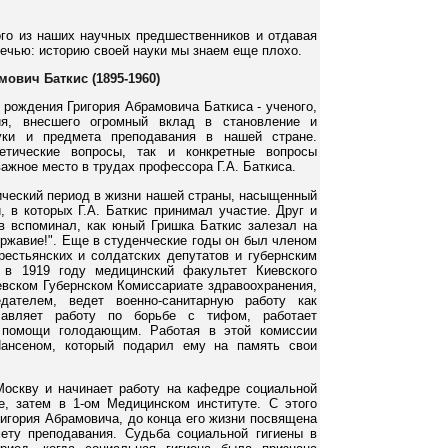
го из наших научных предшественников и отдавая
оречью: историю своей науки мы знаем еще плохо.
ович Баткис (1895-1960)
 рождения Григория Абрамовича Баткиса - ученого,
ния, внесшего огромный вклад в становление и
ауки и предмета преподавания в нашей стране.
етические вопросы, так и конкретные вопросы
ажное место в трудах профессора Г.А. Баткиса.
гический период в жизни нашей страны, насыщенный
в которых Г.А. Баткис принимал участие. Друг и
в вспоминал, как юный Гришка Баткис залезал на
ржавие!". Еще в студенческие годы он был членом
крестьянских и солдатских депутатов и губернским
 в 1919 году медицинский факультет Киевского
иевском Губернском Комиссариате здравоохранения,
дателем, ведет военно-санитарную работу как
главляет работу по борьбе с тифом, работает
 помощи голодающим. Работая в этой комиссии
Нансеном, который подарил ему на память свои
Москву и начинает работу на кафедре социальной
е, затем в 1-ом Медицинском институте. С этого
ригория Абрамовича, до конца его жизни посвящена
мету преподавания. Судьба социальной гигиены в