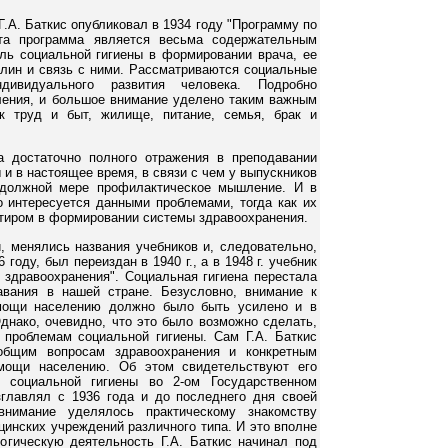
Г.А. Баткис опубликовал в 1934 году "Программу по
Эта программа является весьма содержательным
ль социальной гигиены в формировании врача, ее
лин и связь с ними. Рассматриваются социальные
ндивидуального развития человека. Подробно
ения, и большое внимание уделено таким важным
ак труд и быт, жилище, питание, семья, брак и
 достаточно полного отражения в преподавании
и в настоящее время, в связи с чем у выпускников
 должной мере профилактическое мышление. И в
 интересуется данными проблемами, тогда как их
тиром в формировании системы здравоохранения.
 менялись названия учебников и, следовательно,
году, был переиздан в 1940 г., а в 1948 г. учебник
здравоохранения". Социальная гигиена перестала
авания в нашей стране. Безусловно, внимание к
омощи населению должно было быть усилено и в
Однако, очевидно, что это было возможно сделать,
 проблемам социальной гигиены. Сам Г.А. Баткис
общим вопросам здравоохранения и конкретным
омощи населению. Об этом свидетельствуют его
 социальной гигиены во 2-ом Государственном
зглавлял с 1936 года и до последнего дня своей
нимание уделялось практическому знакомству
цинских учреждений различного типа. И это вполне
гогическую деятельность Г.А. Баткис начинал под