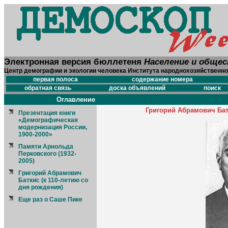
Электронная версия бюллетеня
Население и обще
Центр демографии и экологии человека Института народнохозяйственно
первая полоса
содержание номера
обратная связь
доска объявлений
поиск
Оглавление
Григорий Абрамович Батк
Презентация книги
«Демографическая
модернизация России,
1900-2000»
Памяти Арнольда
Перковского (1932-
2005)
Григорий Абрамович
Баткис (к 110-летию со
дня рождения)
Еще раз о Саше Пике