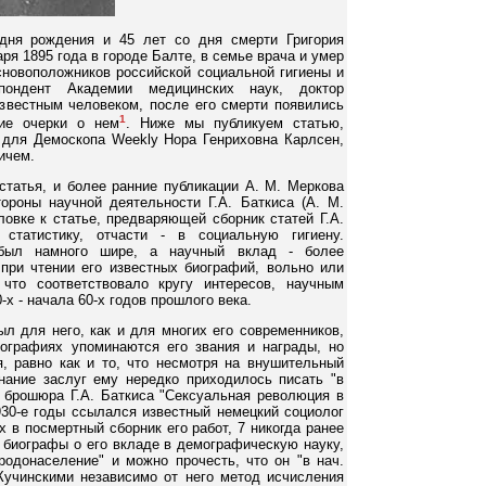
дня рождения и 45 лет со дня смерти Григория
ря 1895 года в городе Балте, в семье врача и умер
сновоположников российской социальной гигиены и
спондент Академии медицинских наук, доктор
звестным человеком, после его смерти появились
1
кие очерки о нем
. Ниже мы публикуем статью,
 для Демоскопа Weekly Нора Генриховна Карлсен,
ичем.
 статья, и более ранние публикации А. М. Меркова
роны научной деятельности Г.А. Баткиса (А. М.
ловке к статье, предваряющей сборник статей Г.А.
статистику, отчасти - в социальную гигиену.
 был намного шире, а научный вклад - более
при чтении его известных биографий, вольно или
что соответствовало кругу интересов, научным
х - начала 60-х годов прошлого века.
ыл для него, как и для многих его современников,
ографиях упоминаются его звания и награды, но
, равно как и то, что несмотря на внушительный
нание заслуг ему нередко приходилось писать "в
я брошюра Г.А. Баткиса "Сексуальная революция в
30-е годы ссылался известный немецкий социолог
 в посмертный сборник его работ, 7 никогда ранее
т биографы о его вкладе в демографическую науку,
одонаселение" и можно прочесть, что он "в нач.
 Кучинскими независимо от него метод исчисления