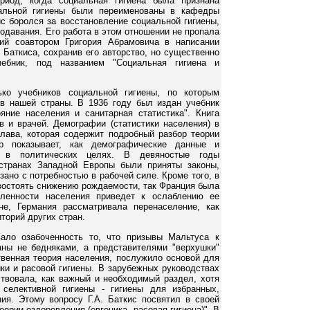
иод, когда социальная гигиена была признана
иальной гигиены были переименованы в кафедры
ис боролся за восстановление социальной гигиены,
одавания. Его работа в этом отношении не пропала
ий соавтором Григория Абрамовича в написании
. Баткиса, сохранив его авторство, но существенно
чебник, под названием "Социальная гигиена и
ько учебников социальной гигиены, по которым
в нашей страны. В 1936 году был издан учебник
яние населения и санитарная статистика". Книга
в и врачей. Демографии (статистики населения) в
лава, которая содержит подробный разбор теории
ор показывает, как демографические данные и
я в политических целях. В девяностые годы
 странах Западной Европы были приняты законы,
ано с потребностью в рабочей силе. Кроме того, в
востоять снижению рождаемости, так Франция была
сленности населения приведет к ослаблению ее
не, Германия рассматривала перенаселение, как
торий других стран.
вало озабоченность то, что призывы Мальтуса к
ы не бедняками, а представителями "верхушки"
твенная теория населения, послужило основой для
ики и расовой гигиены. В зарубежных руководствах
ствовала, как важный и необходимый раздел, хотя
селективной гигиены - гигиены для избранных,
ия. Этому вопросу Г.А. Баткис посвятил в своей
ории оздоровления (евгеника, расовая гигиена)". В