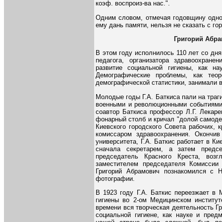
коэф. воспроиз-ва нас.".
Одним словом, отмечая годовщину одно
ему дань памяти, нельзя не сказать с г
Григорий Абрам
В этом году исполнилось 110 лет со дня
педагога, организатора здравоохране
развитие социальной гигиены, как н
Демографические проблемы, как теор
демографической статистики, занимали в
Молодые годы Г.А. Баткиса пали на тра
военными и революционными событиями, 
соавтор Баткиса профессор Л.Г. Лекаре
фонарный столб и кричал "долой самоде
Киевского городского Совета рабочих, 
комиссаром здравоохранения. Окончив
университета, Г.А. Баткис работает в К
сначала секретарем, а затем предсе
председатель Красного Креста, воз
заместителем председателя Комиссии
Григорий Абрамович познакомился с 
фотографии.
В 1923 году Г.А. Баткис переезжает в 
гигиены во 2-ом Медицинском институт
времени вся творческая деятельность Г
социальной гигиене, как науке и пред