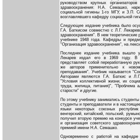
руководством крупных организаторов 
здравоохранения: Н.А. Семашко, нар
социальной гигиены 1-го МГУ, и З.П. С
возглавлявшего кафедру социальной гиги
Следующее издание учебника было осущ
Г.А. Баткисом совместно с Л.Г. Лекаре
здравоохранения". В нем теоретические
учебнике 1948 года. Кафедры и предм
"Организация здравоохранения", на лекси
Последнее издание учебника вышло у
Лекарев издал его в 1969 году. В 
представляет собой переработанную рук
же авторов применительно к ново
преподавания". Учебник называется "Со
Авторами являются Г.А. Баткис и Л.Г
"Условия коллективной жизни, их социа
труда, жилища, питания)", "Проблема а
старости" и другие.
По этому учебнику занимались студенты
студенты и преподаватели и в настоящее
языки некоторых союзных республик 
венгерский, китайский, польский, румынс
получил вторую премию на конкурсе уче
и организация советского здравоохране
премией имени Н.А. Семашко.
Одновременно с работой на кафедре 