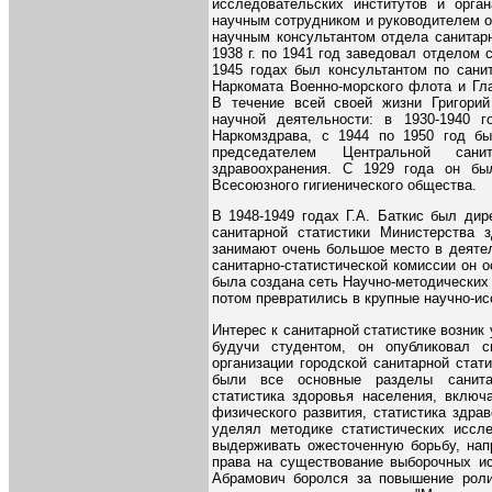
исследовательских институтов и орга
научным сотрудником и руководителем от
научным консультантом отдела санитарн
1938 г. по 1941 год заведовал отделом 
1945 годах был консультантом по санит
Наркомата Военно-морского флота и Гла
В течение всей своей жизни Григорий
научной деятельности: в 1930-1940 
Наркомздрава, с 1944 по 1950 год бы
председателем Центральной санита
здравоохранения. С 1929 года он бы
Всесоюзного гигиенического общества.
В 1948-1949 годах Г.А. Баткис был дир
санитарной статистики Министерства з
занимают очень большое место в деятел
санитарно-статистической комиссии он о
была создана сеть Научно-методических 
потом превратились в крупные научно-и
Интерес к санитарной статистике возник 
будучи студентом, он опубликовал 
организации городской санитарной стат
были все основные разделы санитар
статистика здоровья населения, включ
физического развития, статистика здра
уделял методике статистических иссл
выдерживать ожесточенную борьбу, нап
права на существование выборочных ис
Абрамович боролся за повышение роли