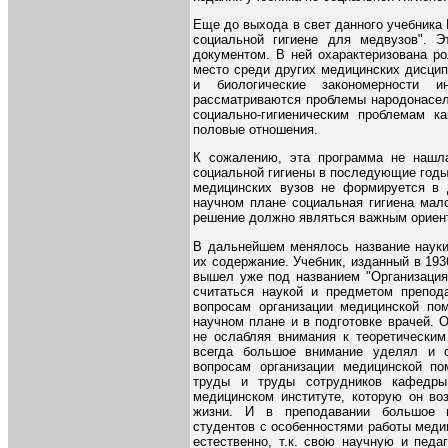
Еще до выхода в свет данного учебника 
социальной гигиене для медвузов". 
документом. В ней охарактеризована ро
место среди других медицинских дисцип
и биологические закономерности и
рассматриваются проблемы народонасел
социально-гигиеническим проблемам к
половые отношения.
К сожалению, эта программа не нашла
социальной гигиены в последующие годы 
медицинских вузов не формируется в
научном плане социальная гигиена мало
решение должно являться важным ориен
В дальнейшем менялось название науки,
их содержание. Учебник, изданный в 1936 
вышел уже под названием "Организация 
считаться наукой и предметом препод
вопросам организации медицинской п
научном плане и в подготовке врачей. 
не ослабляя внимания к теоретическим
всегда большое внимание уделял и 
вопросам организации медицинской п
труды и труды сотрудников кафедры
медицинском институте, которую он во
жизни. И в преподавании большое в
студентов с особенностями работы меди
естественно, т.к. свою научную и педа