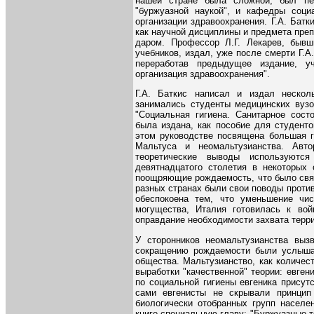
нашей стране была сложной, был пер
"буржуазной наукой", и кафедры соц
организации здравоохранения. Г.А. Батк
как научной дисциплины и предмета преп
даром. Профессор Л.Г. Лекарев, бывш
учебников, издал, уже после смерти Г.А
переработав предыдущее издание, у
организация здравоохранения".
Г.А. Баткис написал и издал нескол
занимались студенты медицинских вузо
"Социальная гигиена. Санитарное состо
была издана, как пособие для студенто
этом руководстве посвящена большая г
Мальтуса и неомальтузианства. Авт
теоретические выводы используютс
девятнадцатого столетия в некоторых
поощряющие рождаемость, что было связ
разных странах были свои поводы проти
обеспокоена тем, что уменьшение чи
могущества, Италия готовилась к вой
оправдание необходимости захвата терри
У сторонников неомальтузианства выз
сокращению рождаемости были услышан
общества. Мальтузианство, как количес
выработки "качественной" теории: евген
по социальной гигиены евгеника присут
сами евгенисты не скрывали принцип 
биологически отобранных групп населен
книге специальную главу: "Буржуазные те