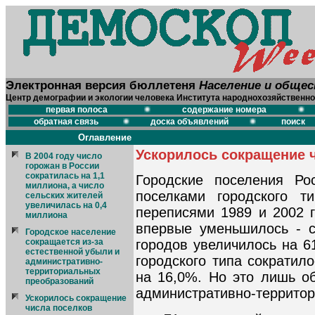
Электронная версия бюллетеня
Население и обще
Центр демографии и экологии человека Института народнохозяйственно
первая полоса
содержание номера
обратная связь
доска объявлений
поиск
Оглавление
Ускорилось сокращение ч
В 2004 году число
горожан в России
сократилась на 1,1
Городские поселения Ро
миллиона, а число
поселками городского т
сельских жителей
увеличилась на 0,4
переписями 1989 и 2002 г
миллиона
впервые уменьшилось - с
Городское население
сокращается из-за
городов увеличилось на 6
естественной убыли и
городского типа сократил
административно-
территориальных
на 16,0%. Но это лишь о
преобразований
административно-территор
Ускорилось сокращение
числа поселков