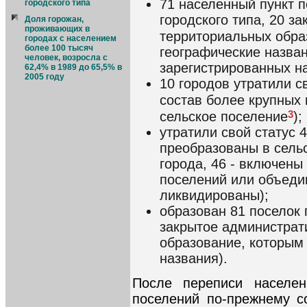
71 населенный пункт п
городского типа
городского типа, 20 з
Доля горожан,
проживающих в
территориальных обра
городах с населением
более 100 тысяч
географические назван
человек, возросла с
зарегистрированных на
62,4% в 1989 до 65,5% в
2005 году
10 городов утратили с
состав более крупных 
3
сельское поселение
);
утратили свой статус 4
преобразованы в сельс
города, 46 - включены 
поселений или объеди
ликвидированы);
образован 81 поселок 
закрытое администрат
образование, которым
названия).
После переписи населен
поселений по-прежнему с