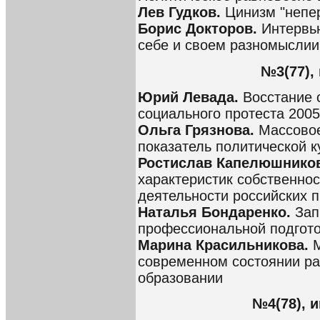
Лев Гудков.
Цинизм "непе
Борис Докторов.
Интервь
себе и своем разномысли
№3(77),
Юрий Левада.
Восстание 
социального протеста 2005
Ольга Грязнова.
Массовое
показатель политической к
Ростислав Капелюшников
характеристик собственнос
деятельности российских
Наталья Бондаренко.
Зап
профессиональной подгото
Марина Красильникова.
современном состоянии р
образовании
№4(78), и