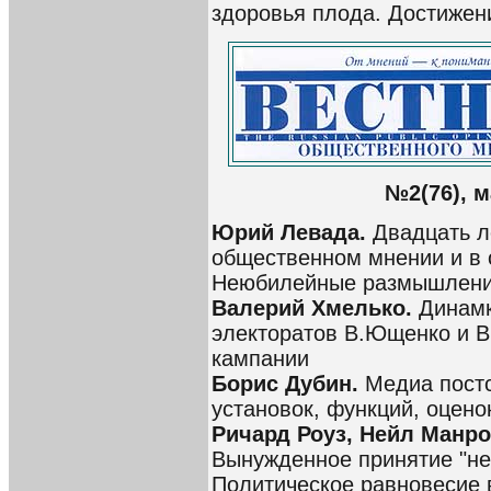
здоровья плода. Достижен
№2(76), м
Юрий Левада.
Двадцать л
общественном мнении и в 
Неюбилейные размышлен
Валерий Хмелько.
Динамк
электоратов В.Ющенко и В
кампании
Борис Дубин.
Медиа постс
установок, функций, оцено
Ричард Роуз, Нейл Манр
Вынужденное принятие "не
Политическое равновесие 