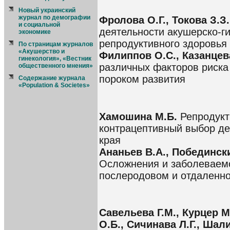
Новый украинский
журнал по демографии
Фролова О.Г., Токова З.З
и социальной
деятельности акушерско-г
экономике
репродуктивного здоровья
По страницам журналов
«Акушерство и
Филиппов О.С., Казанцев
гинекология», «Вестник
различных факторов риска
общественного мнения»
пороком развития
Содержание журнала
«Population & Societes»
Хамошина М.Б.
Репродукт
контрацептивный выбор де
края
Ананьев В.А., Победински
Осложнения и заболеваемо
послеродовом и отдаленн
Савельева Г.М., Курцер М
О.Б., Сичинава Л.Г., Шал