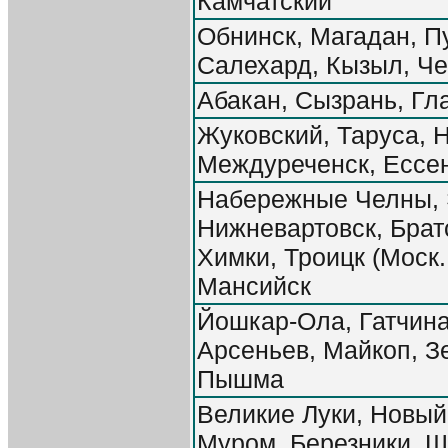
Камчатский
Обнинск, Магадан, П
Салехард, Кызыл, Че
Абакан, Сызрань, Гл
Жуковский, Таруса, Н
Междуреченск, Ессен
Набережные Челны, 
Нижневартовск, Братс
Химки, Троицк (Моск.
Мансийск
Йошкар-Ола, Гатчина
Арсеньев, Майкоп, З
Пышма
Великие Луки, Новый
Муром, Березники, Ш