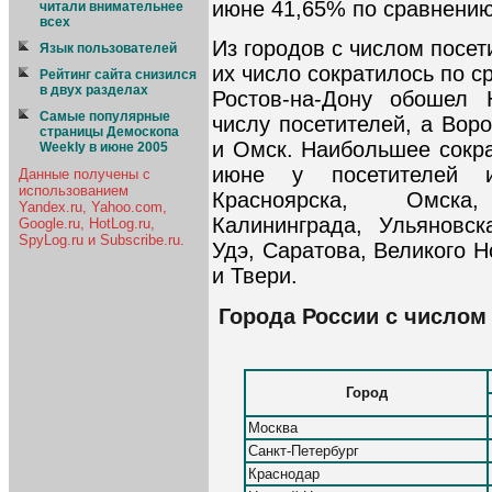
июне 41,65% по сравнению
читали внимательнее
всех
Из городов с числом посет
Язык пользователей
их число сократилось по с
Рейтинг сайта снизился
в двух разделах
Ростов-на-Дону обошел 
Самые популярные
числу посетителей, а Вор
страницы Демоскопа
и Омск. Наибольшее сокр
Weekly в июне 2005
июне у посетителей и
Данные получены с
использованием
Красноярска, Омска
Yandex.ru, Yahoo.com,
Калининграда, Ульяновск
Google.ru, HotLog.ru,
SpyLog.ru и Subscribe.ru.
Удэ, Саратова, Великого Н
и Твери.
Города России с числом 
Город
Москва
Санкт-Петербург
Краснодар