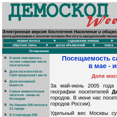
Электронная версия бюллетеня
Население и обще
Центр демографии и экологии человека Института народнохозяйственно
первая полоса
содержание номера
обратная связь
доска объявлений
поиск
Оглавление
Посещаемость с
В июне повторилось
летнее снижение числа
в мае - 
посетителей
Доля посетителей из
Доля мос
США продолжает расти
Доля москвичей
За май-июнь 2005 года
выросла
географии посетителей
Д
Самые внимательные
читатели - вновь из
городов. В июне нас посет
Исландии
городов России).
На Украине DW читали в
21 городе
Удельный вес Москвы су
В Славгороде DW