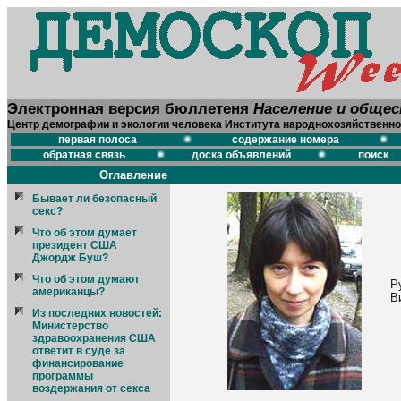
Электронная версия бюллетеня
Население и обще
Центр демографии и экологии человека Института народнохозяйственно
первая полоса
содержание номера
обратная связь
доска объявлений
поиск
Оглавление
Бывает ли безопасный
секс?
Что об этом думает
президент США
Джордж Буш?
Что об этом думают
Р
американцы?
В
Из последних новостей:
Министерство
здравоохранения США
ответит в суде за
финансирование
программы
воздержания от секса