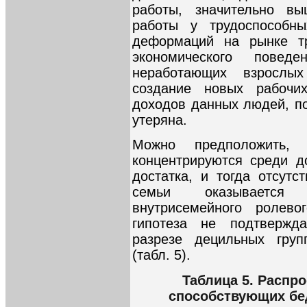
работы, значительно вы
работы у трудоспособн
деформаций на рынке тр
экономического повед
неработающих взрослы
создание новых рабоч
доходов данных людей, по
утеряна.
Можно предположить, 
концентрируются среди д
достатка, и тогда отсутс
семьи оказывается 
внутрисемейного ролево
гипотеза не подтвержд
разрезе децильных гру
(табл. 5).
Таблица 5. Распр
способствующих бе