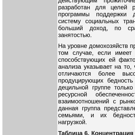
действующим прожиточ
разработан для целей р
программы поддержки д
систему социальных тра
больший доход, по ср
занятостью.
На уровне домохозяйств п
том случае, если имеет 
способствующих ей факто
анализа указывает на то,
отличаются более высо
продуцирующих бедность
децильной группе только
ресурсной обеспеченн
взаимоотношений с рынко
данная группа представ
семьями, и их бедност
нагрузкой.
Таблица 6. Концентрация