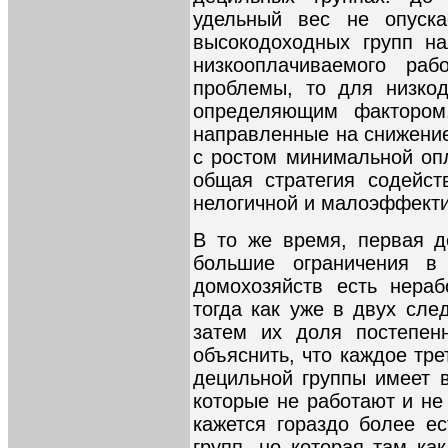
удельный вес не опуск
высокодоходных групп на
низкооплачиваемого раб
проблемы, то для низкод
определяющим фактором.
направленные на снижение
с ростом минимальной опл
общая стратегия содейст
нелогичной и малоэффекти
В то же время, первая д
большие ограничения в
домохозяйств есть нераб
тогда как уже в двух сле
затем их доля постепен
объяснить, что каждое тр
децильной группы имеет в
которые не работают и не
кажется гораздо более е
групп, но которая там ка