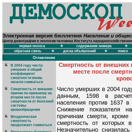
Электронная версия бюллетеня
Население и обще
Центр демографии и экологии человека Института народнохозяйственно
первая полоса
содержание номера
обратная связь
доска объявлений
поиск
Оглавление
Смертность от внешних 
В 2004 году число
умерших и общий
месте после смертн
коэффициент
кров
смертности вновь
начали снижаться
Число умерших в 2004 год
Смертность от внешних
причин по-прежнему на
данным, 1598 в расче
втором месте после
смертности от болезней
населения против 1637 в 
системы
Снижение показателя н
кровообращения
причинам смерти, кроме 
Младенческая
смертность
смертность от которых в
продолжает снижаться
Незначительно снизилась