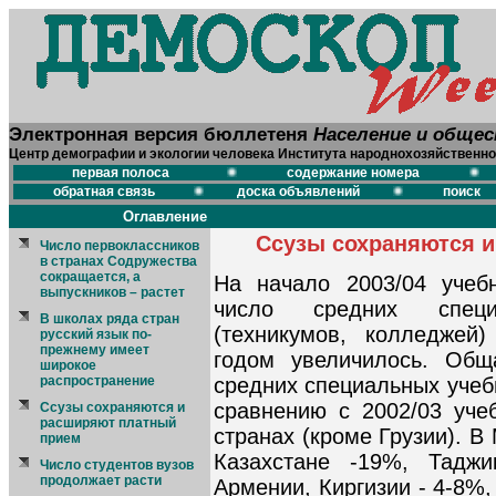
Электронная версия бюллетеня
Население и обще
Центр демографии и экологии человека Института народнохозяйственно
первая полоса
содержание номера
обратная связь
доска объявлений
поиск
Оглавление
Ссузы сохраняются 
Число первоклассников
в странах Содружества
сокращается, а
На начало 2003/04 учеб
выпускников – растет
число средних специ
В школах ряда стран
(техникумов, колледже
русский язык по-
прежнему имеет
годом увеличилось. Общ
широкое
распространение
средних специальных учеб
сравнению с 2002/03 уче
Ссузы сохраняются и
расширяют платный
странах (кроме Грузии). 
прием
Казахстане -19%, Таджи
Число студентов вузов
продолжает расти
Армении, Киргизии - 4-8%,