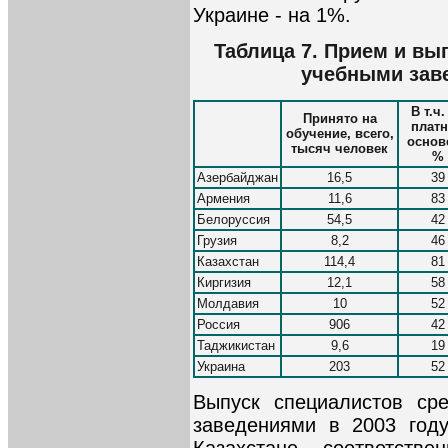
Украине - на 1%.
Таблица 7. Прием и в
учебными заве
В т.ч.
Принято на
плат
обучение, всего,
основе
тысяч человек
%
Азербайджан
16,5
39
Армения
11,6
83
Белоруссия
54,5
42
Грузия
8,2
46
Казахстан
114,4
81
Киргизия
12,1
58
Молдавия
10
52
Россия
906
42
Таджикистан
9,6
19
Украина
203
52
Выпуск специалистов ср
заведениями в 2003 год
Казахстане - соответстве