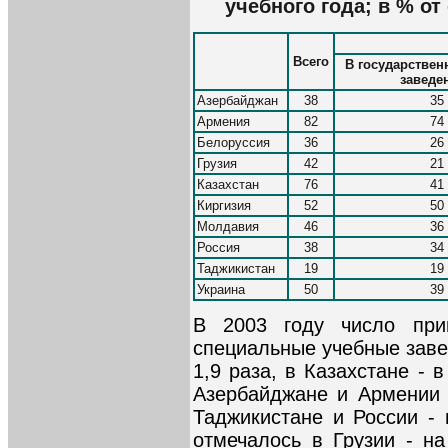
учебного года; в % о
Всего
В государстве
заведе
Азербайджан
38
35
Армения
82
74
Белоруссия
36
26
Грузия
42
21
Казахстан
76
41
Киргизия
52
50
Молдавия
46
36
Россия
38
34
Таджикистан
19
19
Украина
50
39
В 2003 году число при
специальные учебные заве
1,9 раза, в Казахстане - в
Азербайджане и Армении 
Таджикистане и России -
отмечалось в Грузии - н