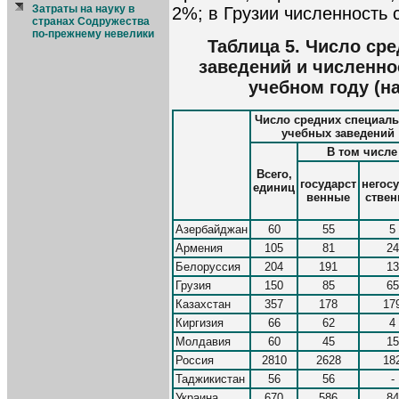
Затраты на науку в
2%; в Грузии численность 
странах Содружества
по-прежнему невелики
Таблица 5. Число ср
заведений и численнос
учебном году (на
Число средних специал
учебных заведений
В том числе
Всего,
государст
негосу
единиц
венные
стве
Азербайджан
60
55
5
Армения
105
81
24
Белоруссия
204
191
13
Грузия
150
85
65
Казахстан
357
178
17
Киргизия
66
62
4
Молдавия
60
45
15
Россия
2810
2628
18
Таджикистан
56
56
-
Украина
670
586
84