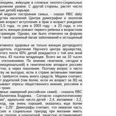
 женщины, живущие в сложных эколого-социальных
олжном уровне. С другой стороны, растет число
ия детей) карьере.
й модели построения семьи, - сказал RBC daily
дства населения Центра демографии и экологии
ия возраст вступления в брак и возраст рождения
,5 года, то уже в 2003 году - в 23 года, и это
часть женщин рожают первого ребенка в возрастном
 границам. Однако, как было отмечено на форуме
т такой огромный багаж заболеваний и истощенный
ктивного здоровья не только женщин детородного
одитель отделения Научного центра акушерства,
этого почти 60% детей рождаются с той или иной
лось 43 тысячи младенцев. Всего же на 10 тысяч
отклонениями. По мнению генетиков, сегодня в
эмоциональной) в генетическом аппарате россиян
тно, а через поколения. Поэтому вопрос о чисто
ву не выгодно, если в стране активными темпами
 требуется очень много средств. Медики считают,
 родителей (тем более, если их возраст за 30) на
зывают опросы общественного мнения, россияне в
 троих.
тивных намерений российских семей, - сказала RBC
Валентина Бодрова. - Согласно социологическому
и", идеальное число детей - 2,4, желаемое - 2,2,
ход, как очень хороший, оказались еще более
е - 2,25". Демографы считают, что немалая часть
ских и социальных преград при желании иметь
ых группах и однодетной, зачастую останавливает