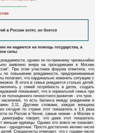
ссии
ей в России хотят, но боятся
ян не надеются на помощь государства, а
вои силы
 рождаемости, однако он по-прежнему чрезвычайно
было заявлено вчера на проходившем в Москве
сии". При этом участники форума отметили, что
еры по повышению рождаемости, предпринимаемые
ты полагают, что кардинально изменить ситуацию с
можно. В итоге в семье рождается столько детей,
величить у семей потребность в детях, создать
дований показывает, что в нормальной семье при
их полноценного личностного развития - это трое.
а населения, то есть баланса между рождением и
авен 2,11. Другими словами, каждая женщина
о сегодня по стране этот показатель в 1,6 раза
сти по России в Чечне, самые низкие - в Москве и
о демографы говорят, что даже этот показатель
ет меньше единицы. Однако это вовсе не означает,
мьи - однодетные. Просто достаточно велико число
детей. Специалисты отмечают, что с годами число