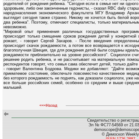
родителей от рождения ребенка. "Сегодня если в семье нет ни одного 
здоровьем, либо они законченные гедонисты, - сказал RBC daily стар
народонаселения экономического факультета МГУ Владимир Архан
выглядит сегодня также странно. Никому не хочется быть белой воро
два ребенка". Поэтому, отмечают специалисты, только материальн
невозможно.
"Мировой опыт применения различных государственных программ
происходит только смещение сроков рождения детей у конкретной 
рожает, - говорит Сергей Захаров. - После введения определенн
происходит скачок рождаемости, а потом все возвращается к исходн
благополучная Швеция, где для рождения детей были созданы идеаль
рождаемости приблизительно на уровне российского". Социологи счи
решение родить ребенка, и не рассчитывает на материальную помощ
респондентов говорят, что семья сама обеспечит детей, только дайте
- говорит Валентина Бодрова. Медики же добавляют: "Дайте возмож
приемлемое состояние, обеспечьте повсеместно качественное медиц
без которого рождаемость не поднять, как доказали социологи, уже 
все больше российских семей, особенно со средним и выше среднег
малышей.
<<<Назад
Свидетельство о регистра
Эл № ФС77-54569 от 21.03.
demoscope@demoscop
© Демоскоп Weekly
ISSN 1726-2887