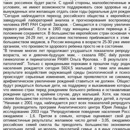
таких россиянок будет расти. С одной стороны, малообеспеченные
условиях, не имеют возможности поддерживать свое здоровье на д
вынужденных или желающих отдать свои годы (идеальные для рожден
"Сегодня наблюдается переход российского общества к европейско
заведующий лабораторией анализа и прогнозирования воспроизво
человека ИНП РАН Сергей Захаров. - Смещаются в сторону увеличен
первого ребенка". Если в 1993 году женщины рожали первенца в 21
положение сохраняется. В большинстве европейских стран основная 
промежутке 24-29 лет, и россияне постепенно приближаются к этим
большинством медиков, в России женщина в возрасте 25-30 уже имее
организм, что произвести здорового ребенка просто не в состоянии.
"В течение многих лет продолжают ухудшаться показатели репроду
возраста, но и девочек-будущих мам, - сказала RBC daily руков
гинекологии и перинатологии РАМН Ольга Фролова. - В результате 
патологией". Только с врожденными пороками в прошлом году роди
населения рождается сегодня 5924,5 малышей с теми или иными 
результате воздействия окружающей среды (экологической и психо
происходят серьезные изменения, которые проявляются не сиюмину
арифметическом увеличении рождений ставиться не должен. Общест
будут рождаться больные дети, на поддержку и выхаживание которых
что именно страх перед рождением больного ребенка и останавливает
рождении одного, в крайнем случае, двух малышей. Хотя, как пока
своем большинстве хотели бы иметь как минимум двух детей, а лучше
"Начиная с 2001 года, наблюдается рост всех показателей репродук
daily руководитель программ Аналитического центра Юрия Левады 
исследованию 2003 года "Репродуктивное поведение населения Росси
ожидаемое - 1,6. Притом в семьях, которые оценивают свой до
оптимистичные результаты: желаемое число детей - 3,05, ожидаемо
российских семей смогла бы преодолеть большинство экономиче
нескольких детей, но модель двухдетной семьи, а в иных социальн