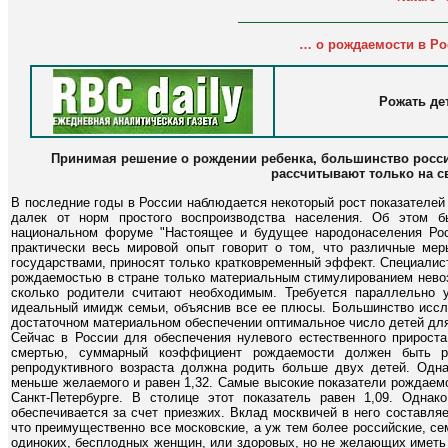
… о рождаемости в Ро
Рожать дет
Принимая решение о рождении ребенка, большинство росси
рассчитывают только на с
В последние годы в России наблюдается некоторый рост показателей
далек от норм простого воспроизводства населения. Об этом 
национальном форуме "Настоящее и будущее народонаселения Рос
практически весь мировой опыт говорит о том, что различные м
государствами, приносят только кратковременный эффект. Специалис
рождаемостью в стране только материальным стимулированием невоз
сколько родители считают необходимым. Требуется параллельно у
идеальный имидж семьи, объяснив все ее плюсы. Большинство иссле
достаточном материальном обеспечении оптимальное число детей для 
Сейчас в России для обеспечения нулевого естественного прирост
смертью, суммарный коэффициент рождаемости должен быть р
репродуктивного возраста должна родить больше двух детей. Однак
меньше желаемого и равен 1,32. Самые высокие показатели рождаемо
Санкт-Петербурге. В столице этот показатель равен 1,09. Однак
обеспечивается за счет приезжих. Вклад москвичей в него составля
что преимущественно все московские, а уж тем более российские, се
одиноких, бесплодных женщин, или здоровых, но не желающих иметь 