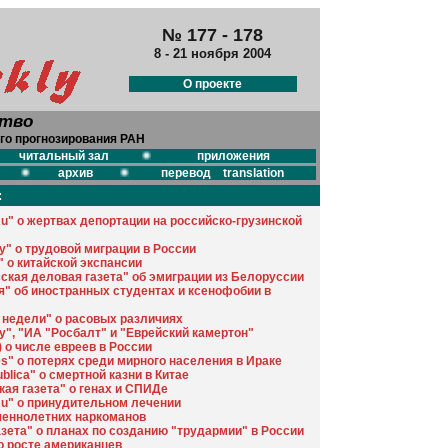
№ 177 - 178
8 - 21 ноября 2004
О проекте
ство
го прогнозирования РАН
читальный зал
приложения
архив
перевод translation
:
Ru" о жертвах депортации на российско-грузинской
y" о трудовой миграции в России
" о китайской экспансии
ская деловая газета" об эмиграции из Белоруссии
я" об иностранных студентах и ксенофобии в
 недели" о расовых различиях
ly", "ИА "Росбалт" и "Еврейский камертон"
 о числе евреев в России
es" о потерях среди мирного населения в Ираке
blica" о смертной казни в Китае
кая газета" о генах и СПИДе
Ru" о принудительном лечении
еннолетних наркоманов
азета" о планах по созданию "трудармии" в России
 о росте американцев