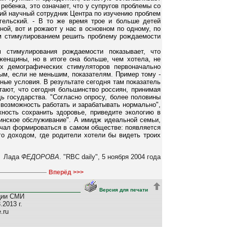
ребенка, это означает, что у супругов проблемы со
ший научный сотрудник Центра по изучению проблем
гельский. - В то же время трое и больше детей
ной, вот и рожают у нас в основном по одному, по
ым стимулированием решить проблему рождаемости
 стимулирования рождаемости показывает, что
женщины, но в итоге она больше, чем хотела, не
ых демографических стимуляторов первоначально
ым, если не меньшим, показателям. Пример тому -
ные условия. В результате сегодня там показатель
тают, что сегодня большинство россиян, принимая
ь государства. "Согласно опросу, более половины
 возможность работать и зарабатывать нормально",
ность сохранить здоровье, приведите экологию в
инское обслуживание". А имидж идеальной семьи,
начал формироваться в самом обществе: появляется
о доходом, где родители хотели бы видеть троих
Лада
ФЕДОРОВА
. "RBC daily", 5 ноября 2004 года
Вперёд >>>
Версия для печати
ции СМИ
2013 г.
e.ru