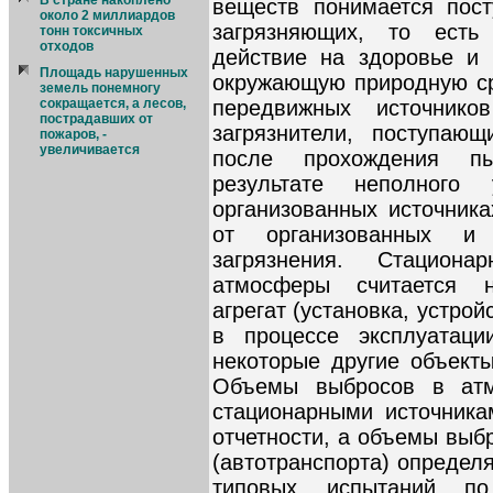
В стране накоплено
веществ понимается пос
около 2 миллиардов
загрязняющих, то есть
тонн токсичных
отходов
действие на здоровье и 
Площадь нарушенных
окружающую природную ср
земель понемногу
передвижных источнико
сокращается, а лесов,
пострадавших от
загрязнители, поступаю
пожаров, -
увеличивается
после прохождения пы
результате неполного
организованных источника
от организованных и 
загрязнения. Стациона
атмосферы считается н
агрегат (установка, устрой
в процессе эксплуатац
некоторые другие объекты
Объемы выбросов в атм
стационарными источника
отчетности, а объемы выб
(автотранспорта) определ
типовых испытаний по