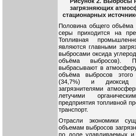
Рисунок 2. Выбросы 
загрязняющих атмосф
стационарных источнико
Половина общего объёма 
серы приходится на пре
Топливная промышленн
являются главными загря
выбросами оксида углерод
объёма выбросов). Пр
выбрасывают в атмосферу
объёма выбросов этого
(34,7%) и диоксид 
загрязнителями атмосфер
летучими органическ
предприятия топливной п
транспорт.
Отрасли экономики сущ
объемам выбросов загрязн
по доле улавливаемых и