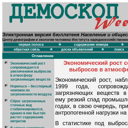
Электронная версия бюллетеня
Население и обще
Центр демографии и экологии человека Института народнохозяйственно
первая полоса
содержание номера
обратная связь
доска объявлений
поиск
Оглавление
Экономический рост 
Экономический рост
сопровождается
выбросов в атмосф
увеличением выбросов
в атмосферу
Экономический рост, наб
загрязняющих веществ
1999 года, сопровожд
Норильск – бесспорный
чемпион по
загрязняющих веществ в
загрязненности воздуха
ему резкий спад промышле
Сброс загрязненных
годах, в свою очередь, п
сточных вод
стабилизировался,
антропогенной нагрузки на
однако в них быстро
растет содержание
нитратов
В статистике под выбро