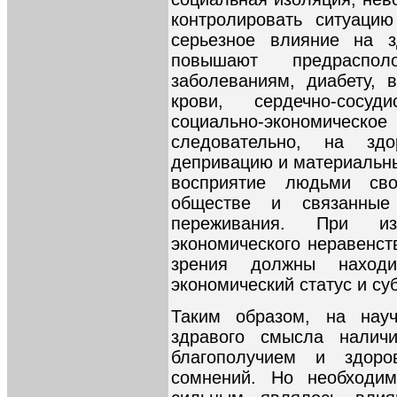
контролировать ситуаци
серьезное влияние на з
повышают предраспол
заболеваниям, диабету, 
крови, сердечно-сосу
социально-экономичес
следовательно, на здо
депривацию и материальны
восприятие людьми сво
обществе и связанные
переживания. При из
экономического неравенст
зрения должны находи
экономический статус и су
Таким образом, на науч
здравого смысла налич
благополучием и здор
сомнений. Но необходим