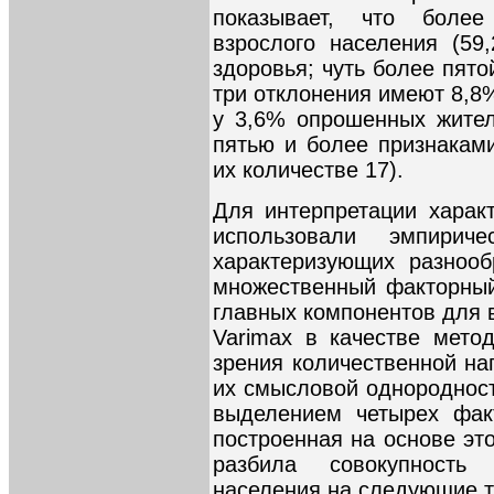
показывает, что боле
взрослого населения (59
здоровья; чуть более пято
три отклонения имеют 8,8
у 3,6% опрошенных жител
пятью и более признакам
их количестве 17).
Для интерпретации харак
использовали эмпирич
характеризующих разнооб
множественный факторный
главных компонентов для 
Varimax в качестве мето
зрения количественной на
их смысловой однородност
выделением четырех факт
построенная на основе эт
разбила совокупность
населения на следующие т