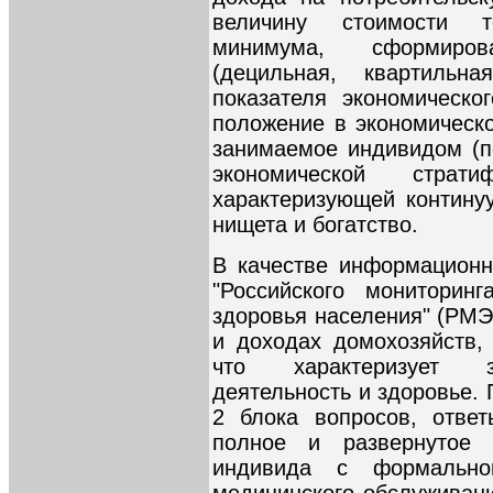
величину стоимости те
минимума, сформиро
(децильная, квартильна
показателя экономическо
положение в экономическо
занимаемое индивидом (п
экономической стра
характеризующей контину
нищета и богатство.
В качестве информационн
"Российского мониторин
здоровья населения" (РМЭ
и доходах домохозяйств,
что характеризует за
деятельность и здоровье.
2 блока вопросов, отве
полное и развернутое 
индивида с формально
медицинского обслуживани