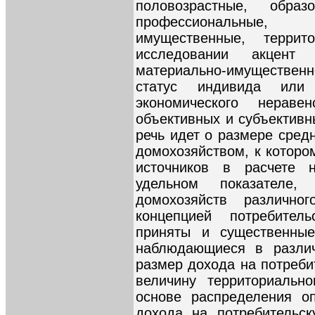
половозрастные, образо
профессиональные,
имущественные, терри
исследовании акцент 
материально-имущественн
статус индивида или
экономического нерав
объективных и субъективн
речь идет о размере сред
домохозяйством, к которо
источников в расчете 
удельном показателе,
домохозяйств различно
концепцией потребите
приняты и существенные
наблюдающиеся в различ
размер дохода на потреби
величину территориальн
основе распределения о
дохода на потребительск