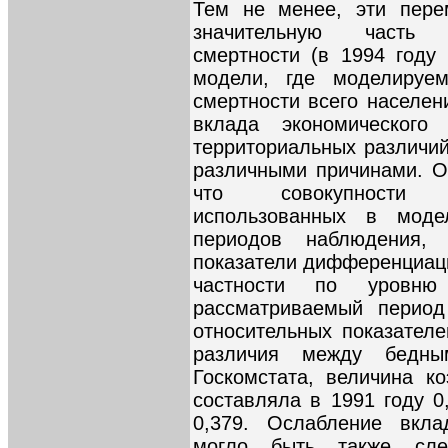
Тем не менее, эти пере
значительную часть в
смертности (в 1994 году
модели, где моделируе
смертности всего населен
вклада экономического
территориальных различий
различными причинами. Он
что совокупности 
использованных в моде
периодов наблюдения,
показатели дифференциаци
частности по уровн
рассматриваемый период
относительных показателе
различия между бедн
Госкомстата, величина к
составляла в 1991 году 0
0,379. Ослабление вкла
могло быть также сле