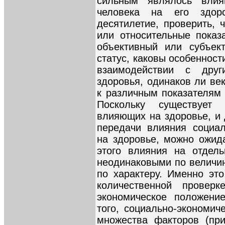
сильным являлось влия
человека на его здор
десятилетие, проверить, 
или относительные показ
объективный или субъект
статус, каковы особеннос
взаимодействии с дру
здоровья, одинаков ли ве
к различным показателям 
Поскольку существует
влияющих на здоровье, и
передачи влияния социал
на здоровье, можно ожида
этого влияния на отдель
неодинаковыми по величин
по характеру. Именно это
количественной провер
экономическое положени
того, социально-экономич
множества факторов (при