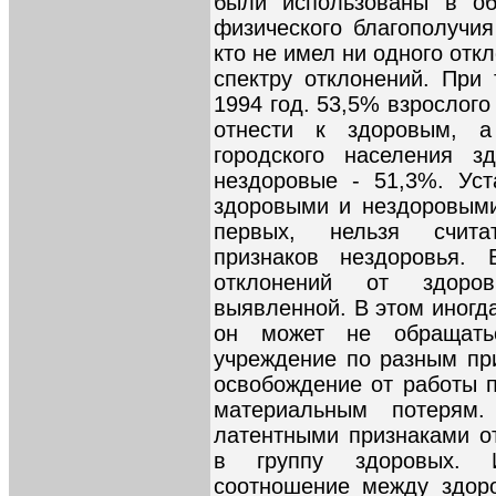
были использованы в об
физического благополучия
кто не имел ни одного отк
спектру отклонений. При
1994 год. 53,5% взрослог
отнести к здоровым, 
городского населения з
нездоровые - 51,3%. Ус
здоровыми и нездоровыми
первых, нельзя счита
признаков нездоровья. 
отклонений от здоров
выявленной. В этом иногд
он может не обращать
учреждение по разным при
освобождение от работы 
материальным потерям
латентными признаками о
в группу здоровых. 
соотношение между здор