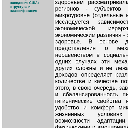
здоровьем рассматривал
заведения США:
структура и
регионов - субъектов
классификация
микроуровне (отдельные 
Исследуется зависимо
экономической иерар
экономические различия -
здоровье. В основе д
представления о мех
неравенством в социальн
одних случаях эти меха
других сложны и не лежа
доходов определяет разл
количестве и качестве по
этого, в свою очередь, за
и сбалансированность п
гигиенические свойства
удобство и комфорт мик
жизненных условиях
возможности адаптации
физическими и эмоциональ