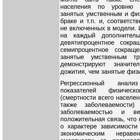
населения по уровню 
занятых умственным и физ
браке и т.п. и, соответс
не включенных в модели. 
на каждый дополнитель
девятипроцентное сокр
семипроцентное сокращ
занятые умственным тр
демонстрируют значит
дожития, чем занятые физ
Регрессионный анали
показателей физическ
(смертности всего населе
также заболеваемости
заболеваемостью и ве
положительная связь, что 
о характере зависимости
экономическим нераве