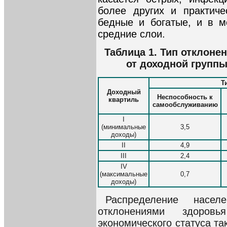
более других и практиче
бедные и богатые, и в 
средние слои.
Таблица 1. Тип отклоне
от доходной группы
Т
Доходный
Неспособность к
квартиль
самообслуживанию
I
(минимальные
3,5
доходы)
II
4,9
III
2,4
IV
(максимальные
0,7
доходы)
Распределение насел
отклонениями здоровь
экономического статуса та