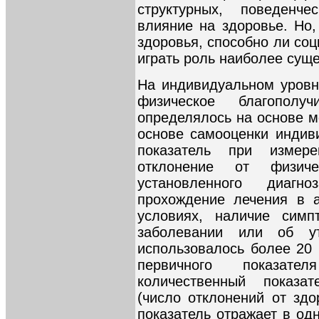
структурных, поведенч
влияние на здоровье. Но,
здоровья, способно ли со
играть роль наиболее сущ
На индивидуальном уровн
физическое благополу
определялось на основе м
основе самооценки индив
показатель при измере
отклонение от физиче
установленного диагно
прохождение лечения в 
условиях, наличие симп
заболевании или об у
использовалось более 20 
первичного показател
количественный показат
(число отклонений от здо
показатель отражает в од