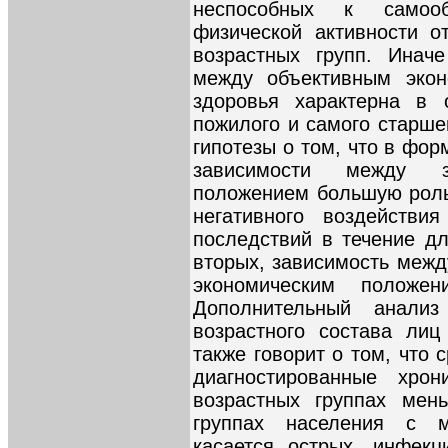
неспособных к самооб
физической активности о
возрастных групп. Иначе
между объективным экон
здоровья характерна в 
пожилого и самого старшег
гипотезы о том, что в фо
зависимости между з
положением большую роль
негативного воздейств
последствий в течение дл
вторых, зависимость межд
экономическим положе
Дополнительный анали
возрастного состава ли
также говорит о том, что
диагностированные хрон
возрастных группах мен
группах населения с 
касается острых, инфекц