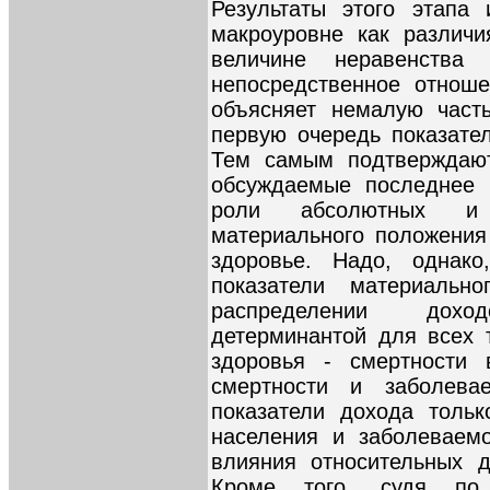
Результаты этого этапа 
макроуровне как различи
величине неравенства
непосредственное отноше
объясняет немалую часть
первую очередь показател
Тем самым подтверждают
обсуждаемые последнее 
роли абсолютных и о
материального положения
здоровье. Надо, однако
показатели материальн
распределении дохо
детерминантой для всех 
здоровья - смертности 
смертности и заболева
показатели дохода тольк
населения и заболеваемо
влияния относительных 
Кроме того, судя по 