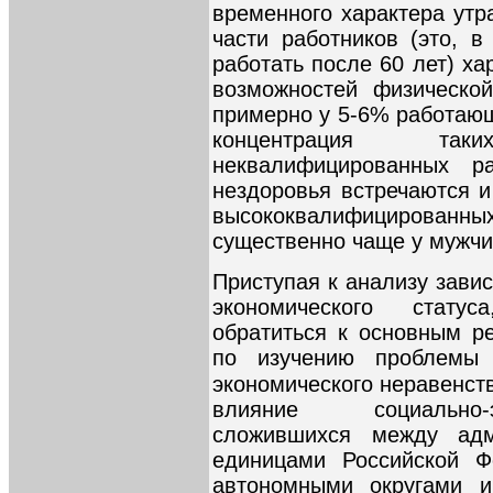
временного характера утр
части работников (это, 
работать после 60 лет) х
возможностей физическо
примерно у 5-6% работающ
концентрация та
неквалифицированных р
нездоровья встречаются и
высококвалифицирова
существенно чаще у мужчи
Приступая к анализу зави
экономического стату
обратиться к основным ре
по изучению проблемы 
экономического неравенст
влияние социально-э
сложившихся между адми
единицами Российской Ф
автономными округами и