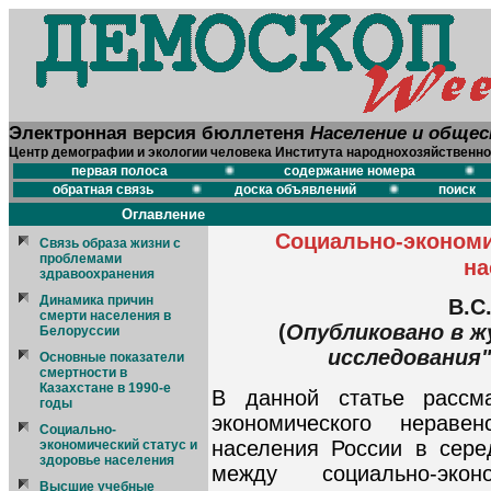
Электронная версия бюллетеня
Население и обще
Центр демографии и экологии человека Института народнохозяйственно
первая полоса
содержание номера
обратная связь
доска объявлений
поиск
Оглавление
Социально-экономи
Связь образа жизни с
проблемами
на
здравоохранения
Динамика причин
B.C
смерти населения в
(
Опубликовано в ж
Белоруссии
исследования" 
Основные показатели
смертности в
Казахстане в 1990-е
В данной статье рассма
годы
экономического нераве
Социально-
населения России в сере
экономический статус и
здоровье населения
между социально-эко
Высшие учебные