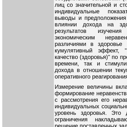
лиц со значительной и ст
индивидуальные показ
выводы и предположения
влиянии дохода на зд
результатов изучени
экономическим нераве
различиями в здоровье 
кумулятивный эффект, "
качество (здоровья)" по 
времени, так и стимул
дохода в отношении теку
оперативного реагирования
Измерение величины вкла
формирование неравенства
с рассмотрения его нера
индивидуальных социальн
уровень здоровья. Это 
ограничения накладыв
решение поставленных зад