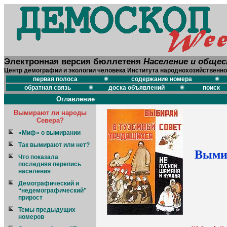
Электронная версия бюллетеня
Население и обще
Центр демографии и экологии человека Института народнохозяйственно
первая полоса
содержание номера
обратная связь
доска объявлений
поиск
Оглавление
Вымирают ли народы
Севера?
«Миф» о вымирании
Так вымирают или нет?
Выми
Что показала
последняя перепись
населения
Демографический и
“недемографический”
прирост
Темы предыдущих
номеров