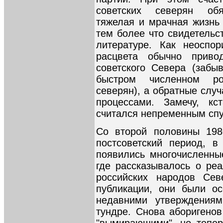
советских северян обя
тяжелая и мрачная жизнь 
тем более что свидетельс
литературе. Как неоспо
расцвета обычно приво
советского Севера (забы
быстром численном ро
северян), а обратные слу
процессами. Замечу, кс
считался непременным спу
Со второй половины 198
постсоветский период, 
появились многочисленные
где рассказывалось о ре
российских народов Сев
публикации, они были ос
недавними утверждения
тундре. Снова аборигенов
"вымирающими", но тепер