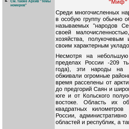
"Миф"
См. также Архив "Темы
номеров"
Среди многочисленных нар
в особую группу обычно о
называемых "народов Се
своей малочисленностью
хозяйства, полукочевым
своим характерным укладо
Несмотря на небольшую
пределах России -209 т
года), эти народы на 
обживали огромные район
время расселены от аркти
до предгорий Саян и широ
юге и от Кольского полуо
востоке. Область их о
квадратных километров
России, административно
областей и республик, а т