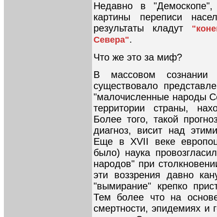
Недавно в "Демоскопе",
картины переписи насе
результаты кладут
"кон
.
Севера"
Что же это за миф?
В массовом сознании
существовало представле
"малочисленные народы Се
территории страны, нах
Более того, такой прогно
диагноз, висит над этим
Еще в XVII веке европоц
было) наука провозгласи
народов" при столкновени
эти воззрения давно кан
"вымирание" крепко при
Тем более что на основ
смертности, эпидемиях и 