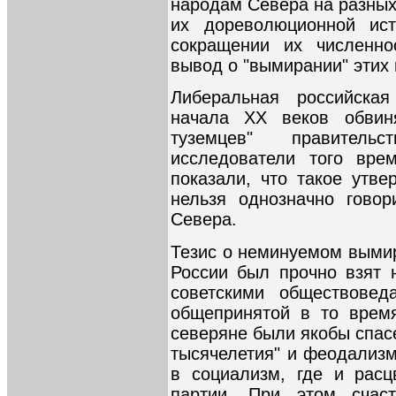
народам Севера на разных
их дореволюционной ис
сокращении их численно
вывод о "вымирании" этих
Либеральная российска
начала XX веков обвин
туземцев" правительс
исследователи того вре
показали, что такое утве
нельзя однозначно гово
Севера.
Тезис о неминуемом выми
России был прочно взят 
советскими обществовед
общепринятой в то время
северяне были якобы спас
тысячелетия" и феодализм
в социализм, где и рас
партии. При этом счаст