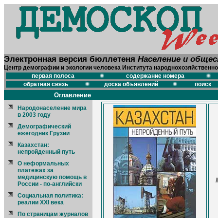
Электронная версия бюллетеня
Население и обще
Центр демографии и экологии человека Института народнохозяйственно
первая полоса
содержание номера
обратная связь
доска объявлений
поиск
Оглавление
Народонаселение мира
в 2003 году
Демографический
ежегодник Грузии
Казахстан:
непройденный путь
О неформальных
платежах за
медицинскую помощь в
России - по-английски
Социальная политика:
реалии XXI века
По страницам журналов