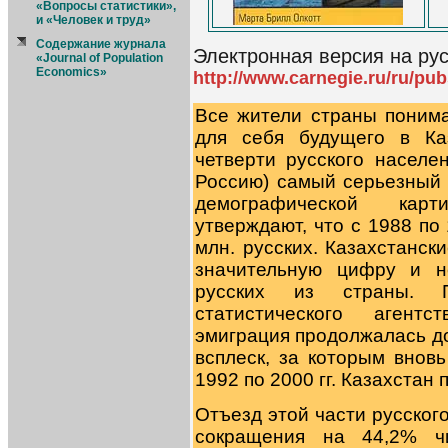
«Вопросы статистики»,
и «Человек и труд»
Содержание журнала
Электронная версия на рус
«Journal of Population
Economics»
http://www.carnegie.ru/ru/pu
Все жители страны понима
для себя будущего в Ка
четверти русского населе
Россию) самый серьезный
демографической карт
утверждают, что с 1988 по 
млн. русских. Казахстанск
значительную цифру и н
русских из страны. П
статистического агентс
эмиграция продолжалась до 
всплеск, за которым внов
1992 по 2000 гг. Казахстан 
Отъезд этой части русског
сокращения на 44,2% чи