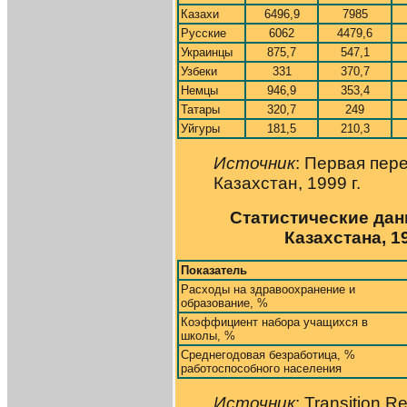
Казахи
6496,9
7985
Русские
6062
4479,6
Украинцы
875,7
547,1
Узбеки
331
370,7
Немцы
946,9
353,4
Татары
320,7
249
Уйгуры
181,5
210,3
Источник
: Первая пер
Казахстан, 1999 г.
Статистические да
Казахстана, 19
Показатель
Расходы на здравоохранение и
образование, %
Коэффициент набора учащихся в
школы, %
Среднегодовая безработица, %
работоспособного населения
Источник
: Transition R