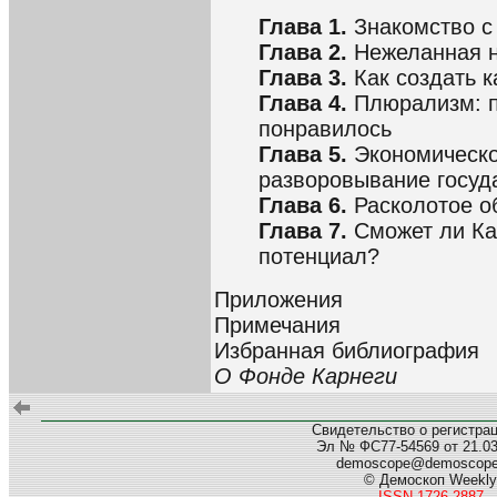
Глава 1.
Знакомство с
Глава 2.
Нежеланная н
Глава 3.
Как создать к
Глава 4.
Плюрализм: п
понравилось
Глава 5.
Экономическо
разворовывание госуд
Глава 6.
Расколотое о
Глава 7.
Сможет ли Ка
потенциал?
Приложения
Примечания
Избранная библиография
О Фонде Карнеги
Свидетельство о регистра
Эл № ФС77-54569 от 21.03.
demoscope@demoscop
© Демоскоп Weekly
ISSN 1726-2887