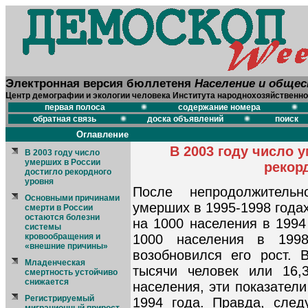
Электронная версия бюллетеня
Население и обще
Центр демографии и экологии человека Института народнохозяйственно
первая полоса
содержание номера
обратная связь
доска объявлений
поиск
Оглавление
В 2003 году число 
В 2003 году число
умерших в России
рекор
достигло рекордного
уровня
После непродолжитель
Основными причинами
умерших в 1995-1998 годах
смерти в России
остаются болезни
на 1000 населения в 1994
системы
кровообращения и
1000 населения в 199
«внешние причины»
возобновился его рост. 
Младенческая
тысячи человек или 16,
смертность устойчиво
снижается
населения, эти показател
Регистрируемый
1994 года. Правда, след