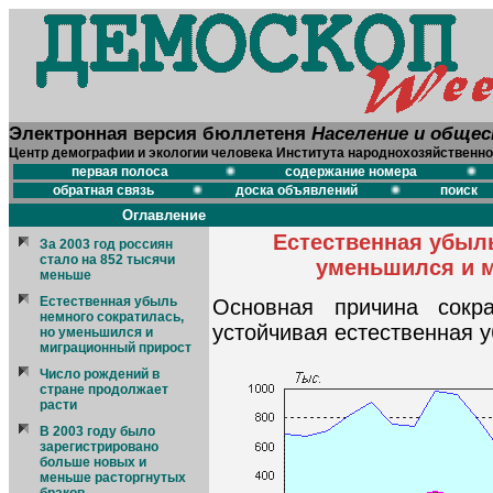
Электронная версия бюллетеня
Население и обще
Центр демографии и экологии человека Института народнохозяйственно
первая полоса
содержание номера
обратная связь
доска объявлений
поиск
Оглавление
Естественная убыль
За 2003 год россиян
стало на 852 тысячи
уменьшился и 
меньше
Естественная убыль
Основная причина сокр
немного сократилась,
устойчивая естественная у
но уменьшился и
миграционный прирост
Число рождений в
стране продолжает
расти
В 2003 году было
зарегистрировано
больше новых и
меньше расторгнутых