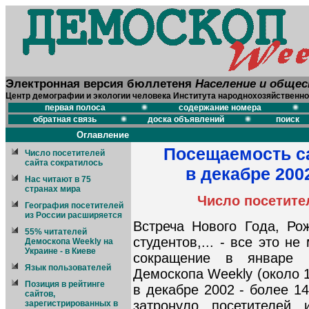
Электронная версия бюллетеня
Население и обще
Центр демографии и экологии человека Института народнохозяйственно
первая полоса
содержание номера
обратная связь
доска объявлений
поиск
Оглавление
Посещаемость с
Число посетителей
сайта сократилось
в декабре 2002
Нас читают в 75
странах мира
Число посетите
География посетителей
из России расширяется
Встреча Нового Года, Ро
55% читателей
студентов,... - все это н
Демоскопа Weekly на
Украине - в Киеве
сокращение в январе 
Язык пользователей
Демоскопа Weekly (около 
Позиция в рейтинге
в декабре 2002 - более 1
сайтов,
затронуло посетителей
зарегистрированных в