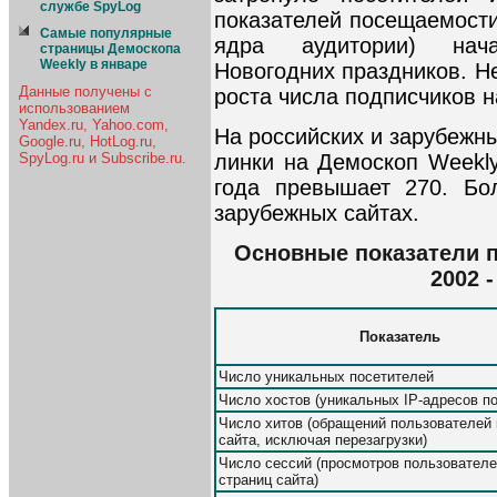
службе SpyLog
показателей посещаемости
Самые популярные
ядра аудитории) нача
страницы Демоскопа
Weekly в январе
Новогодних праздников. Н
Данные получены с
роста числа подписчиков 
использованием
Yandex.ru, Yahoo.com,
На российских и зарубежн
Google.ru, HotLog.ru,
линки на Демоскоп Weekly
SpyLog.ru и Subscribe.ru.
года превышает 270. Б
зарубежных сайтах.
Основные показатели п
2002 
Показатель
Число уникальных посетителей
Число хостов (уникальных IP-адресов п
Число хитов (обращений пользователей 
сайта, исключая перезагрузки)
Число сессий (просмотров пользовател
страниц сайта)