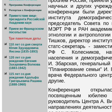
проблем России, приняли 
научных и других учрежд
Программа Конференции
Репортаж с Конференции
конференции были директ
Приветствие вице-
института демографич
президента Российской
председатель Совета по 
Академии наук
МЭРТ РФ и РАН академик А
Прием во Французском
посольстве
этнологии и антропологии
Три памятные даты
Тишков, директор институ
110 лет со дня смерти
статс-секретарь - замест
Юлия Эдуардовича
РФ С. Колесников, на
Янсона (1835-1893)
населения и демографиче
120 лет со дня
рождения Евгения
И. Збарская, генеральный
Захаровича Волкова
(1883-1942)
"Планирование семьи" И. 
врача Федерального центр
115 лет со дня
рождения Адольфа
другие.
Григорьевича Рашина
(1888-1960)
Конференция открыла
посвященным юбилею
руководитель Центра А. В
направлениях деятельност