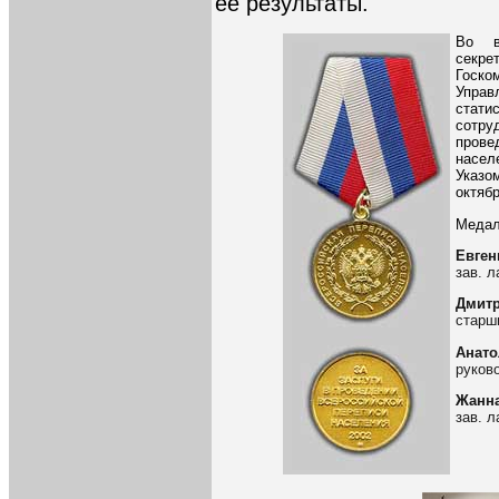
ее результаты.
Во в
секр
Госко
Упра
стат
сотру
пров
насел
Указо
октябр
Медал
Евген
зав. 
Дмитр
старш
Анато
руков
Жанна
зав. 