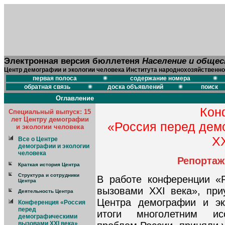
Электронная версия бюллетеня
Население и обще
Центр демографии и экологии человека Института народнохозяйственно
первая полоса
содержание номера
обратная связь
доска объявлений
поиск
Оглавление
Кон
Специальный выпуск: 15
лет Центру демографии
«Россия перед дем
и экологии человека
XX
Все о Центре
демографии и экологии
человека
Репортаж
Краткая история Центра
Структура и сотрудники
В работе конференции «
Центра
вызовами XXI века», при
Деятельность Центра
Центра демографии и эк
Конференция «Россия
перед
итоги многолетним ис
демографическими
вызовами XXI века»