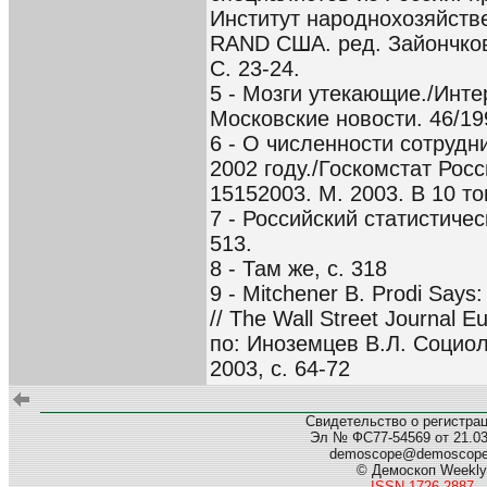
Институт народнохозяйств
RAND США. ред. Зайончков
С. 23-24.
5 - Мозги утекающие./Инте
Московские новости. 46/19
6 - О численности сотрудн
2002 году./Госкомстат Рос
15152003. М. 2003. В 10 то
7 - Российский статистичес
513.
8 - Там же, с. 318
9 - Mitchener B. Prodi Says
// The Wall Street Journal E
по: Иноземцев В.Л. Социо
2003, с. 64-72
Свидетельство о регистра
Эл № ФС77-54569 от 21.03.
demoscope@demoscop
© Демоскоп Weekly
ISSN 1726-2887