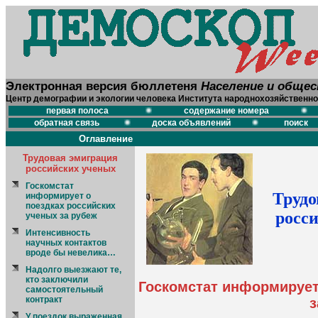
Электронная версия бюллетеня
Население и обще
Центр демографии и экологии человека Института народнохозяйственно
первая полоса
содержание номера
обратная связь
доска объявлений
поиск
Оглавление
Трудовая эмиграция
российских ученых
Госкомстат
Трудо
информирует о
поездках российских
росс
ученых за рубеж
Интенсивность
научных контактов
вроде бы невелика…
Надолго выезжают те,
кто заключили
Госкомстат информирует
самостоятельный
контракт
з
У поездок выраженная