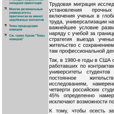
Трудовая миграция исслед
западная ориентация
установления прочных
Многие региональные
университеты
включения ученых в глоб
практически не имеют
зарубежных контактов
труда, универсализации на
Темы предыдущих
важнейшее условие разви
номеров
наряду с учебой за грани
См. также Архив "Темы
стратегия выезда учен
номеров"
жительство с сохранение
там профессиональной дея
Так, в 1980-е годы в США
работавших по контракта
университеты студентов
постоянное жительств
исследованиям, намере
четверти российских студ
45% определенно намер
исключают возможности по
К тому, чтобы осесть за