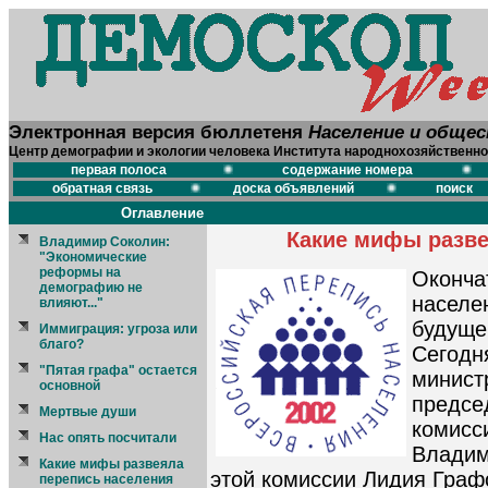
Электронная версия бюллетеня
Население и обще
Центр демографии и экологии человека Института народнохозяйственно
первая полоса
содержание номера
обратная связь
доска объявлений
поиск
Оглавление
Какие мифы разве
Владимир Соколин:
"Экономические
реформы на
Оконч
демографию не
населе
влияют..."
будущ
Иммиграция: угроза или
благо?
Сегодн
"Пятая графа" остается
минист
основной
предс
Мертвые души
комис
Нас опять посчитали
Влади
Какие мифы развеяла
этой комиссии Лидия Граф
перепись населения