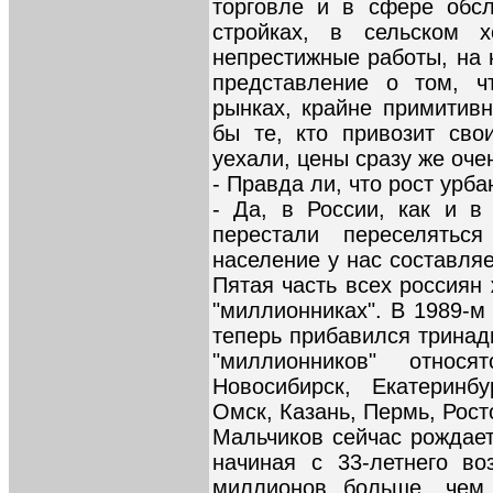
торговле и в сфере обсл
стройках, в сельском 
непрестижные работы, на 
представление о том, ч
рынках, крайне примитивн
бы те, кто привозит сво
уехали, цены сразу же оче
- Правда ли, что рост урб
- Да, в России, как и в
перестали переселятьс
население у нас составляе
Пятая часть всех россиян
"миллионниках". В 1989-м
теперь прибавился тринад
"миллионников" относят
Новосибирск, Екатеринб
Омск, Казань, Пермь, Рост
Мальчиков сейчас рождает
начиная с 33-летнего в
миллионов больше, чем 