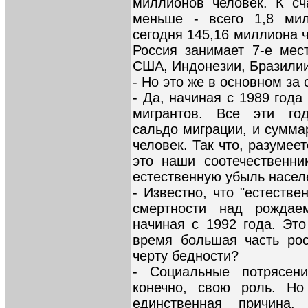
миллионов человек. К сч
меньше - всего 1,8 ми
сегодня 145,16 миллиона 
Россия занимает 7-е мес
США, Индонезии, Бразилии
- Но это же в основном за 
- Да, начиная с 1989 год
мигрантов. Все эти го
сальдо миграции, и сумма
человек. Так что, разумее
это наши соотечественни
естественную убыль насел
- Известно, что "естеств
смертности над рождае
начиная с 1992 года. Это
время большая часть рос
черту бедности?
- Социальные потрясен
конечно, свою роль. Н
единственная причина