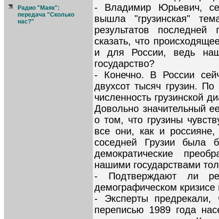
- Владимир Юрьевич, се
Радио "Маяк":
передача "Сколько
вышла "грузинская" тем
нас?"
результатов последней
сказать, что происходяще
и для России, ведь наш
государство?
- Конечно. В России сей
двухсот тысяч грузин. По
численность грузинской д
Довольно значительный ее
о том, что грузины чувст
все они, как и россияне,
соседней Грузии была б
демократические преоб
нашими государствами тол
- Подтверждают ли ре
демографическом кризисе 
- Эксперты предрекали,
переписью 1989 года нас