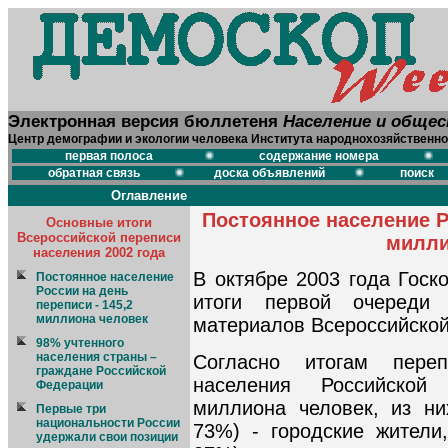
Электронная версия бюллетеня
Население и обще
Центр демографии и экологии человека Института народнохозяйственно
первая полоса
содержание номера
обратная связь
доска объявлений
поиск
Оглавление
Постоянное население Ро
Основные итоги
Всероссийской переписи
милли
населения 2002 года
В октябре 2003 года Госк
Постоянное население
России на день
итоги первой очереди 
переписи - 145,2
миллиона человек
материалов Всероссийской
98% учтенного
населения страны –
Согласно итогам переп
граждане Российской
населения Российской
Федерации
миллиона человек, из ни
Первые три
национальности России
73%) - городские жители
удержали свои позиции