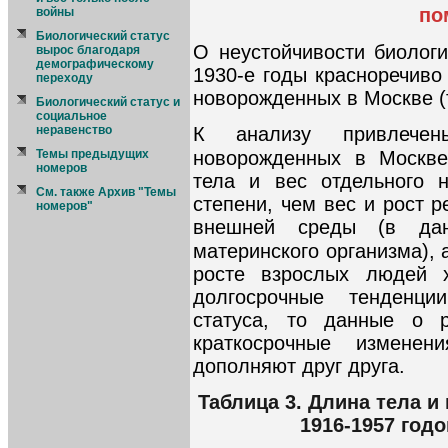
по
войны
Биологический статус
О неустойчивости биологи
вырос благодаря
демографическому
1930-е годы красноречиво
переходу
новорожденных в Москве (та
Биологический статус и
социальное
К анализу привлече
неравенство
новорожденных в Москве
Темы предыдущих
номеров
тела и вес отдельного 
См. также Архив "Темы
степени, чем вес и рост р
номеров"
внешней среды (в дан
материнского организма), 
росте взрослых людей х
долгосрочные тенденци
статуса, то данные о 
краткосрочные изменен
дополняют друг друга.
Таблица 3. Длина тела 
1916-1957 год