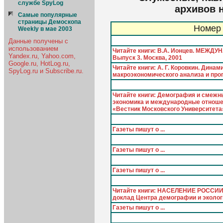
службе SpyLog
архивов 
Самые популярные
страницы Демоскопа
Номер 
Weekly в мае 2003
Данные получены с
использованием
Читайте книги: В.А. Ионцев. МЕЖД
Yandex.ru, Yahoo.com,
Выпуск 3. Москва, 2001
Google.ru, HotLog.ru,
Читайте книги: А. Г. Коровкин. Дина
SpyLog.ru и Subscribe.ru.
макроэкономического анализа и прог
Читайте книги: Демография и смеж
экономика и международные отноше
«Вестник Московского Университета
Газеты пишут о ...
Газеты пишут о ...
Газеты пишут о ...
Читайте книги: НАСЕЛЕНИЕ РОССИИ
доклад Центра демогpафии и эколо
Газеты пишут о ...