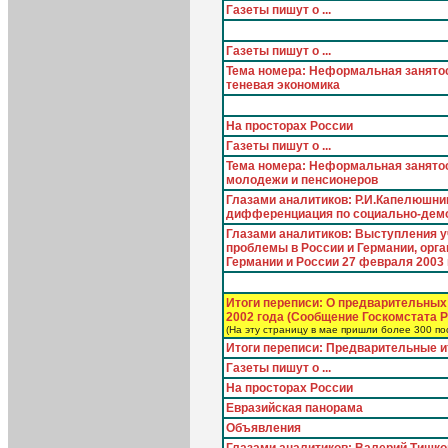
Газеты пишут о ...
Газеты пишут о ...
Тема номера: Неформальная занятос
теневая экономика
На просторах России
Газеты пишут о ...
Тема номера: Неформальная занято
молодежи и пенсионеров
Глазами аналитиков: Р.И.Капелюшник
дифференциация по социально-дем
Глазами аналитиков: Выступления у
проблемы в России и Германии, орг
Германии и России 27 февраля 2003 
Итоги переписи: О предварительных
2002 года (Сообщение Госкомстата Р
(На эту страницу в мае пришли более 300 по
Итоги переписи: Предварительные и
Газеты пишут о ...
На просторах России
Евразийская панорама
Объявления
Глазами аналитиков: Валерий Тишко