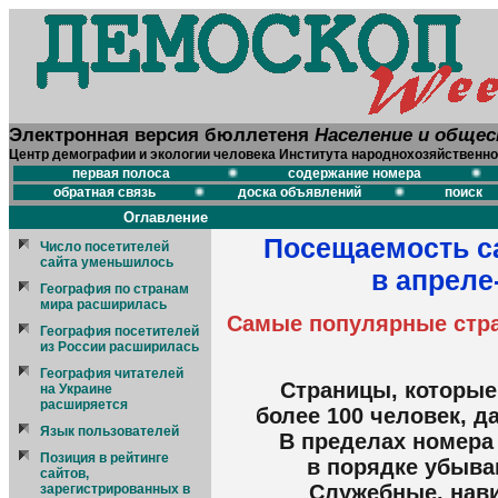
Электронная версия бюллетеня
Население и обще
Центр демографии и экологии человека Института народнохозяйственно
первая полоса
содержание номера
обратная связь
доска объявлений
поиск
Оглавление
Посещаемость с
Число посетителей
сайта уменьшилось
в апреле
География по странам
мира расширилась
Самые популярные стра
География посетителей
из России расширилась
География читателей
Страницы, которые 
на Украине
расширяется
более 100 человек, д
Язык пользователей
В пределах номера
Позиция в рейтинге
в порядке убыва
сайтов,
Служебные, нав
зарегистрированных в