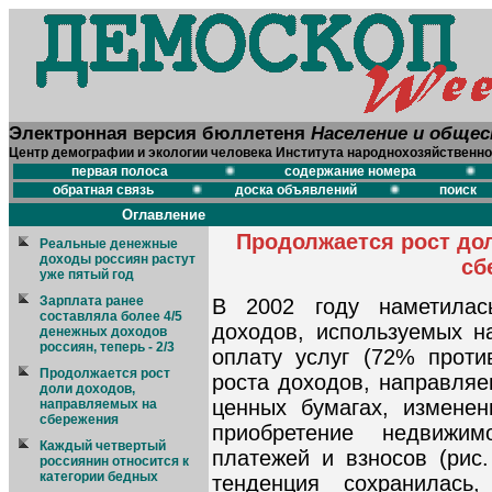
Электронная версия бюллетеня
Население и обще
Центр демографии и экологии человека Института народнохозяйственно
первая полоса
содержание номера
обратная связь
доска объявлений
поиск
Оглавление
Продолжается рост до
Реальные денежные
доходы россиян растут
сб
уже пятый год
Зарплата ранее
В 2002 году наметилас
составляла более 4/5
доходов, используемых н
денежных доходов
россиян, теперь - 2/3
оплату услуг (72% проти
Продолжается рост
роста доходов, направляе
доли доходов,
ценных бумагах, изменен
направляемых на
сбережения
приобретение недвижи
Каждый четвертый
платежей и взносов (рис.
россиянин относится к
категории бедных
тенденция сохранилась