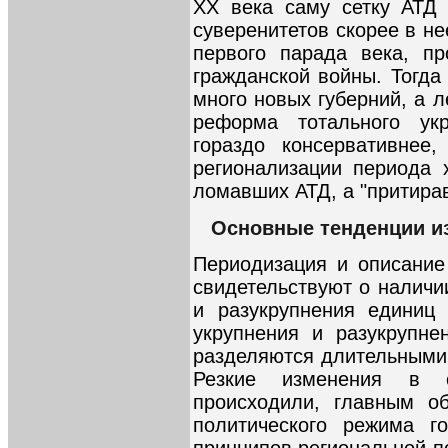
XX века саму сетку АТД 
суверенитетов скорее в не
первого парада века, п
гражданской войны. Тогда
много новых губерний, а л
реформа тотального ук
гораздо консервативнее
регионализации периода 
ломавших АТД, а "притирав
Основные тенденции из
Периодизация и описание
свидетельствуют о наличи
и разукрупнения единиц 
укрупнения и разукрупнен
разделяются длительными 
Резкие изменения в с
происходили, главным о
политического режима г