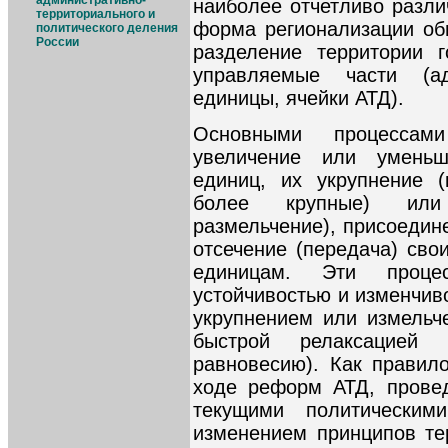
административно-
наиболее отчетливо разли
территориального и
форма регионализации об
политического деления
России
разделение территории г
управляемые части (адм
единицы, ячейки АТД).
Основными процессам
увеличение или уменьш
единиц, их укрупнение 
более крупные) или 
размельчение), присоедин
отсечение (передача) сво
единицам. Эти процес
устойчивостью и изменчив
укрупнением или измельч
быстрой релаксацией 
равновесию). Как правило
ходе реформ АТД, провед
текущими политическим
изменением принципов те