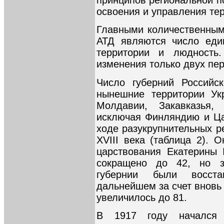
принципов региональной п
освоения и управления те
Главными количественным
АТД являются число един
территории и людность
изменения только двух пер
Число губерний Российс
нынешние территории Укр
Молдавии, Закавказья,
исключая Финляндию и Ца
ходе разукрупнительных р
XVIII века (таблица 2). 
царствования Екатерины 
сокращено до 42, но з
губернии были восст
дальнейшем за счет вновь
увеличилось до 81.
В 1917 году начался 