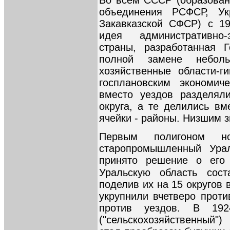
объединения РСФСР, Ук
Закавказской СФСР) с 19
идея административно-
страны, разработанная 
полной замене неболь
хозяйственные области-ги
госплановским экономич
вместо уездов разделял
округа, а те делились вм
ячейки - районы. Низшим з
Первым полигоном но
старопромышленный Ура
принято решение о его 
Уральскую область сос
поделив их на 15 округов 
укрупнили вчетверо против
против уездов. В 19
("сельскохозяйственный"