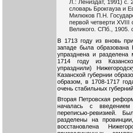
Л.: Лениздат, 1991) с.
словарь Брокгауза и Еф
Милюков П.Н. Государ
первой четверти XVIII
Великого. СПб., 1905. с
В 1713 году из вновь пр
западе была образована 
упразднена и разделена 
1714 году из Казанск
упразднили) Нижегородс
Казанской губернии образ
образом, в 1708-1717 год
очень стабильных губерний
Вторая Петровская реформ
началась с введением
переписью-ревизией. Бы
разделены на провинции
восстановлена Нижего