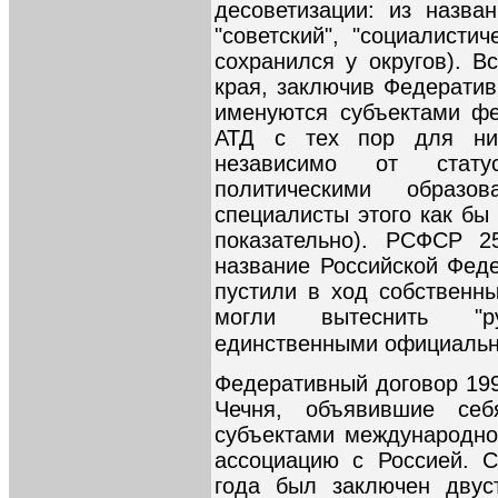
десоветизации: из назва
"советский", "социалисти
сохранился у округов). В
края, заключив Федератив
именуются субъектами фе
АТД с тех пор для них
независимо от статус
политическими образо
специалисты этого как бы
показательно). РСФСР 2
название Российской Фед
пустили в ход собственн
могли вытеснить "р
единственными официаль
Федеративный договор 199
Чечня, объявившие себ
субъектами международно
ассоциацию с Россией. 
года был заключен двус