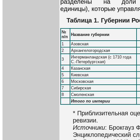
разделены на доли (а
единицы), которые управл
Таблица 1. Губернии Ро
№
Название губернии
п/п
1
Азовская
2
Архангелогородская
Ингерманландская (с 1710 года
3
С.-Петербургская)
4
Казанская
5
Киевская
6
Московская
7
Сибирская
8
Смоленская
Итого по империи
* Приблизительная оц
ревизии.
Источники
: Брокгауз 
Энциклопедический сло