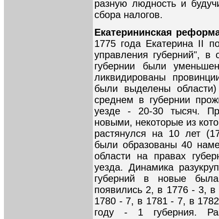
разную людность и будуч
сбора налогов.
Екатерининская реформа
1775 года Екатерина II п
управления губерний", в 
губернии были уменьшен
ликвидированы провинци
были выделены области)
среднем в губернии прож
уезде - 20-30 тысяч. П
новыми, некоторые из кот
растянулся на 10 лет (17
были образованы 40 намес
области на правах губе
уезда. Динамика разукру
губерний в новые была
появились 2, в 1776 - 3, в 
1780 - 7, в 1781 - 7, в 1782
году - 1 губерния. Р