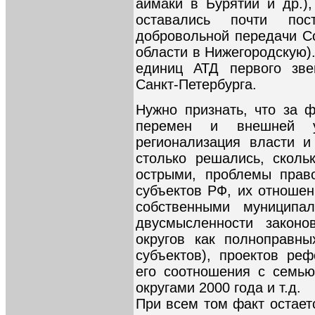
аймаки в Бурятии и др.)
оставались почти пос
добровольной передачи Со
области в Нижегородскую).
единиц АТД первого зв
Санкт-Петербурга.
Нужно признать, что за ф
перемен и внешней у
регионализация власти и
столько решались, сколь
острыми, проблемы прав
субъектов РФ, их отношен
собственными муниципал
двусмысленности законо
округов как полноправных
субъектов), проектов ре
его соотношения с семь
округами 2000 года и т.д.
При всем том факт остает