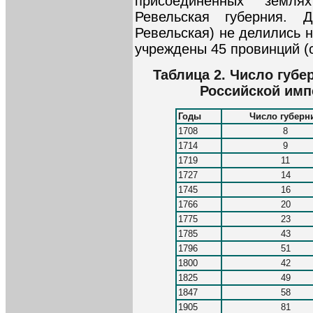
присоединенных земля
Ревельская губерния. 
Ревельская) не делились 
учреждены 45 провинций (с
Таблица 2. Число губе
Российской импе
Годы
Число губерн
1708
8
1714
9
1719
11
1727
14
1745
16
1766
20
1775
23
1785
43
1796
51
1800
42
1825
49
1847
58
1905
81