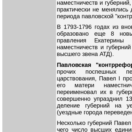
наместничеств и губерний,
практически не менялись 
периода павловской "конт
В 1793-1796 годах из вн
образовано еще 8 новы
правления Екатерины
наместничеств и губерний
высшего звена АТД).
Павловская "контррефор
прочих поспешных п
царствования, Павел I пр
его матери наместни
переименовал их в губерн
совершенно упразднил 13
деление губерний на у
(уездные города переведе
Несколько губерний Павел
чего число высших едини