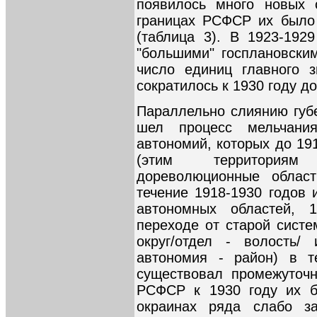
появилось много новых 
границах РСФСР их было 
(таблица 3). В 1923-192
"большими" госплановски
число единиц главного з
сократилось к 1930 году до
Параллельно слиянию губе
шел процесс мельчани
автономий, которых до 19
(этим территориям 
дореволюционные облас
течение 1918-1930 годов 
автономных областей, 
переходе от старой систе
округ/отдел - волость/ 
автономия - район) в т
существовал промежуточн
РСФСР к 1930 году их б
окраинах ряда слабо за