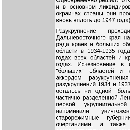
Одновременно решили отка
и в основном ликвидиров
окраинах страны они про
вновь вплоть до 1947 года)
Разукрупнение прох
Дальневосточного края на
ряда краев и больших об
области в 1934-1935 года
годах всех областей и к
годах. Исчезновение в 
"больших" областей и
аккордом разукрупнен
разукрупнений 1934 и 193
осталось ни одной "бол
частично разделенной Лен
первой укрупнительно
напоминали уничтож
старорежимные губерн
очертаниями, а также