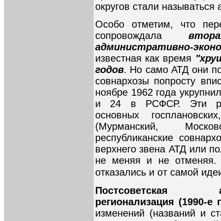
округов стали называться
Особо отметим, что пер
сопровождала
втор
административно-эко
известная как время
"хру
годов
. Но само АТД они п
совнархозы попросту впис
ноябре 1962 года укрупни
и 24 в РСФСР. Эти ра
основных госплановск
(Мурманский, Моско
республиканские совнарх
верхнего звена АТД или по
не меняя и не отменяя. 
отказались и от самой иде
Постсоветская адми
регионализация (1990-е 
изменений (названий и ст