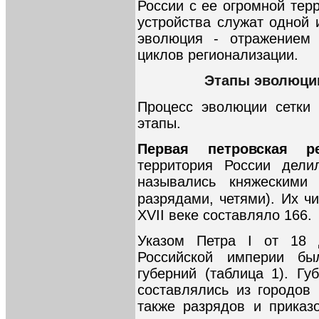
России с ее огромной тер
устройства служат одной 
эволюция - отражением
циклов регионализации.
Этапы эволюции
Процесс эволюции сетки
этапы.
Первая петровская 
территория России дели
назывались княжескими 
разрядами, четями). Их ч
XVII веке составляло 166.
Указом Петра I от 18 
Российской империи б
губерний (таблица 1). Гу
составлялись из городов
также разрядов и приказ