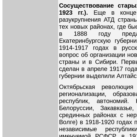
Сосуществование стары
1923 гг.).
Еще в конце
разукрупнения АТД страны
тех новых районах, где б
в 1888 году предла
Екатеринбургскую губерн
1914-1917 годах в русс
вопрос об организации но
страны и в Сибири. Перв
сделан в апреле 1917 год
губернии выделили Алтайс
Октябрьская революция
регионализации, образо
республик, автономий.
Белоруссии, Закавказь
срединных районах с нер
Волге) в 1918-1920 годах
независимые республи
именуемой РСФСР, в 191