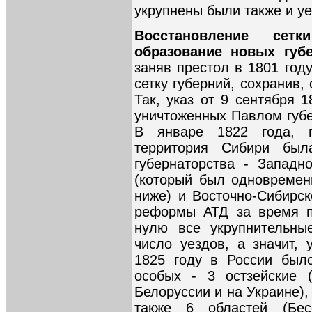
укрупнены были также и у
Восстановление сет
образование новых губе
заняв престол в 1801 год
сетку губерний, сохранив,
Так, указ от 9 сентября 
уничтоженных Павлом губе
В январе 1822 года, 
территория Сибири был
губернаторства - Западн
(который был одновремен
ниже) и Восточно-Сибирск
реформы АТД за время п
нулю все укрупнительны
число уездов, а значит,
1825 году в России было
особых - 3 остзейские (
Белоруссии и на Украине),
также 6 областей (Бесс