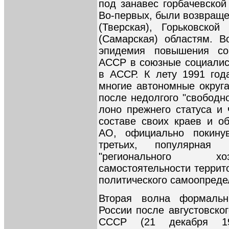
под занавес горбачевской
Во-первых, были возвраще
(Тверская), Горьковской
(Самарская) областям. В
эпидемия повышения сов
АССР в союзные социалист
в АССР. К лету 1991 год
многие автономные округ
после недолгого "свободн
лоно прежнего статуса и 
составе своих краев и об
АО, официально покину
третьих, популярная
"регионального хоз
самостоятельности террит
политического самоопреде
Вторая волна формальн
России после августовско
СССР (21 декабря 1