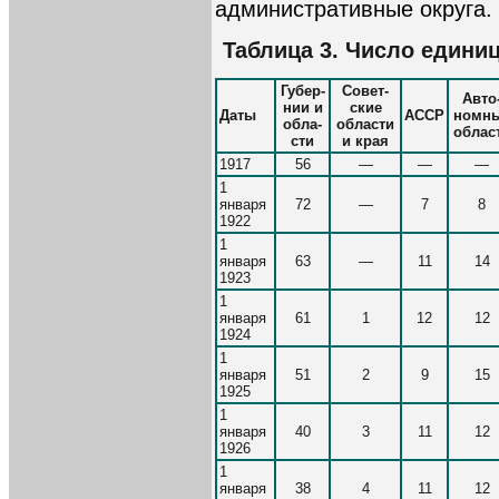
административные округа.
Таблица 3. Число единиц
Губер-
Совет-
Авто
нии и
ские
Даты
АССР
номн
обла-
области
облас
сти
и края
1917
56
—
—
—
1
января
72
—
7
8
1922
1
января
63
—
11
14
1923
1
января
61
1
12
12
1924
1
января
51
2
9
15
1925
1
января
40
3
11
12
1926
1
января
38
4
11
12