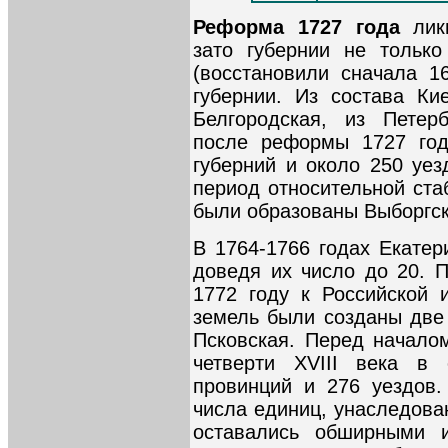
Реформа 1727 года
ликв
зато губернии не тольк
(восстановили сначала 1
губернии. Из состава Ки
Белгородская, из Петерб
после реформы 1727 год
губерний и около 250 уез
период относительной ста
были образованы Выборгск
В 1764-1766 годах Екатер
доведя их число до 20. 
1772 году к Российской 
земель были созданы две 
Псковская. Перед начало
четверти XVIII века в
провинций и 276 уездов.
числа единиц, унаследова
оставались обширными и