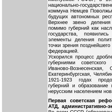
национально-государств
коммуна Немцев Поволжья
будущих автономных респ
Верхнее звено делени
помимо губерний как насл
государства, появились
элементы деления полит
точки зрения позднейшего
федерацией.
Ускорился процесс дробл
губерниями советского
Иваново-Вознесенская, 
Екатеринбургская, Челяби
1921-1923 годах прод
губерний и образование
нерусским населением нов
Первая советская рефор
АТД, административно-э
Во всем СССР (образован