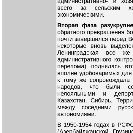
административно- и хоз
всего за сельским хо
экономическими.
Вторая фаза разукрупне
обратного превращения бо
почти завершился перед В
некоторые вновь выделе
Ленинградская все же
административного контр
перелома) поднялась вт
вполне удобоваримых для 
к тому же сопровождала 
народов, что были со
нелояльными и депор
Казахстан, Сибирь. Терр
между соседними русс
автономиями.
В 1950-1954 годах в РСФС
(Азербайджанской, Грузин