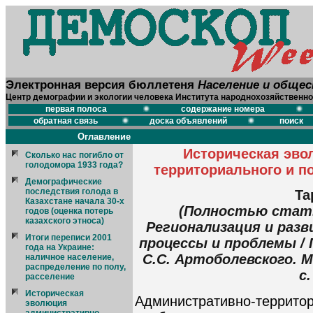
Электронная версия бюллетеня
Население и обще
Центр демографии и экологии человека Института народнохозяйственно
первая полоса
содержание номера
обратная связь
доска объявлений
поиск
Оглавление
Историческая эво
Сколько нас погибло от
голодомора 1933 года?
территориального и п
Демографические
последствия голода в
Та
Казахстане начала 30-х
(Полностью стать
годов (оценка потерь
казахского этноса)
Регионализация и разв
Итоги переписи 2001
процессы и проблемы / 
года на Украине:
С.С. Артоболевского. М
наличное население,
распределение по полу,
с.
расселение
Историческая
Административно-терр
эволюция