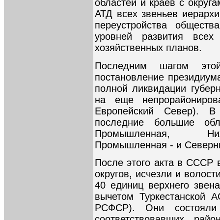
областей и краев с округ
АТД всех звеньев иерархи
переустройства обществ
уровней развития всех
хозяйственных планов.
Последним шагом это
постановление президиума
полной ликвидации губерн
на еще непрорайониров
Европейский Север). 
последние большие обл
Промышленная, Ниж
Промышленная - и Северн
После этого акта в СССР 
округов, исчезли и волост
40 единиц верхнего звена
вычетом Туркестанской А
РСФСР). Они состояли
соответствовавших райо