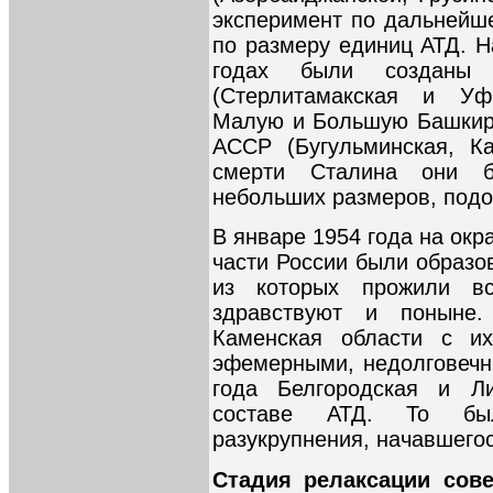
эксперимент по дальнейш
по размеру единиц АТД. Н
годах были созданы 
(Стерлитамакская и Уф
Малую и Большую Башкири
АССР (Бугульминская, Ка
смерти Сталина они б
небольших размеров, подо
В январе 1954 года на ок
части России были образо
из которых прожили в
здравствуют и поныне.
Каменская области с и
эфемерными, недолговечн
года Белгородская и Л
составе АТД. То бы
разукрупнения, начавшегос
Стадия релаксации сове