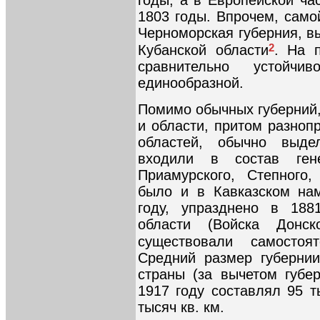
годы, а в Европейской ча
1803 годы. Впрочем, само
Черноморская губерния, в
2
Кубанской области
. На 
сравнительно устойч
единообразной.
Помимо обычных губерний,
и области, притом разноп
областей, обычно выде
входили в состав генер
Приамурского, Степного,
было и в Кавказском нам
году, упразднено в 188
области (Войска Донск
существовали самостоя
Средний размер губернии
страны (за вычетом губе
1917 году составлял 95 т
тысяч кв. км.