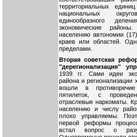
территориальных единиц
национальных округ
единообразного деле
экономические район
населению автономии (17)
краев или областей. Од
пределами.
Вторая советская рефор
"дерегионализация" упр
1939 гг. Сами идеи эко
района и регионализации 
вошли в противоречие
пятилеток, с проведе
отраслевые наркоматы. Кр
населению и числу рай
плохо управляемы. Поэ
первой реформы процес
встал вопрос о разук