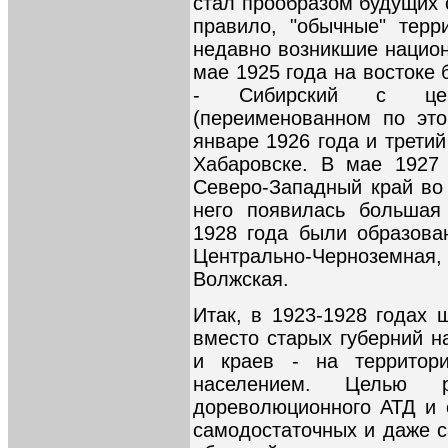
стал прообразом будущих 
правило, "обычные" терр
недавно возникшие национ
мае 1925 года на востоке
- Сибирский с цен
(переименованном по это
январе 1926 года и трети
Хабаровске. В мае 1927
Северо-Западный край во 
него появилась большая
1928 года были образован
Центрально-Черноземна
Волжская.
Итак, в 1923-1928 годах 
вместо старых губерний н
и краев - на территор
населением. Целью 
дореволюционного АТД и 
самодостаточных и даже 