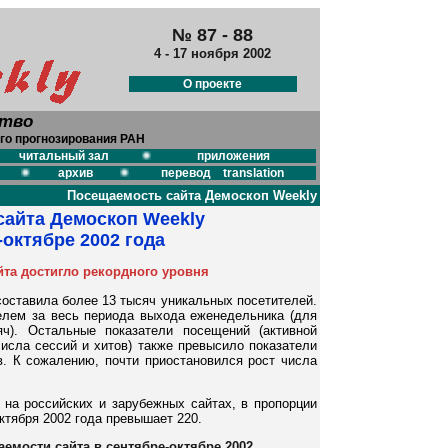
№ 87 - 88
4 - 17 ноября 2002
О проекте
ство
го прогнозирования РАН
читальный зал
приложения
архив
перевод translation
Посещаемость сайта Демоскоп Weekly
сайта Демоскоп Weekly
-октябре 2002 года
йта достигло рекордного уровня
составила более 13 тысяч уникальных посетителей.
елем за весь периода выхода еженедельника (для
ч). Остальные показатели посещений (активной
числа сессий и хитов) также превысило показатели
. К сожалению, почти приостановился рост числа
на российских и зарубежных сайтах, в пропорции
ктября 2002 года превышает 220.
емости сайта в сентябре-октябре 2002