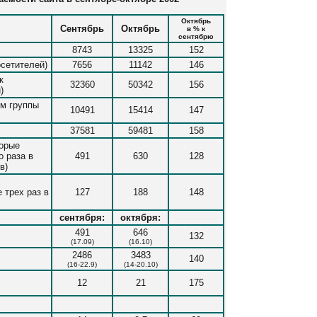
Октябрь
Сентябрь
Октябрь
в % к
сентябрю
8743
13325
152
осетителей)
7656
11142
146
к
32360
50342
156
)
ем группы
10491
15414
147
37581
59481
158
торые
о раза в
491
630
128
в)
 трех раз в
127
188
148
сентября:
октября:
491
646
132
(17.09)
(16.10)
2486
3483
140
(16-22.9)
(14-20.10)
12
21
175