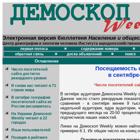
Электронная версия бюллетеня
Население и обще
Центр демографии и экологии человека Института народнохозяйственно
первая полоса
содержание номера
обратная связь
доска объявлений
поиск
Оглавление
Посещаемость 
Число посетителей
сайта достигло
в сентябре
рекордного уровня
Число посетителей са
И снова нас читают в 71
стране мира
В октябре аудитория Демоскопа Weekly 
В октябре география
Данное число стало рекордным показат
посетителей сайта из
сравнения - в сентябре менее 9 тыся
России расширилась
недельной аудитории, ядра аудитории, 
предыдущего месяца на 20-50 процентов
На Украине Демоскоп
подписчиков наших новостей.
Weekly читают в 22
городах
Линки на Демоскоп Weekly можно найти 
Язык пользователей
примерно 6:1. Их общее число на конец о
Позиция в рейтинге
Основные показатели посеща