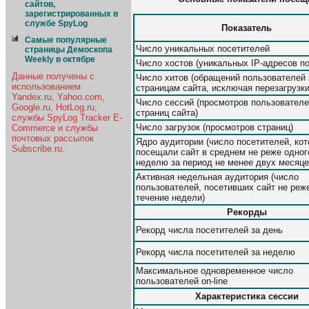
сайтов,
зарегистрированных в
службе SpyLog
Показатель
Самые популярные
Число уникальных посетителей
страницы Демоскопа
Weekly в октябре
Число хостов (уникальных IP-адресов п
Данные получены с
Число хитов (обращений пользователей 
использованием
страницам сайта, исключая перезагрузки
Yandex.ru, Yahoo.com,
Число сессий (просмотров пользовател
Google.ru, HotLog.ru,
страниц сайта)
службы SpyLog Tracker E-
Число загрузок (просмотров страниц)
Commerce и службы
почтовых рассылок
Ядро аудитории (число посетителей, ко
Subscribe.ru.
посещали сайт в среднем не реже одног
неделю за период не менее двух месяце
Активная недельная аудитория (число
пользователей, посетивших сайт не реже
течение недели)
Рекорды
Рекорд числа посетителей за день
Рекорд числа посетителей за неделю
Максимальное одновременное число
пользователей on-line
Характеристика сессии