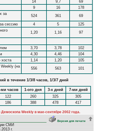
14
9,7
69
9
16
178
х за
524
361
69
за сессию
4
5
125
ного
1,20
1,16
97
елем
3,70
3,78
102
ем
4,30
4,46
104
 хоста
1,14
1,20
105
 Weekly (на
556
563
101
й в течение 1/3/8 часов, 1/3/7 дней
-ми часов
1-ого дня
3-х дней
7-ми дней
122
260
325
305
186
388
478
417
Демоскопа Weekly в мае-сентябре 2002 года.
Версия для печати
ции СМИ
2013 г.