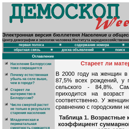
Электронная версия бюллетеня
Население и обще
Центр демографии и экологии человека Института народнохозяйственно
первая полоса
содержание номера
обратная связь
доска объявлений
поиск
Оглавление
Стареет ли мате
Население Белоруссии
тоже сокращается
В 2000 году на женщин в 
Почему естественная
убыль на селе выше,
87,5% всех рождений, у г
чем в городе?
сельского - 84,8%. С
Стареет ли
приходится на возраст
материнство в
Белоруссии?
соответственно. У женщин
Число смертей растет
сравнению с городскими не
не только в результате
старения населения
Таблица 1. Возрастные
Младенческая и
коэффициент суммарной
перинатальная
смертность снижается