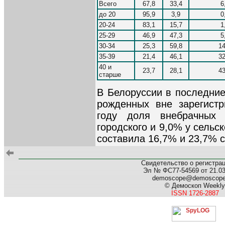
Всего
67,8
33,4
6
до 20
95,9
3,9
0
20-24
83,1
15,7
1
25-29
46,9
47,3
5
30-34
25,3
59,8
14
35-39
21,4
46,1
32
40 и
23,7
28,1
43
старше
В Белоруссии в последние
рожденных вне зарегистр
году доля внебрачных
городского и 9,0% у сельск
составила 16,7% и 23,7% с
Свидетельство о регистра
Эл № ФС77-54569 от 21.03.
demoscope@demoscop
© Демоскоп Weekly
ISSN 1726-2887