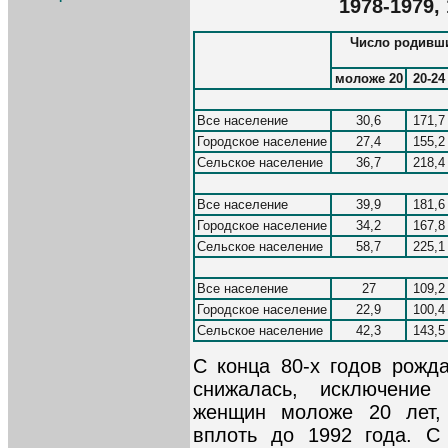
1978-1979,
Число родивши
моложе 20
20-24
Все население
30,6
171,7
Городское население
27,4
155,2
Сельское население
36,7
218,4
Все население
39,9
181,6
Городское население
34,2
167,8
Сельское население
58,7
225,1
Все население
27
109,2
Городское население
22,9
100,4
Сельское население
42,3
143,5
С конца 80-х годов рожда
снижалась, исключение 
женщин моложе 20 лет,
вплоть до 1992 года. С