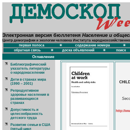
Электронная версия бюллетеня
Население и обще
Центр демографии и экологии человека Института народнохозяйственно
первая полоса
содержание номера
обратная связь
доска объявлений
поиск
Оглавление
Библиографический
указатель литературы
о народонаселении
Дети в странах мира
CHIL
(1990 – 2001)
Репродуктивное
здоровье населения в
Seco
развивающихся
странах
Допустимость и
http://ww
целесообразность
детского труда
Развитие семьи в США
(пятый цикл