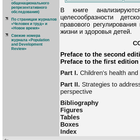
общенационального
репрезентативного
В книге анализируютс
обследования)
целесообразности детско
По страницам журналов
правового регулирования 
«Человек и труд» и
«Новое время»
жизни и здоровья детей.
Свежие номера
журнала «Population
C
and Development
Review»
Preface to the second edit
Preface to the first edition
Part I.
Children's health an
Part II.
Strategies to address
perspective
Bibliography
Figures
Tables
Boxes
Index