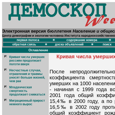
Электронная версия бюллетеня
Население и обще
Центр демографии и экологии человека Института народнохозяйственно
первая полоса
содержание номера
обратная связь
доска объявлений
поиск
Оглавление
Кривая числа умерших
Кривая числа умерших
россиян продолжает
ползти вверх
Несчастные случаи,
После непродолжительн
отравления и травмы
коэффициента смертнос
уносят больше жизней,
чем рак
умерших на 1000 населения
Младенческая
- начиная с 1999 года во
смертность
2001 года общий коэфф
продолжает снижаться
15,4‰ в 2000 году, а по 
Миграционный прирост
немного вырос
16,5‰ в 2002 году проти
общий коэффициент рожд