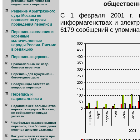
регионах заканчивается
общественн
подготовка к переписи
Решение Арбитражного
С 1 февраля 2001 г. 
суда Москвы не
повлияет на сроки
информагенствах и элект
проведения переписи
6179 сообщений с упомина
Перепись населения и
коренные
малочисленные
народы России. Письмо
в редакцию
Перепись и церковь
Православным не надо
бояться переписи
Перепись для мусульман –
богоугодное дело
Послушницы ответят на
вопросы переписи
Перепись и
национальности
Подавляющее большинство
евреев, живущих в России,
не собираются никуда
уезжать
Чем больше казаков выявит
перепись, тем больше денег
получат донские атаманы
Как учитывали казаков при
переписях 1897 и 1926