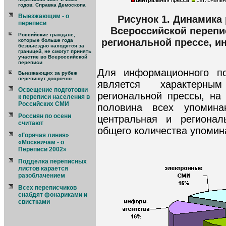
годов. Справка Демоскопа
Выезжающим - о
Рисунок 1. Динамика
переписи
Всероссийской перепи
Российские граждане,
региональной прессе, и
которые больше года
безвыездно находятся за
границей, не смогут принять
участие во Всероссийской
переписи
Для информационного по
Выезжающих за рубеж
перепишут досрочно
является характерны
Освещение подготовки
региональной прессы, на
к переписи населения в
Российских СМИ
половина всех упомина
Россиян по осени
центральная и региона
считают
общего количества упомин
«Горячая линия»
«Москвичам - о
Переписи 2002»
Подделка переписных
листов карается
разоблачением
Всех переписчиков
снабдят фонариками и
свистками