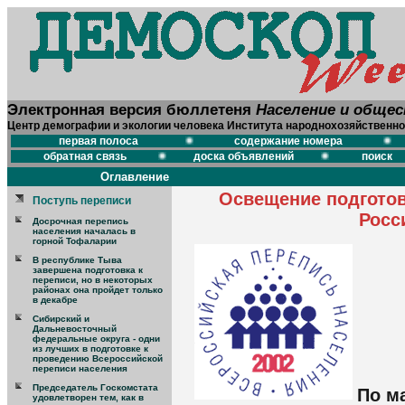
Электронная версия бюллетеня
Население и обще
Центр демографии и экологии человека Института народнохозяйственно
первая полоса
содержание номера
обратная связь
доска объявлений
поиск
Оглавление
Освещение подготов
Поступь переписи
Росс
Досрочная перепись
населения началась в
горной Тофаларии
В республике Тыва
завершена подготовка к
переписи, но в некоторых
районах она пройдет только
в декабре
Сибирский и
Дальневосточный
федеральные округа - одни
из лучших в подготовке к
проведению Всероссийской
переписи населения
Председатель Госкомстата
По м
удовлетворен тем, как в