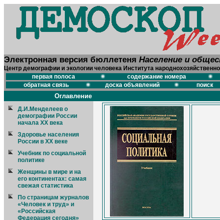
Электронная версия бюллетеня
Население и обще
Центр демографии и экологии человека Института народнохозяйственно
первая полоса
содержание номера
обратная связь
доска объявлений
поиск
Оглавление
Д.И.Менделеев о
демографии России
начала XX века
Здоровье населения
России в XX веке
Учебник по социальной
политике
Женщины в мире и на
его континентах: самая
свежая статистика
По страницам журналов
«Человек и труд» и
«Российская
Федерация сегодня»