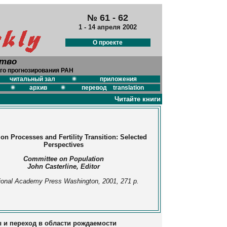
№ 61 - 62
1 - 14 апреля 2002
О проекте
ство
го прогнозирования РАН
читальный зал
приложения
архив
перевод translation
Читайте книги
ion Processes and Fertility Transition: Selected
Perspectives
Committee on Population
John Casterline, Editor
ional Academy Press Washington, 2001, 271 p.
и переход в области рождаемости