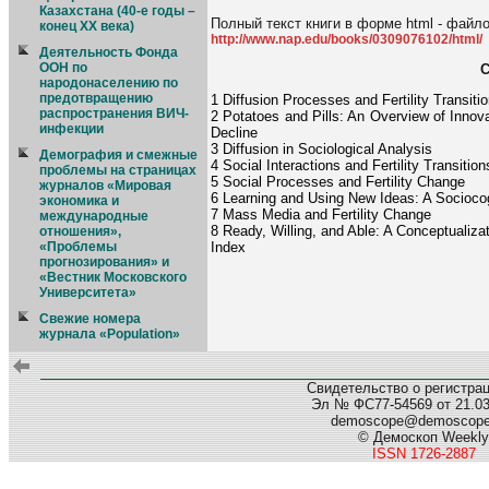
Казахстана (40-е годы –
Полный текст книги в форме html - файл
конец XX века)
http://www.nap.edu/books/0309076102/html/
Деятельность Фонда
ООН по
С
народонаселению по
предотвращению
1 Diffusion Processes and Fertility Transitio
распространения ВИЧ-
2 Potatoes and Pills: An Overview of Innovat
инфекции
Decline
3 Diffusion in Sociological Analysis
Демография и смежные
4 Social Interactions and Fertility Transition
проблемы на страницах
5 Social Processes and Fertility Change
журналов «Мировая
6 Learning and Using New Ideas: A Sociocog
экономика и
7 Mass Media and Fertility Change
международные
8 Ready, Willing, and Able: A Conceptualiza
отношения»,
«Проблемы
Index
прогнозирования» и
«Вестник Московского
Университета»
Свежие номера
журнала «Population»
Свидетельство о регистра
Эл № ФС77-54569 от 21.03.
demoscope@demoscop
© Демоскоп Weekly
ISSN 1726-2887