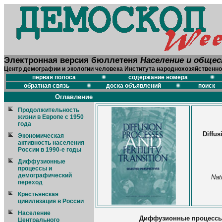
Электронная версия бюллетеня
Население и обще
Центр демографии и экологии человека Института народнохозяйственно
первая полоса
содержание номера
обратная связь
доска объявлений
поиск
Оглавление
Продолжительность
жизни в Европе с 1950
года
Diffus
Экономическая
активность населения
России в 1990-е годы
Диффузионные
процессы и
демографический
Nat
переход
Крестьянская
цивилизация в России
Население
Диффузионные процессы 
Центрального