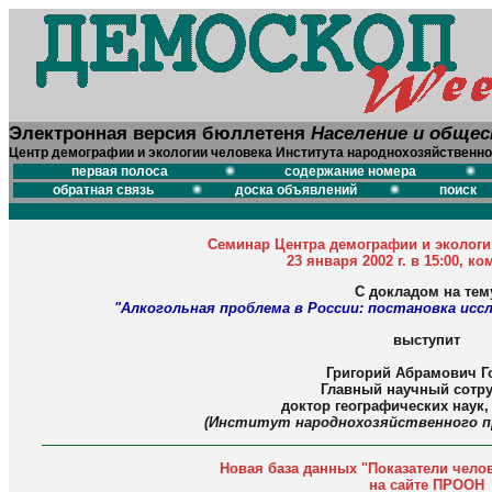
Электронная версия бюллетеня
Население и обще
Центр демографии и экологии человека Института народнохозяйственно
первая полоса
содержание номера
обратная связь
доска объявлений
поиск
Семинар Центра демографии и экологи
23 января 2002 г. в 15:00, ко
С докладом на тем
"Алкогольная проблема в России: постановка исс
выступит
Григорий Абрамович Г
Главный научный сотру
доктор географических наук
(Институт народнохозяйственного п
Новая база данных "Показатели чело
на сайте ПРООН