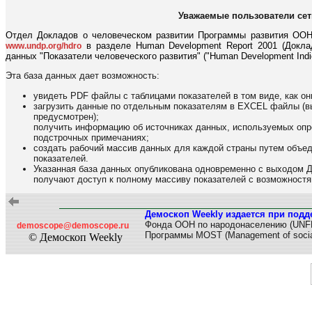
Уважаемые пользователи сет
Отдел Докладов о человеческом развитии Программы развития ООН
в разделе Human Development Report 2001 (Доклад
www.undp.org/hdro
данных "Показатели человеческого развития" ("Human Development Indic
Эта база данных дает возможность:
увидеть PDF файлы с таблицами показателей в том виде, как он
загрузить данные по отдельным показателям в EXCEL файлы (вы
предусмотрен);
получить информацию об источниках данных, используемых опре
подстрочных примечаниях;
создать рабочий массив данных для каждой страны путем объе
показателей.
Указанная база данных опубликована одновременно с выходом 
получают доступ к полному массиву показателей с возможностя
Демоскоп Weekly издается при подд
Фонда ООН по народонаселению (UNF
demoscope@demoscope.ru
Программы MOST (Management of socia
© Демоскоп Weekly