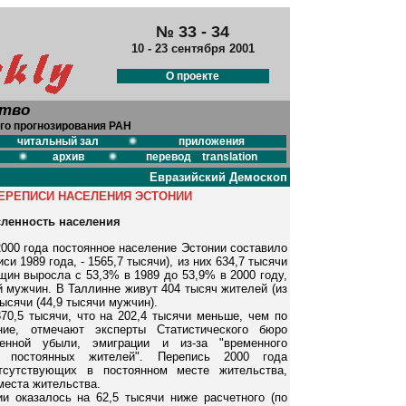
№ 33 - 34
10 - 23 сентября 2001
О проекте
ство
го прогнозирования РАН
читальный зал
приложения
архив
перевод translation
Евразийский Демоскоп
ЕРЕПИСИ НАСЕЛЕНИЯ ЭСТОНИИ
ленность населения
2000 года постоянное население Эстонии составило
и 1989 года, - 1565,7 тысячи), из них 634,7 тысячи
ин выросла с 53,3% в 1989 до 53,9% в 2000 году,
й мужчин. В Таллинне живут 404 тысяч жителей (из
тысячи (44,9 тысячи мужчин).
0,5 тысячи, что на 202,4 тысячи меньше, чем по
ние, отмечают эксперты Статистического бюро
венной убыли, эмиграции и из-за "временного
 постоянных жителей". Перепись 2000 года
тсутствующих в постоянном месте жительства,
места жительства.
и оказалось на 62,5 тысячи ниже расчетного (по