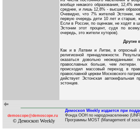
вообще никакого образования, 12,4% им
среднее, и лишь 12,8% - высшее образов
Очевидно, что 7% жителей Эстонии, не
первую очередь дети 10 лет и старше, 
Если в России, по оценкам, не ходят в 
Эстонии этот процент, судя по всему
очередь, это жители хуторов).
Другие 
Как и в Латвии и Литве, в опросный 
религиозной принадлежности. Резуль
оказаться довольно неожиданными: 
православных больше, чем лютеран.
происходил массовый переход в прав
православной церкви Московского патри
действует Эстонская автокефальная п
эстонцев.
Демоскоп Weekly издается при подд
Фонда ООН по народонаселению (UNF
demoscope@demoscope.ru
Программы MOST (Management of socia
© Демоскоп Weekly