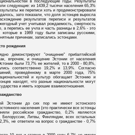
ациональностей в последующие годы. Результаты
были следующие: из 1439,2 тысячи населения 65,3%
Результаты же переписи хоть и продемонстрировали
далось, зато показали, что доля эстонцев выросла
схождение результатов переписи и результатов
ежегодный учет учитывал рождаемость, смертность
, а перепись ее учла и часть разницы в 2,6% - это
, которые в 1989 году были записаны русскими,
 понятным причинам, записались эстонцами.
сто рождения
ядно демонстрируют "очищение" прибалтийской
как, впрочем, и очищение Эстонии от населения
стонии были 73,7% ее жителей, то в 2000 - 80,8%,
ались соответственно 19,2% и 13,9%. Согласно
шений, проведённому в марте 2000 года, 75%
национальностей и культур обогащает Эстонию и
онцев находят, что разные национальности могут
осударства и иметь хорошие взаимоотношения.
ражданство
лей Эстонии до сих пор не имеют эстонского
стоянного населения (это практически все эстонцы
няли российское гражданство, 0,2% являются
, Белоруссии, Литвы, Финляндии, всех остальных
2,3%, не ответили на вопрос о гражданстве - 0,7%
асте 10 лет и старше в 2000 году 6,7% не имели