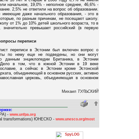
ели начальное, 19,0% - неполное среднее, 46,6% -
ание. 2,5% не ответили на вопрос об образовании.
 имеющие даже начального образования, - это в
которые, по разным причинам, не посещают школу.
школу от 1% до 10% детей школьного возраста, то в
, значительно превышает российский (в первую
вопросы переписи
лист переписи в Эстонии был включен вопрос о
таты по нему еще не подведены, но они могут
по данным энциклопедии Британика, в Эстонии
 Дело в том, что в южной Эстонии в 19 веке
ославие, а сейчас в Эстонии кроме Эстонской
архата, объединяющей в основном русских, активно
равославная церковь, объединяющая в основном
Михаил
ТУЛЬСКИЙ
ержке:
PA) -
www.unfpa.org
l transformations) ЮНЕСКО -
www.unesco.org/most