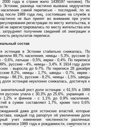
 2000 года в стране жило 1439197 человек). По
о Эстонии, разница частично вызвана недоучетом
 населения самой переписью - последний, по их
зд после 1989 года лиц, состоявших на службе в
частично не был принят во внимание при учете
регулирования регистрации по месту жительства, в
ей не зарегистрировались по месту жительства или
 затрудняет получение сведений об эмиграции и
ность результатов переписи.
нальный состав
я эстонцев в Эстонии стабильно снижалась. По
авляли 89,7% населения, немцы - 5,3%, русские (с
 - 0,6%, латыши - 0,5%, евреи - 0,4%. По переписи
89%, русские - 4%, немцы - 3,4%. К 1914 году доля
сских - выросла до 6-7%. По переписи 28 декабря
сские 8,2%, немцы - 1,7%, шведы - 0,7%, евреи -
тонцы - 88,1%, русские - 8,2%, немцы - 1,5%, шведы
од доля эстонцев неуклонно снижалась, достигнув к
значительный рост доли эстонцев: с 61,5% в 1989
ля русских упала с 30,3% до 25,6%, украинцев - с
о 1,2% и финнов - с 1,1% до 0,9% населения.
стей в сумме составляют 1,7%, кроме того 0,6%
ости.
ожиданной даже для эстонских властей, которые
остава, каждый год рапортуя об увеличении доли
ный учет изменения численности различных
х переписи 1989 года и рождаемости, смертности и