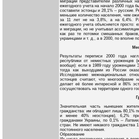
миграций представителей различных н
ежегодного учета на начало 2000 года 
составили эстонцы и 28,1% -- русские. 
меньшее количество населения, чем ожи
за 11 лет не на 3,8%, а на 6,4%. Ра
ежегодного учета объясняется просто: 
и миграции, но не учитывал ассимиляцию
как раз те потомки смешанных браков
украинцами и т. д., а в 2000, по вполне
Ме
Результаты переписи 2000 года нагл
республики от неместных уроженцев (
вообще): если в 1989 году уроженцами Э
тогда как выходцами из России оказ
Исследованию межнациональных отно
эстонцев считают, что многообразие 
делает её более интересной и 86% эст
сосуществовать на территории одного г
Г
Значительная часть нынешних жите
гражданства: им обладают лишь 80,1% по
и менее 40% неэстонцев), 6,2% при
гражданами Украины, по 0,1% -- Латвии
стран. Не имеют никакого гражданства 1
постоянного населения.
Образование
Из числа постоянного населения в возр