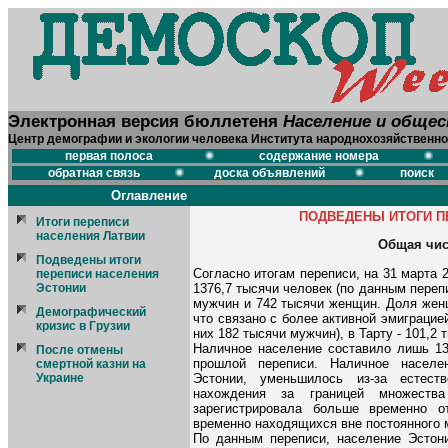
Электронная версия бюллетеня
Население и обще
Центр демографии и экологии человека Института народнохозяйственно
первая полоса
содержание номера
обратная связь
доска объявлений
поиск
Оглавление
ПОДВЕДЕНЫ ИТОГИ П
Итоги переписи
населения Латвии
Общая чис
Подведены итоги
Согласно итогам переписи, на 31 марта 
переписи населения
1376,7 тысячи человек (по данным перепис
Эстонии
мужчин и 742 тысячи женщин. Доля женщ
Демографический
что связано с более активной эмиграцие
кризис в Грузии
них 182 тысячи мужчин), в Тарту - 101,2 
Наличное население составило лишь 137
После отмены
прошлой переписи. Наличное населе
смертной казни на
Эстонии, уменьшилось из-за естест
Украине
нахождения за границей множества
зарегистрировала больше временно о
временно находящихся вне постоянного 
По данным переписи, население Эстони