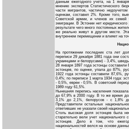
данным ежегодного учета, на 1 января
мнению экспертов Статистического бюр
части мигрантов, частично недоучетом
оценкам, составил 2%. Кроме того, вые
Советской армии, и членов их семей 
эмиграции. В Эстонии нет юридического 
результате чего много постоянных жител
же реально живут в другом месте. Эта
внутреннем перемещении и влияет на точ
Нацио
На протяжении последних ста лет дол
переписи 29 декабря 1881 года они сост
украинцами и белорусами) - 3,4%, шведы
28 января 1897 года эстонцы составили 
эстонцев, по оценке, упала до 87%, ру
1922 года эстонцы составили 87,6%, ру
0,4%; по переписи 1 марта 1934 года: эс
- 0,5%, евреи - 0,5%. В советский пери
1989 году 61,5%.
Нынешняя перепись населения показала 
до 67,9% в 2000 году. В то же время до
3,1% до 2,1%, белорусов - с 1,8% д
Представители остальных национально
ответивших не указали своей национальн
Столь высокая доля эстонцев была не
старательно вели учет национального с
эстонцев. Дело в том, что ежегод
национальностей велся на основе данны