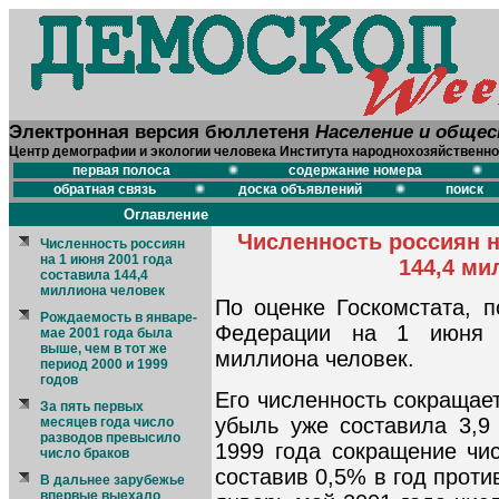
Электронная версия бюллетеня
Население и обще
Центр демографии и экологии человека Института народнохозяйственно
первая полоса
содержание номера
обратная связь
доска объявлений
поиск
Оглавление
Численность россиян н
Численность россиян
на 1 июня 2001 года
144,4 ми
составила 144,4
миллиона человек
По оценке Госкомстата, п
Рождаемость в январе-
Федерации на 1 июня 
мае 2001 года была
выше, чем в тот же
миллиона человек.
период 2000 и 1999
годов
Его численность сокращает
За пять первых
убыль уже составила 3,9
месяцев года число
разводов превысило
1999 года сокращение чис
число браков
составив 0,5% в год против
В дальнее зарубежье
впервые выехало