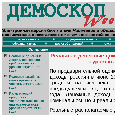
Электронная версия бюллетеня
Население и обще
Центр демографии и экологии человека Института народнохозяйственно
первая полоса
содержание номера
обратная связь
доска объявлений
поиск
Оглавление
Реальные денежные дох
Реальные денежные
доходы постепенно
к уровню а
приближаются к
уровню августа 1998
По предварительной оценк
года
доходы россиян в июне 20
Реальная заработная
плата превысила
среднем на человека.
уровень августа 1998
года
предыдущем месяце, и на
года. Денежные доходы
Размер пенсий
продолжает
номинальном, но и реальн
увеличиваться, но все
еще остается ниже
уровня августа 1998
Реальные располагаемые д
года