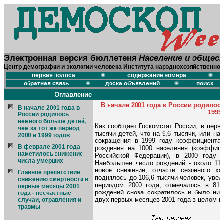
Электронная версия бюллетеня
Население и обще
Центр демографии и экологии человека Института народнохозяйственно
первая полоса
содержание номера
обратная связь
доска объявлений
поиск
Оглавление
В начале 2001 года в России родилос
В начале 2001 года в
199
России родилось
немного больше детей,
Как сообщает Госкомстат России, в пер
чем за тот же период
тысячи детей, что на 9,6 тысячи, или 
2000 и 1999 годов
сокращения в 1999 году коэффициента
В феврале 2001 года
рождения на 1000 населения (коэффиц
наметилось снижение
Российской Федерации), в 2000 году
числа умерших
Наибольшее число рождений - около 11
новое снижение, отчасти сезонного 
Главное препятствие
поднялось до 106,6 тысячи человек, ув
снижению смертности в
периодом 2000 года, отмечалось в 81
первые месяцы 2001
рождений снова сократилось и было ни
года - несчастные
двух первых месяцев 2001 года в целом п
случаи, отравления и
травмы