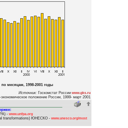
по месяцам, 1998-2001 годы
Источник:
Госкомстат России
www.gks.ru
-экономическое положение России, 1999- март 2001
ержке:
PA) -
www.unfpa.org
l transformations) ЮНЕСКО -
www.unesco.org/most