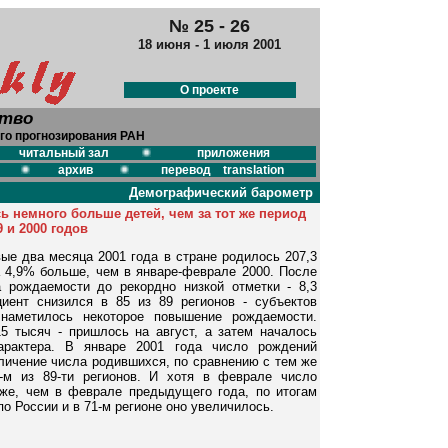
№ 25 - 26
18 июня - 1 июля 2001
О проекте
ство
го прогнозирования РАН
читальный зал
приложения
архив
перевод translation
Демографический барометр
ь немного больше детей, чем за тот же период
9 и 2000 годов
вые два месяца 2001 года в стране родилось 207,3
на 4,9% больше, чем в январе-феврале 2000. После
 рождаемости до рекордно низкой отметки - 8,3
иент снизился в 85 из 89 регионов - субъектов
 наметилось некоторое повышение рождаемости.
5 тысяч - пришлось на август, а затем началось
характера. В январе 2001 года число рождений
еличение числа родившихся, по сравнению с тем же
-м из 89-ти регионов. И хотя в феврале число
же, чем в феврале предыдущего года, по итогам
о России и в 71-м регионе оно увеличилось.