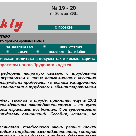
№ 19 - 20
7 - 20 мая 2001
О проекте
ство
го прогнозирования РАН
читальный зал
приложения
архив
перевод translation
ческая политика в документах и комментариях
проектам нового Трудового кодекса
й реформы напрямую связано с трудовыми
ограничены в своих возможностях легально
вынуждены прибегать ко всяким ухищрениям,
 ограничения в трудовом и административном
одекс законов о труде, принятый еще в 1971
гражданским законодательством - по сути
вом нарастает все больше. И он существенно
рудовых отношений. Сегодня, кстати, не
тельства, профсоюзов очень разные точки
обходимо трудовое законодательство, которое