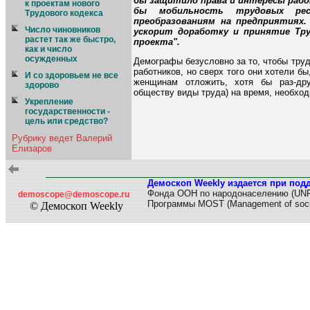
бы защитило права и интересы работн
к проектам нового
бы мобильность трудовых рес
Трудового кодекса
преобразованиям на предприятиях
Число чиновников
ускорит доработку и принятие Тру
растет так же быстро,
проекта".
как и число
осужденных
Демографы безусловно за то, чтобы тру
работников, но сверх того они хотели б
И со здоровьем не все
женщинам отложить, хотя бы раз-дру
здорово
обществу виды труда) на время, необход
Укрепление
государственности -
цель или средство?
Рубрику ведет Валерий
Елизаров
Демоскоп Weekly издается при под
Фонда ООН по народонаселению (UN
demoscope@demoscope.ru
Программы MOST (Management of soci
© Демоскоп Weekly