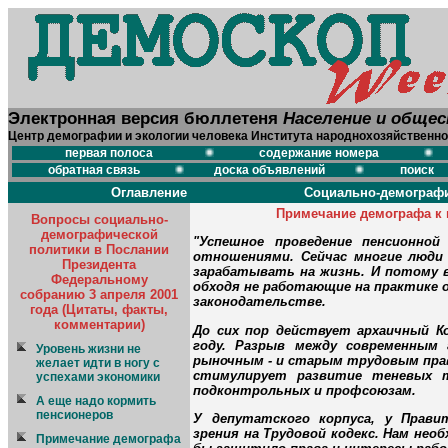
Электронная версия бюллетеня
Население и обще
Центр демографии и экологии человека Института народнохозяйственно
первая полоса
содержание номера
обратная связь
доска объявлений
поиск
Оглавление
Социально-демографи
Примечание демографа к 
Вопросы социально-
демографической
"Успешное проведение пенсионно
политики в Послании
отношениями. Сейчас многие люди 
Президента
зарабатывать на жизнь. И потому 
Федеральному
обходя не работающие на практике
собранию 3 апреля 2001
законодательстве.
года (Цитаты, факты,
комментарии)
До сих пор действует архаичный К
году. Разрыв между современным 
Уровень жизни не
рыночным - и старым трудовым пра
желает идти в ногу с
стимулирует развитие теневых т
успехами экономики
подконтрольных и профсоюзам.
А еще надо кормить
пенсионеров
У депутатского корпуса, у Прави
зрения на Трудовой кодекс. Нам не
Примечание демографа