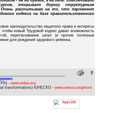
иков - не на бумаге, а на деле. Обеспечивало
урсов, открывало дорогу структурным
. Очень рассчитываю на то, что парламент
дового кодекса на базе правительственного
довое законодательство защитило права и интересы
ы, чтобы новый Трудовой кодекс давал возможность
гой, перетаскивание шпал (и прочие полезные
имое для рождения здорового ребенка.
держке:
FPA) -
www.unfpa.org
al transformations) ЮНЕСКО -
www.unesco.org/most