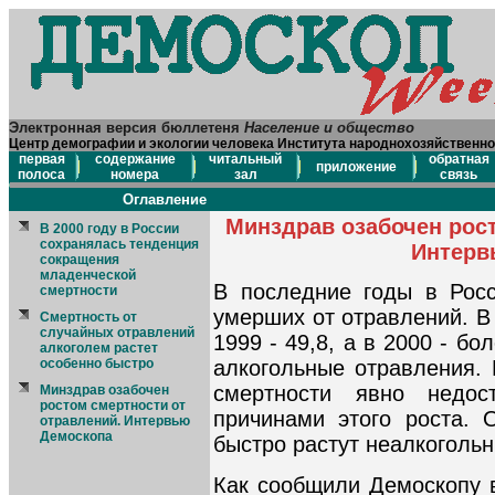
Электронная версия бюллетеня
Население и общество
Центр демографии и экологии человека Института народнохозяйственно
первая
содержание
читальный
обратная
приложение
полоса
номера
зал
связь
Оглавление
Минздрав озабочен рост
В 2000 году в России
сохранялась тенденция
Интерв
сокращения
младенческой
В последние годы в Росс
смертности
умерших от отравлений. В 
Смертность от
случайных отравлений
1999 - 49,8, а в 2000 - б
алкоголем растет
особенно быстро
алкогольные отравления. 
смертности явно недос
Минздрав озабочен
ростом смертности от
причинами этого роста. 
отравлений. Интервью
Демоскопа
быстро растут неалкоголь
Как сообщили Демоскопу 