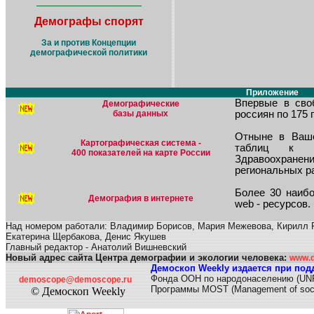
Демографы спорят
За и против Концепции
демографической политики
Приложение
Впервые в сво
Демографические
базы данных
россиян по 175 
Отныне в Ваше
Картографическая система -
таблиц к н
400 показателей на карте России
Здравоохран
региональных р
Более 30 наиб
Демография в интернете
web - ресурсов.
Над номером работали: Владимир Борисов, Мария Межевова, Кирилл Р
Екатерина Щербакова, Денис Якушев
Главный редактор
- Анатолий Вишневский
Новый адрес сайта Центра демографии и экологии человека:
www.d
Демоскоп Weekly издается при под
Фонда ООН по народонаселению (UN
demoscope@demoscope.ru
Программы MOST (Management of soci
© Демоскоп Weekly