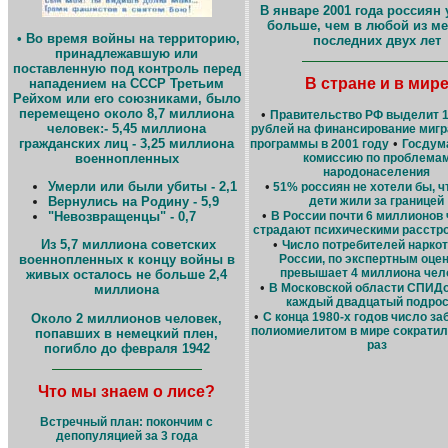
В январе 2001 года россиян
больше, чем в любой из м
• Во время войны на территорию,
последних двух лет
принадлежавшую или
поставленную под контроль перед
В стране и в мир
нападением на СССР Третьим
Рейхом или его союзниками, было
перемещено около 8,7 миллиона
•
Правительство РФ выделит 1
человек:- 5,45 миллиона
рублей на финансирование миг
•
гражданских лиц - 3,25 миллиона
программы в 2001 году
Госдум
комиссию по проблема
военнопленных
народонаселения
•
Умерли или были убиты - 2,1
51% россиян не хотели бы, ч
дети жили за границей
Вернулись на Родину - 5,9
•
В России почти 6 миллионов
"Невозвращенцы" - 0,7
страдают психическими расстр
•
Из 5,7 миллиона советских
Число потребителей наркот
России, по экспертным оцен
военнопленных к концу войны в
превышает 4 миллиона чел
живых осталось не больше 2,4
•
В Московской области СПИД
миллиона
каждый двадцатый подрос
•
С конца 1980-х годов число з
Около 2 миллионов человек,
полиомиелитом в мире сократил
попавших в немецкий плен,
раз
погибло до февраля 1942
Что мы знаем о лисе?
Встречный план: покончим с
депопуляцией за 3 года