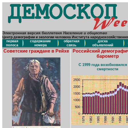
Электронная версия бюллетеня
Население и общество
Центр демографии и экологии человека Института народнохозяйственно
первая
содержание
обратная
доска
полоса
номера
связь
объявлений
Советские граждане в Рейхе
Российский демографи
барометр
С 1999 года возобновился
смертности