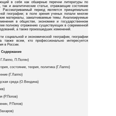
чающий в себя как обширные перечни литературы по
 так и аналитические статьи, отражающие состояние
я. Рассматриваемый период является принципиально
ной географии; в поле зрения ученых попали многие
ские материалы, замалчиваемые темы. Анализируемые
зменения в обществе, экономике и государственном
олее полному отражению существующих в современной
едований, а также произошедших изменений.
ти социальной и экономической географии, географии
 а также всем, кто профессионально интересуется
ия в России.
Содержание
 Г.Лаппо, П.Полян)
рия, состояние, теория, политика (Г.Лаппо)
ение (Г.Лаппо)
дская среда (О.Вендина)
ев)
я (Р.Попов)
енин, Р.Попов)
Захаров)