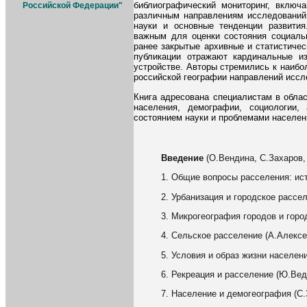
библиографический мониторинг, вклю
Российской Федерации"
различным направлениям исследований,
науки и основные тенденции развити
важным для оценки состояния социаль
ранее закрытые архивные и статистиче
публикации отражают кардинальные и
устройстве. Авторы стремились к наиб
российской географии направлений иссл
Книга адресована специалистам в облас
населения, демографии, социологии,
состоянием науки и проблемами населен
Введение
(О.Вендина, С.Захаров,
1. Общие вопросы расселения: исто
2. Урбанизация и городское рассел
3. Микрогеография городов и горо
4. Сельское расселение (А.Алексе
5. Условия и образ жизни населени
6. Рекреация и расселение (Ю.Вед
7. Население и демогеография (С.