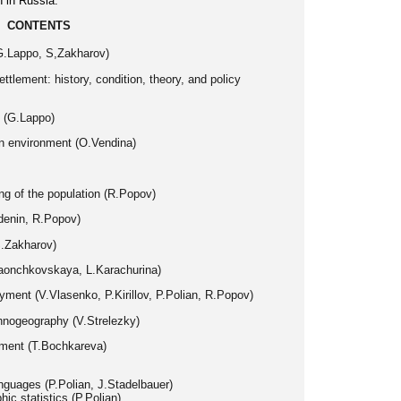
 in Russia.
CONTENTS
G.Lappo, S,Zakharov)
ttlement: history, condition, theory, and policy
t (G.Lappo)
an environment (O.Vendina)
ing of the population (R.Popov)
denin, R.Popov)
S.Zakharov)
.Zaonchkovskaya, L.Karachurina)
ment (V.Vlasenko, P.Kirillov, P.Polian, R.Popov)
hnogeography (V.Strelezky)
lement (T.Bochkareva)
anguages (P.Polian, J.Stadelbauer)
c statistics (P.Polian)