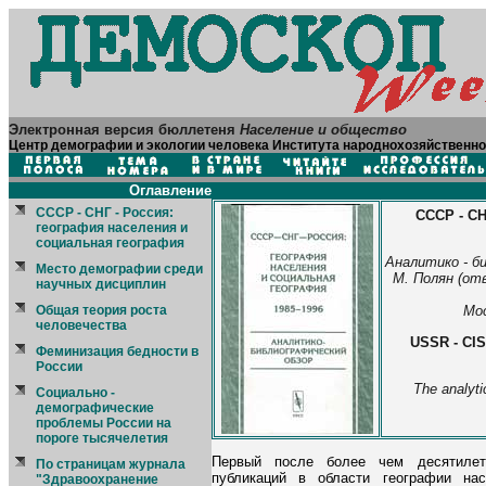
Электронная версия бюллетеня
Население и общество
Центр демографии и экологии человека Института народнохозяйственно
Оглавление
CCCР - СНГ - Россия:
СССР - СН
география населения и
социальная география
Аналитико - б
Место демографии среди
М. Полян (отв
научных дисциплин
Общая теория роста
Мос
человечества
USSR - CIS
Феминизация бедности в
России
The analyti
Cоциально -
демографические
проблемы России на
пороге тысячелетия
Первый после более чем десятилетн
По страницам журнала
публикаций в области географии на
"Здравоохранение