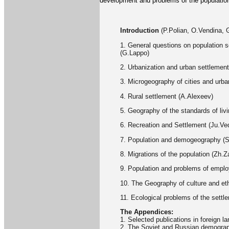
development and problems of the population
Introduction
(P.Polian, O.Vendina, 
1. General questions on population se
(G.Lappo)
2. Urbanization and urban settlemen
3. Microgeography of cities and urb
4. Rural settlement (A.Alexeev)
5. Geography of the standards of liv
6. Recreation and Settlement (Ju.Ve
7. Population and demogeography (
8. Migrations of the population (Zh
9. Population and problems of employ
10. The Geography of culture and et
11. Ecological problems of the sett
The Appendices:
1. Selected publications in foreign l
2. The Soviet and Russian demographi