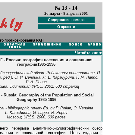
№ 13 - 14
26 марта - 8 апреля 2001
Содержание номера
О проекте
го прогнозирования РАН
Читайте книги
Г - Россия: география населения и социальная
география1985-1996
иблиографический обзор. Редакторы-составители: П
. ред.), О. И. Вендина, Л. Б. Карачурина, Г. М. Лаппо,
Р. А. Попов
ква, Эдиториал УРСС, 2001. 600 страниц
 - Russia: Geography of the Population and Social
Geography 1985-1996
cal - bibliographic review Ed. by P. Polian, O. Vendina
L. Karachurina, G. Lappo, R. Popov
Moscow, URSS, 2000. 600 pages
его перерыва аналитико-библиографический обзор
селения и социальной географии. Цель издания -