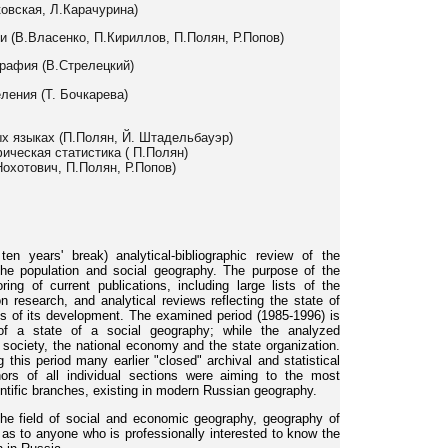
овская, Л.Карачурина)
и (В.Власенко, П.Кириллов, П.Полян, Р.Попов)
графия (В.Стрелецкий)
ления (Т. Бочкарева)
ых языках (П.Полян, Й. Штадельбауэр)
ическая статистика ( П.Полян)
Нохотович, П.Полян, Р.Попов)
en years' break) analytical-bibliographic review of the
 the population and social geography. The purpose of the
ring of current publications, including large lists of the
ion research, and analytical reviews reflecting the state of
es of its development. The examined period (1985-1996) is
 of a state of a social geography; while the analyzed
e society, the national economy and the state organization.
g this period many earlier "closed" archival and statistical
rs of all individual sections were aiming to the most
ntific branches, existing in modern Russian geography.
the field of social and economic geography, geography of
 as to anyone who is professionally interested to know the