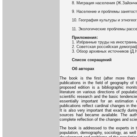
8. Миграция населения (Ж.Зайончк
9. Население и проблемы занятост
10. География культуры и этногео
11. Экологические проблемы рассе
Приложения:
1. Избранные труды на иностранн
2. Советская российская демограф
3. Обзор архивных источников (Д.
Список сокращений
Об авторах
The book is the first (after more than t
publications in the field of geography of
proposed edition is a bibliographic monito
literature on various directions of populat
scientific research and the basic tendenci
essentially important for an estimation
publications reflect cardinal changes in th
It is also very important that exactly durin
sources had became available. The autho
complete reflection of the changes and scie
The book is addressed to the experts in 
population, demography, sociology, as well