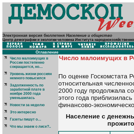
Электронная версия бюллетеня
Население и общество
Центр демографии и экологии человека Института народнохозяйственно
Оглавление
Число малоимущих в Р
Число малоимущих в
России постепенно
сокращается, но…
Уровень жизни россиян
По оценке Госкомстата Р
немного повысился
относительная численно
Задолженность по
2000 году продолжала со
заработной плате в
ноябре 2000 года
этого года приблизилась
уменьшилась
финансово-экономическог
Новости за неделю
Это интересно
Население с денежн
Газеты пишут о…
прожито
Что мы знаем о лисе?..